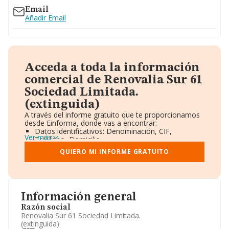
Email
Añadir Email
Acceda a toda la información
comercial de Renovalia Sur 61
Sociedad Limitada.
(extinguida)
A través del informe gratuito que te proporcionamos
desde Einforma, donde vas a encontrar:
Datos identificativos: Denominación, CIF,
Ver más
Teléfono, Domicilio.
Informe Mercantil Completo (BORME).
QUIERO MI INFORME GRATUITO
Gráficos de Evolución Ventas y Empleados.
Consejo de Administración y Administradores.
Directivos y Ejecutivos.
Accionistas.
Participaciones y Vinculaciones en otras empresas.
Información general
Artículos de prensa publicados sobre la empresa.
Información oficial y registral complementaria.
Razón social
Renovalia Sur 61 Sociedad Limitada.
(extinguida)