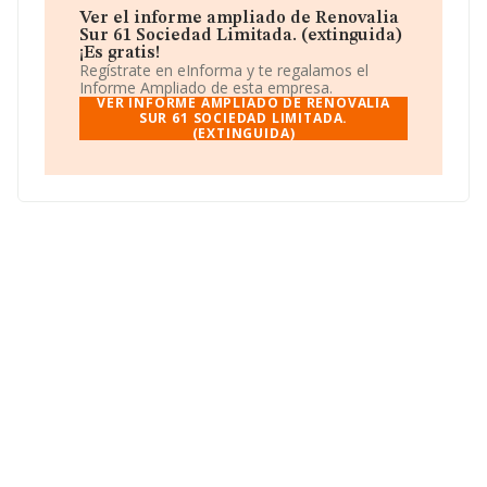
Ver el informe ampliado de Renovalia
En relación con el sector y disponiendo de los datos de
Sur 61 Sociedad Limitada. (extinguida)
hasta 46.044 empresas, a nivel nacional la facturación
¡Es gratis!
asciende a 23.269 millones de euros y se calcula un
Regístrate en eInforma y te regalamos el
promedio de facturación de 505 mil euros entre todas
Informe Ampliado de esta empresa.
las compañías. Respecto a la información de la
VER INFORME AMPLIADO DE RENOVALIA
provincia (hablamos de Sevilla), en la base de datos
SUR 61 SOCIEDAD LIMITADA.
(EXTINGUIDA)
INFORMA constan 3329 empresas, cuyas ventas han
obtenido los 1.034 millones de euros. Por último, con el
fin de ampliar la información relativa al ámbito de la
empresa, la media de empleados es de 1; la antigüedad
desde la constitución es de 14 años.