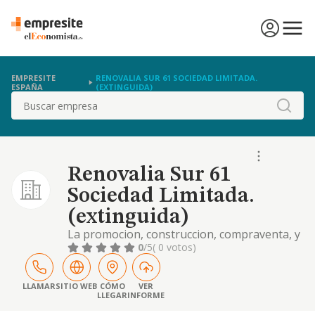
EMPRESITE
RENOVALIA SUR 61 SOCIEDAD LIMITADA.
ESPAÑA
(EXTINGUIDA)
Buscar
Renovalia Sur 61
Sociedad Limitada.
(extinguida)
La promocion, construccion, compraventa, y
explotacion de plantas energeticas
0
/5
( 0 votos)
especialmente las correspondientes a
energias renovables de produccion solar,
termo solar, eolica, biomasa, biodiesel,
LLAMAR
SITIO WEB
CÓMO
VER
LLEGAR
INFORME
bioetanol, hidraulica,