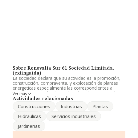
Sobre Renovalia Sur 61 Sociedad Limitada.
(extinguida)
La sociedad declara que su actividad es la promoción,
construcción, compraventa, y explotación de plantas
energeticas especialmente las correspondientes a
energias renovables de producción solar, termo solar,
Ver más
eolica, biomasa, biodiesel, bioetanol, hidraulica,. La
Actividades relacionadas
empresa es una Sociedad Limitada. Tiene CNAE: 3512 -
Construcciones
Industrias
Plantas
'Transporte de energía eléctrica'. La compañía no tiene
actividad en mercados exteriores.
Hidraulicas
Servicios industriales
La sociedad
Renovalia Sur 61 Sociedad Limitada.
Jardinerias
(extinguida)
, CIF B14839385, está situada en Calle
Innovacion Ed Renta Sev núm. S/N Plt 10, (41020), en el
municipio de Sevilla, Andalucía.