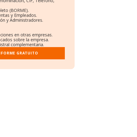
Denominación, CIF, Teléfono,
pleto (BORME).
entas y Empleados.
ón y Administradores.
laciones en otras empresas.
licados sobre la empresa.
gistral complementaria.
INFORME GRATUITO