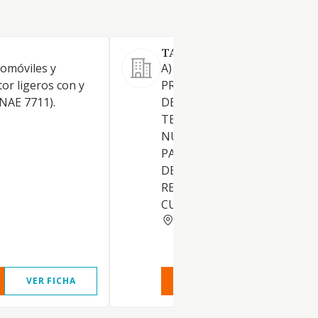
TARAVAI NETWORKS SL
tomóviles y
A) DESARROLLAR ACTIVIDAD
or ligeros con y
PRESTAR SERVICIOS EN EL A
CNAE 7711).
DE LAS TELECOMUNICACION
TELEMATICA Y PROMOCION 
NUEVAS TECNOLOGIAS EN
PARTICULAR PODRA
DESARROLLAR ACTIVIDADES
RELACIONADAS CON INTERN
CUALESQUIERA
MADRID
VER FICHA
VER INFORME
VER FIC