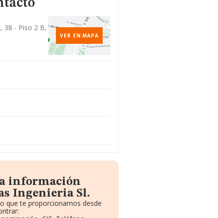
ntacto
, 38 - Piso 2 B,
VER EN MAPA
la información
s Ingenieria Sl.
ito que te proporcionamos desde
ntrar: