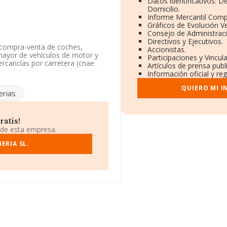
Datos identificativos: 
Domicilio.
Informe Mercantil Com
Gráficos de Evolución V
Consejo de Administraci
Directivos y Ejecutivos.
r, compra-venta de coches,
Accionistas.
 mayor de vehículos de motor y
Participaciones y Vincu
ercancías por carretera (cnae
Artículos de prensa pub
istrada como Sociedad Limitada.
Información oficial y re
y vehículos de motor ligeros'.
QUIERO MI 
erias
el número de teléfono 913886403.
ilio fiscal en Calle Del Pintor
ratis!
, Madrid.
 de esta empresa.
tenecientes al sector, a nivel
ERIA SL.
 estima que el promedio de la
relación con la información de la
1434 empresas, cuyas ventas en
 adicional de interés, la
 de empleados de las empresas es