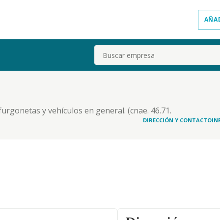
AÑA
Buscar
furgonetas y vehículos en general. (cnae. 46.71.
ler de vehiculos de motor. cnae 77.1). otros
DIRECCIÓN Y CONTACTO
IN
). comercio al por menor de muebles.