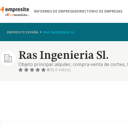
INFORMES DE EMPRESAS
DIRECTORIO DE EMPRESAS
EMPRESITE ESPAÑA
RAS INGENIERIA SL.
Ras Ingenieria Sl.
Objeto principal: alquiler, compra-venta de coches, 
comercio al por mayor de vehiculos de motor y alqui
0
/5
( 0 votos)
transporte de mercancías por carretera (cnae 49.41