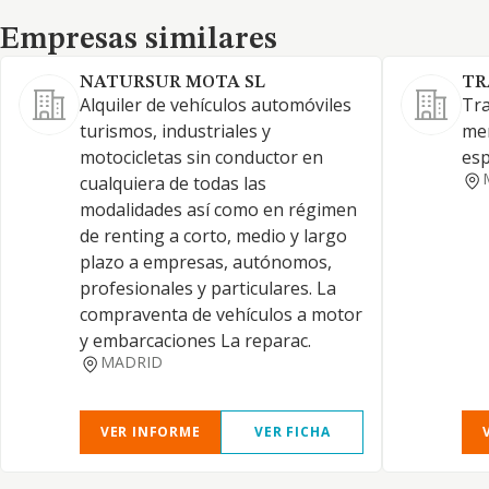
Empresas similares
Empresas similares
NATURSUR MOTA SL
TR
Alquiler de vehículos automóviles
Tra
turismos, industriales y
mer
motocicletas sin conductor en
esp
cualquiera de todas las
modalidades así como en régimen
de renting a corto, medio y largo
plazo a empresas, autónomos,
profesionales y particulares. La
compraventa de vehículos a motor
y embarcaciones La reparac.
MADRID
VER INFORME
VER FICHA