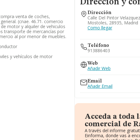
Dirección y co
Dirección
, compra-venta de coches,
Calle Del Pintor Velazquez
 general. (cnae. 46.71. comercio
Mostoles, 28935, Madrid
 de motor y alquiler de vehiculos
Como llegar
os transporte de mercancías por
omercio al por menor de muebles.
Teléfono
conductor
913886403
viles y vehículos de motor
Web
Añadir Web
Email
Añadir Email
Acceda a toda 
comercial de Ra
A través del informe gratu
Einforma, donde vas a enco