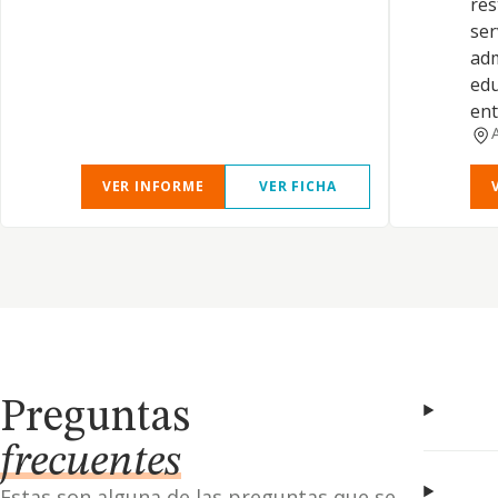
res
ser
adm
edu
ent
VER INFORME
VER FICHA
Preguntas
frecuentes
Estas son alguna de las preguntas que se