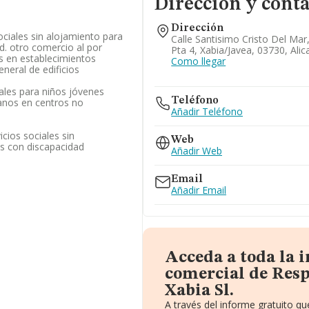
Dirección y cont
Dirección
ociales sin alojamiento para
Calle Santisimo Cristo Del Mar,
d. otro comercio al por
Pta 4, Xabia/javea, 03730, Alic
s en establecimientos
Como llegar
eneral de edificios
iales para niños jóvenes
Teléfono
ianos en centros no
Añadir Teléfono
icios sociales sin
Web
s con discapacidad
Añadir Web
Email
Añadir Email
Acceda a toda la 
comercial de Resp
Xabia Sl.
A través del informe gratuito 