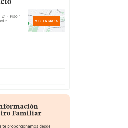
acto
 21 - Piso 1
ante
VER EN MAPA
información
iro Familiar
que te proporcionamos desde