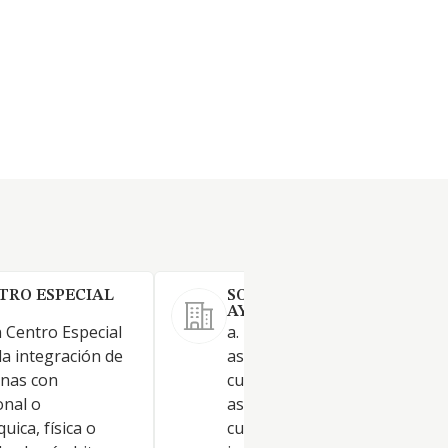
TRO ESPECIAL
SOCIEDAD DE ATENCION Y
AYUDA A LA DEPENDENCIA 
 Centro Especial
a. Prestación de servicios
a integración de
asistenciales, esto es, servici
onas con
cuidado, atención, promoción
onal o
asistencia, transporte por
uica, física o
cualquier medio, rehabilitació