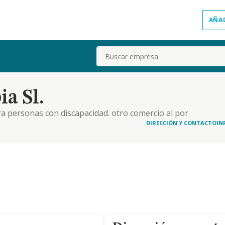
AÑA
Buscar
a Sl.
ara personas con discapacidad. otro comercio al por
ializados. limpieza general de edificios
DIRECCIÓN Y CONTACTO
IN