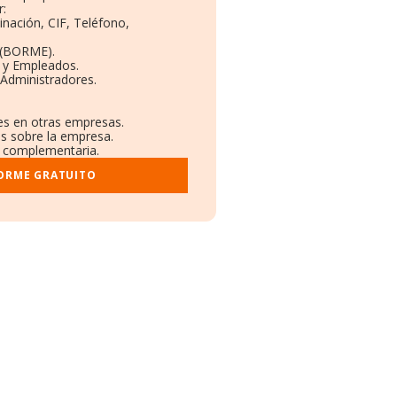
r:
inación, CIF, Teléfono,
 (BORME).
s y Empleados.
 Administradores.
nes en otras empresas.
os sobre la empresa.
al complementaria.
FORME GRATUITO