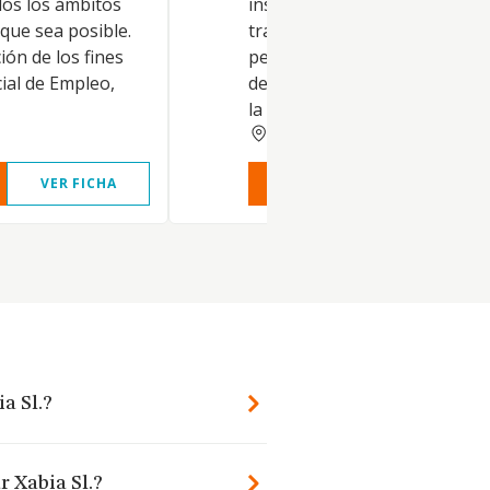
dos los ámbitos
inserción social y laboral así
 que sea posible.
tratamientos de todo tipo a
ión de los fines
personas con algún nivel de
ial de Empleo,
dependencia, ya sean person
la tercera edad o cua.
ALICANTE
VER FICHA
VER INFORME
VER FIC
a Sl.?
r Xabia Sl.?