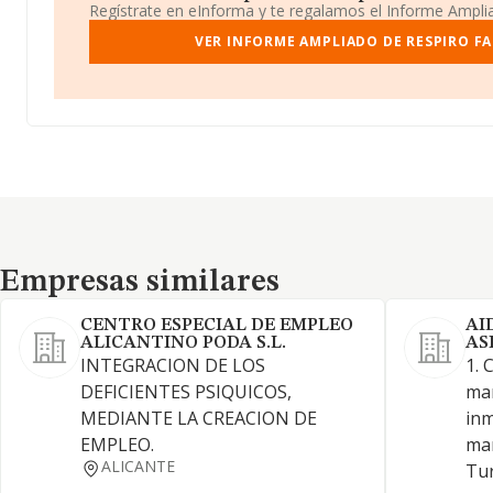
Regístrate en eInforma y te regalamos el Informe Ampl
VER INFORME AMPLIADO DE RESPIRO FAM
Empresas similares
Empresas similares
CENTRO ESPECIAL DE EMPLEO
AI
ALICANTINO PODA S.L.
AS
INTEGRACION DE LOS
1. 
DEFICIENTES PSIQUICOS,
man
MEDIANTE LA CREACION DE
inm
EMPLEO.
man
ALICANTE
Tur