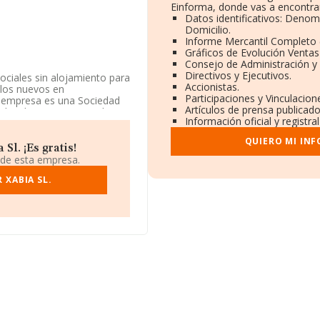
Einforma, donde vas a encontra
Datos identificativos: Denom
Domicilio.
Informe Mercantil Completo
Gráficos de Evolución Venta
Consejo de Administración y
Directivos y Ejecutivos.
sociales sin alojamiento para
Accionistas.
ulos nuevos en
Participaciones y Vinculacio
La empresa es una Sociedad
Artículos de prensa publicad
des de servicios sociales
Información oficial y registr
8812. No realiza actividad
QUIERO MI IN
l. ¡Es gratis!
, tiene domicilio fiscal en
 de esta empresa.
el municipio de Xabia, en
 XABIA SL.
compañías, en el ámbito
y el promedio de la
26 mil euros. Por último,
presa, la media de empleados