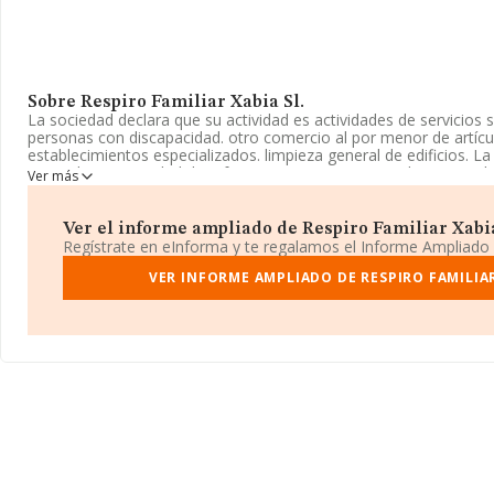
Sobre Respiro Familiar Xabia Sl.
La sociedad declara que su actividad es actividades de servicios 
personas con discapacidad. otro comercio al por menor de artíc
establecimientos especializados. limpieza general de edificios. 
Limitada. La actividad de referencia CNAE corresponde a 'Activida
Ver más
sin alojamiento para personas con discapacidad', cuyo Código es 
de importación y/o exportación.
Ver el informe ampliado de Respiro Familiar Xabia S
La sociedad española
Respiro Familiar Xabia S.L
, CIF B42801654
Regístrate en eInforma y te regalamos el Informe Ampliado
Calle Santisimo Cristo Del Mar núm. 21 Piso 1 Pta 4, (03730), en 
Alicante, Comunidad Valenciana.
VER INFORME AMPLIADO DE RESPIRO FAMILIAR
En base a la información de la que dispone INFORMA sobre 446 
nacional la facturación alcanza la cifra de 324 millones de euros 
facturación de ventas entre todas las compañías asciende a los 7
con el fin de ampliar la información relativa al ámbito de la em
es de 28. La antigüedad desde la constitución es de 14 años.