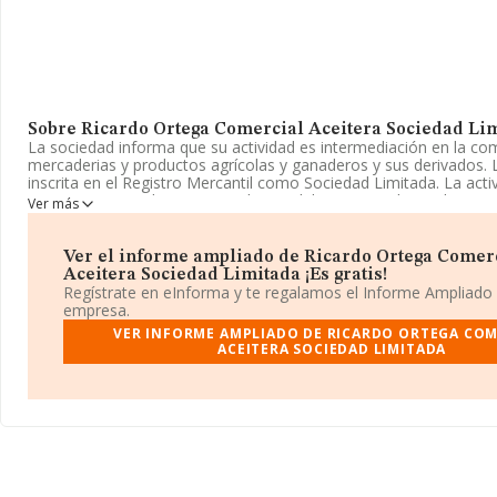
Sobre Ricardo Ortega Comercial Aceitera Sociedad Li
La sociedad informa que su actividad es intermediación en la com
mercaderias y productos agrícolas y ganaderos y sus derivados. 
inscrita en el Registro Mercantil como Sociedad Limitada. La acti
CNAE corresponde a 'Intermediarios del comercio de productos a
Ver más
bebidas y tabaco', cuyo Código es 4617. La sociedad no tiene act
mercados exteriores.
Ver el informe ampliado de Ricardo Ortega Comer
La empresa española
Ricardo Ortega Comercial Aceitera So
Aceitera Sociedad Limitada ¡Es gratis!
con CIF B23414311, tiene domicilio fiscal en Calle De La Region
Regístrate en eInforma y te regalamos el Informe Ampliado
Ed Pq Luz, (23008), en el municipio de Jaén, Andalucía.
empresa.
VER INFORME AMPLIADO DE RICARDO ORTEGA COM
En relación con el sector y disponiendo de los datos de hasta 6.
ACEITERA SOCIEDAD LIMITADA
ámbito nacional la facturación alcanza la cifra de 7.528 millones 
promedio de la facturación de ventas entre todas las compañías 
millón de euros. Respecto a la información de la provincia (habla
base de datos INFORMA constan 31 empresas, con ventas de 8 m
Por último, con el fin de ampliar la información relativa al ámbit
empleados de media son 3. La antigüedad desde la constitución 