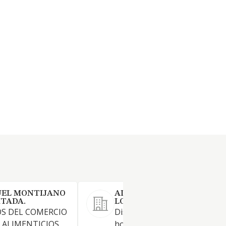
UEL MONTIJANO
ALMAZARA DISTRIBUCION
ITADA.
LOGISTICA SL
OS DEL COMERCIO
Distribuidores de Coca Cola 
ALIMENTICIOS,
hostelería y alimentación