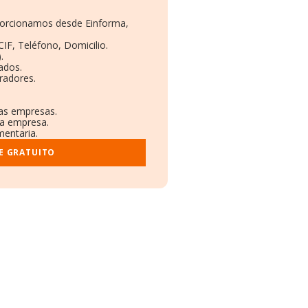
oporcionamos desde Einforma,
CIF, Teléfono, Domicilio.
.
ados.
radores.
ras empresas.
la empresa.
mentaria.
E GRATUITO