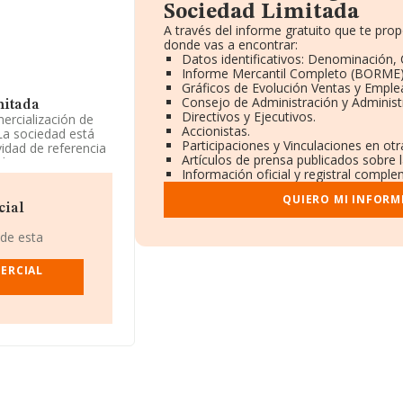
Sociedad Limitada
A través del informe gratuito que te pr
donde vas a encontrar:
Datos identificativos: Denominación, 
Informe Mercantil Completo (BORME)
Gráficos de Evolución Ventas y Emple
Consejo de Administración y Administ
mitada
Directivos y Ejecutivos.
ercialización de
Accionistas.
La sociedad está
Participaciones y Vinculaciones en ot
vidad de referencia
Artículos de prensa publicados sobre 
limenticios,
Información oficial y registral comple
ividad en
QUIERO MI INFORM
cial
ciedad Limitada
,
 De Murcia núm. 6
 de esta
ERCIAL
632 empresas, en el
de euros y el
asciende a los 1
mos de Jaén), en la
illones de euros.
o de la empresa, los
es de 13 años.