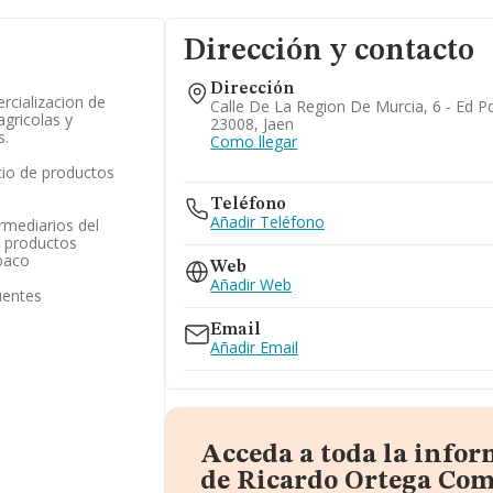
Dirección y contacto
Dirección
rcializacion de
Calle De La Region De Murcia, 6 - Ed Pq
gricolas y
23008, Jaen
s.
Como llegar
cio de productos
Teléfono
Añadir Teléfono
rmediarios del
 productos
abaco
Web
Añadir Web
uentes
Email
Añadir Email
Acceda a toda la info
de Ricardo Ortega Com