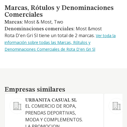
Marcas, Rótulos y Denominaciones Comerciales
Marcas, Rótulos y Denominaciones
Comerciales
Most & Most, Two
Marcas:
Most &most
Denominaciones comerciales:
Rota D'en Gri Sl tiene un total de 2 marcas.
Ver toda la
información sobre todas las Marcas, Rótulos y
Denominaciones Comerciales de Rota D'en Gri Sl
Empresas similares
Empresas similares
URBANITA CASUAL SL
EL COMERCIO DE ROPA,
L
PRENDAS DEPORTIVAS,
MODA Y COMPLEMENTOS.
H
LA PROMOCION,