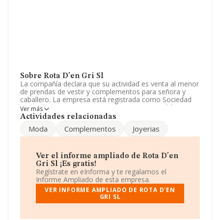
Sobre Rota D'en Gri Sl
La compañía declara que su actividad es venta al menor
de prendas de vestir y complementos para señora y
caballero. La empresa está registrada como Sociedad
Limitada. Su CNAE corresponde a 4771 con código
Ver más
'Comercio al por menor de prendas de vestir en
Actividades relacionadas
establecimientos especializados'. La sociedad no tiene
Moda
Complementos
Joyerias
actividad en mercados exteriores.
Ha tenido un 33% más de empleados y teniendo en
cuenta la información disponible en INFORMA, ha
Ver el informe ampliado de Rota D'en
dispuesto de un número de empleados por encima de la
Gri Sl ¡Es gratis!
media de sector.
Regístrate en eInforma y te regalamos el
Informe Ampliado de esta empresa.
Su email es
info@mostandmost.com
. La web es
VER INFORME AMPLIADO DE ROTA D'EN
www.mostandmost.com
.
GRI SL
La empresa española
Rota D'en Gri S.L
, con CIF
B07859093, está situada en Paseo Colom núm. 94,