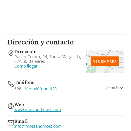
Dirección y contacto
Dirección
Paseo Colom, 94, Santa Margalida,
07458, Baleares
VER EN MAPA
Como llegar
Teléfono
Ver más
628...
Ver teléfono 628...
971851803
Web
971852386
www.mostandmost.com
629...
Ver teléfono 629...
Email
info@mostandmost.com