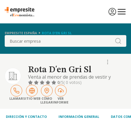
EMPRESITE ESPAÑA
ROTA D'EN GRI SL
Buscar
Rota D'en Gri Sl
Venta al menor de prendas de vestir y
complementos para señora y caballero.
0
/5
( 0 votos)
LLAMAR
SITIO WEB
CÓMO
VER
LLEGAR
INFORME
DIRECCIÓN Y CONTACTO
INFORMACIÓN GENERAL
DATOS COM