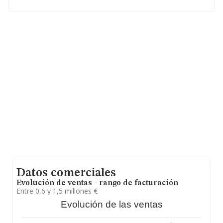
(07458), en el municipio de Ca'n Picafort, en Isles
Baleares, Islas Baleares.
Con los datos a disposición de INFORMA sobre 22.498
empresas pertenecientes al sector, en el ámbito
nacional la facturación alcanza la cifra de 16.393
millones de euros y en 2012 la media de facturación de
ventas entre todas las compañías alcanza los 728 mil
euros. Con el fin de ampliar la información relativa a las
compañías, la media de antigüedad desde la
constitución es de 18 años. Los empleados de media
son 4.
Datos comerciales
Evolución de ventas - rango de facturación
Entre 0,6 y 1,5 millones €
Evolución de las ventas