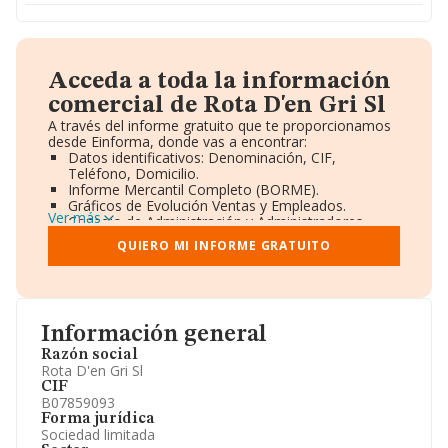
Acceda a toda la información
comercial de Rota D'en Gri Sl
A través del informe gratuito que te proporcionamos
desde Einforma, donde vas a encontrar:
Datos identificativos: Denominación, CIF,
Teléfono, Domicilio.
Informe Mercantil Completo (BORME).
Gráficos de Evolución Ventas y Empleados.
Ver más
Consejo de Administración y Administradores.
Directivos y Ejecutivos.
QUIERO MI INFORME GRATUITO
Accionistas.
Participaciones y Vinculaciones en otras empresas.
Artículos de prensa publicados sobre la empresa.
Información oficial y registral complementaria.
Información general
Razón social
Rota D'en Gri Sl
CIF
B07859093
Forma jurídica
Sociedad limitada