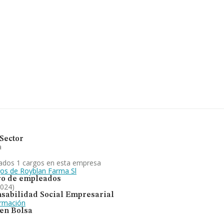
65 empresas, la facturación en el
a media de facturación de ventas
endo en cuenta la información
as, con ventas en 2024 de
s de sector, en 2024, los
es de 16 años.
itularidad, comercialización y
cialidades farmaceúticas, y
nking de su sector (Fabricación de
to al 2023. Se ha posicionado
en el territorio) frente al 2023.
Sector
a
ados 1 cargos en esta empresa
gos de Royblan Farma Sl
o de empleados
2024)
sabilidad Social Empresarial
ormación
 en Bolsa