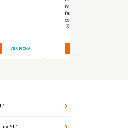
relacionados con la industria
farmacéutica, alimenticia y de
cosméticos en general
MADRID
VER FICHA
VER INFORME
VER FIC
l?
arma Sl?