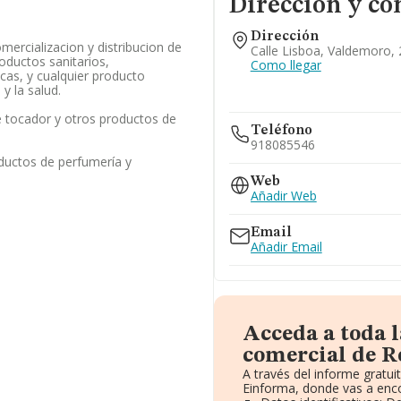
Dirección y co
Dirección
omercializacion y distribucion de
Calle Lisboa, Valdemoro,
oductos sanitarios,
Como llegar
cas, y cualquier producto
y la salud.
e tocador y otros productos de
Teléfono
918085546
ductos de perfumería y
Web
Añadir Web
Email
Añadir Email
Acceda a toda 
comercial de R
A través del informe gratu
Einforma, donde vas a enco