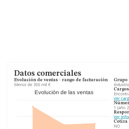
Albresa, 6-nav 0023, (28342), Valdemoro, Madrid.
En relación con el sector y disponiendo de los datos de hasta 1.5
ámbito nacional alcanza los 6.516 millones de euros y en 2024 l
entre todas las compañías alcanza los 4 millones de euros. Teni
sobre Madrid, en la base de datos INFORMA constan 274 empres
hasta 604 millones de euros. Finalmente, para completar los dato
empleados de media son 11; la antigüedad desde la constitución 
En definitiva, la actividad de
Royblan Farma S.L
es fabricación, t
distribución de productos cosméticos, productos sanitarios, espe
cualquier producto relacionado con la higiene y la salud. En el ra
perfumes y cosméticos), la compañía ha perdido posición respec
más abajo en el ranking nacional (de todas las empresas presentes 
Datos comerciales
Evolución de ventas - rango de facturación
Grupo 
Menor de 300 mil €
Industri
Cargos
Evolución de las ventas
Encontr
Ver car
Númer
1 (año 
Respon
Ver Inf
Cotiza
NO