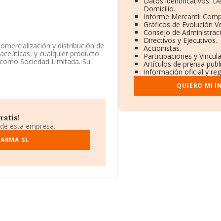
Datos identificativos: 
Domicilio.
Informe Mercantil Com
Gráficos de Evolución V
Consejo de Administraci
Directivos y Ejecutivos.
comercialización y distribución de
Accionistas.
aceúticas, y cualquier producto
Participaciones y Vincu
a como Sociedad Limitada. Su
Artículos de prensa pub
digo 2042. No realiza actividad
Información oficial y re
QUIERO MI 
os datos disponibles en
 debajo de la media de sector.
lasificación del sector, la
ratis!
l es 295 (el año anterior
 de esta empresa.
 en el ranking de sectores:
FARMA SL
 por debajo se encuentran
anking nacional, se ha
ño anterior estaba en la número
roducciones Musicales S.L
lanta empresas como
Sei-
26 puestos en el ranking
ra en Calle Lisboa Pg Ind Ind