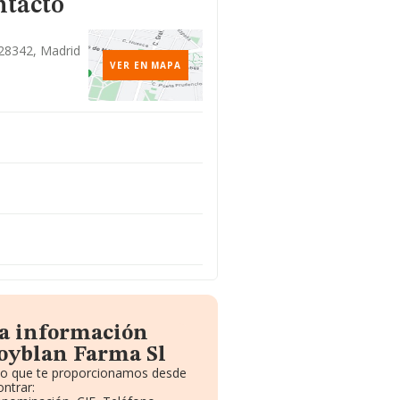
ntacto
 28342, Madrid
VER EN MAPA
la información
oyblan Farma Sl
ito que te proporcionamos desde
ntrar: