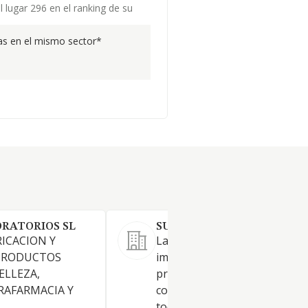
 lugar 296 en el ranking de su
s en el mismo sector*
RATORIOS SL
SUIPHAR ESPAÑA SL.
RICACION Y
La fabricación, venta, distrib
PRODUCTOS
importación, exportación de
ELLEZA,
productos farmacéuticos,
ARAFARMACIA Y
cosméticos, dispositivos médi
toda clase de productos