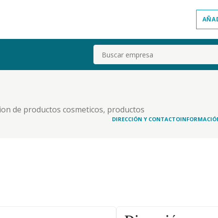
AÑA
Buscar
bucion de productos cosmeticos, productos
r producto relacionado con la higiene y la salud.
DIRECCIÓN Y CONTACTO
INFORMACIÓ