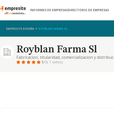
INFORMES DE EMPRESAS
DIRECTORIO DE EMPRESAS
EMPRESITE ESPAÑA
ROYBLAN FARMA SL
Royblan Farma Sl
Fabricacion, titularidad, comercializacion y distri
sanitarios, especialidades farmaceuticas, y cualquie
5
/5
( 1 votos)