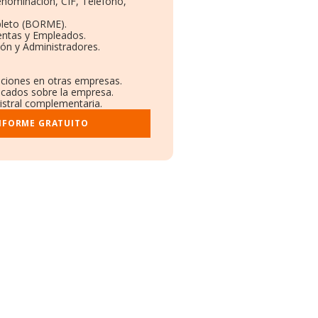
Denominación, CIF, Teléfono,
pleto (BORME).
entas y Empleados.
ón y Administradores.
laciones en otras empresas.
licados sobre la empresa.
gistral complementaria.
INFORME GRATUITO