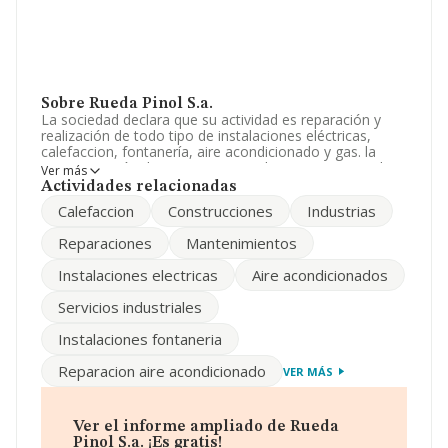
Sobre Rueda Pinol S.a.
La sociedad declara que su actividad es reparación y
realización de todo tipo de instalaciones eléctricas,
calefaccion, fontanería, aire acondicionado y gas. la
representación de marcas nacionales y extranjeras de
Ver más
los mismos elementos, etc. La empresa está registrada
Actividades relacionadas
como Sociedad Anónima. La actividad de referencia
Calefaccion
Construcciones
Industrias
CNAE corresponde a 'Instalaciones eléctricas', cuyo
Código es 4321. La sociedad no tiene actividad en
Reparaciones
Mantenimientos
mercados exteriores.
Instalaciones electricas
Aire acondicionados
Teniendo en cuenta la información disponible en
INFORMA, ha dispuesto de un número de empleados
Servicios industriales
por encima de la media de sector.
Instalaciones fontaneria
La empresa española
Rueda Pinol S.A
, CIF A25405812,
está situada en Calle D (p I Cami Dels Frares), (25190),
Reparacion aire acondicionado
VER MÁS
en el municipio de Lleida, Cataluña.
Con los datos a disposición de INFORMA sobre 45.460
empresas pertenecientes al sector, en el ámbito
Ver el informe ampliado de Rueda
nacional la facturación alcanza la cifra de 25.317
Pinol S.a. ¡Es gratis!