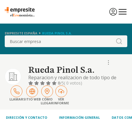
EMPRESITE ESPAÑA
RUEDA PINOL S.A.
Buscar
Rueda Pinol S.a.
Reparacion y realizacion de todo tipo de
instalaciones electricas, calefaccion,
0
/5
( 0 votos)
fontaneria, aire acondicionado y gas. la
representacion de marcas nacionales y
extranjeras de los mismos elementos, etc.
LLAMAR
SITIO WEB
CÓMO
VER
LLEGAR
INFORME
DIRECCIÓN Y CONTACTO
INFORMACIÓN GENERAL
DATOS COM