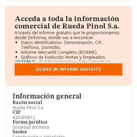
Acceda a toda la información
comercial de Rueda Pinol S.a.
A través del informe gratuito que te proporcionamos
desde Einforma, donde vas a encontrar:
Datos identificativos: Denominación, CIF,
Teléfono, Domicilio.
Informe Mercantil Completo (BORME).
Gráficos de Evolución Ventas y Empleados.
Ver más
Consejo de Administración y Administradores.
Directivos y Ejecutivos.
QUIERO MI INFORME GRATUITO
Accionistas.
Participaciones y Vinculaciones en otras empresas.
Artículos de prensa publicados sobre la empresa.
Información oficial y registral complementaria.
Información general
Razón social
Rueda Pinol S.a.
CIF
A25405812
Forma jurídica
Sociedad anónima
Sector
Construcción y actividades