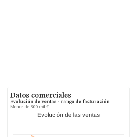
Guerrero Del Peñon núm. 1 5ºa, (51001), Ceuta, Ciudad
Autónoma De Ceuta.
En base a la información de la que dispone INFORMA
sobre 54.122 compañías, a nivel nacional la facturación
asciende a 4.318 millones de euros y se calcula un
promedio de facturación de 79 mil euros entre todas las
compañías, siendo la facturación de la empresa en
estudio superior a este promedio. En cuanto a la
información relativa a la provincia de Ceuta, en la base
de datos INFORMA constan 21 empresas, cuyas ventas
han obtenido los 143 mil euros. Para aportar ulterior
información de interés en el ámbito sectorial, los
empleados de media son 1. La media de antigüedad
desde la constitución es de 7 años.
Datos comerciales
Evolución de ventas - rango de facturación
Menor de 300 mil €
Evolución de las ventas