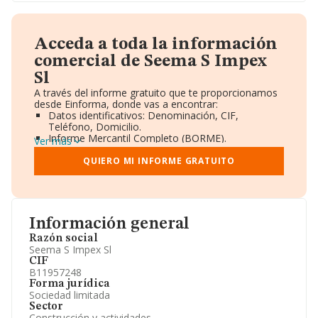
Acceda a toda la información
comercial de Seema S Impex
Sl
A través del informe gratuito que te proporcionamos
desde Einforma, donde vas a encontrar:
Datos identificativos: Denominación, CIF,
Teléfono, Domicilio.
Informe Mercantil Completo (BORME).
Ver más
Gráficos de Evolución Ventas y Empleados.
Consejo de Administración y Administradores.
QUIERO MI INFORME GRATUITO
Directivos y Ejecutivos.
Accionistas.
Participaciones y Vinculaciones en otras empresas.
Artículos de prensa publicados sobre la empresa.
Información oficial y registral complementaria.
Información general
Razón social
Seema S Impex Sl
CIF
B11957248
Forma jurídica
Sociedad limitada
Sector
Construcción y actividades