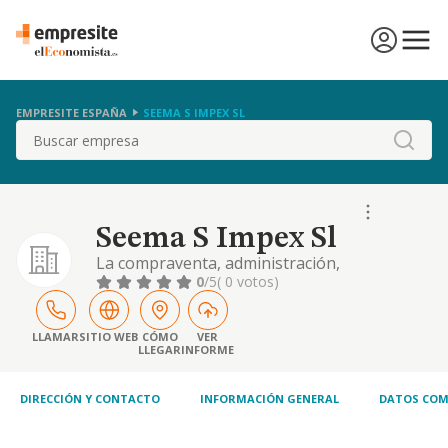
EMPRESITE ESPAÑA
SEEMA S IMPEX SL
Buscar
Seema S Impex Sl
La compraventa, administración,
explotación, arrendamiento, construcción y
0
/5
( 0 votos)
promoción de toda clase de bienes
inmuebles.
LLAMAR
SITIO WEB
CÓMO
VER
LLEGAR
INFORME
DIRECCIÓN Y CONTACTO
INFORMACIÓN GENERAL
DATOS COM