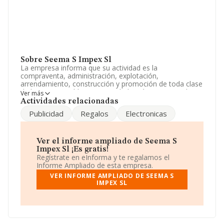
Sobre Seema S Impex Sl
La empresa informa que su actividad es la
compraventa, administración, explotación,
arrendamiento, construcción y promoción de toda clase
de bienes inmuebles. La sociedad está inscrita en el
Ver más
Registro Mercantil como Sociedad Limitada. Tiene
Actividades relacionadas
CNAE: 6831 - 'Agentes de la propiedad inmobiliaria'. La
Publicidad
Regalos
Electronicas
compañía es importadora y exportadora.
En base a la Recomendación 2003/361/CE de la
Comisión, de 6 de mayo de 2003, sobre la definición de
Ver el informe ampliado de Seema S
microempresas, pequeñas y medianas empresas, la
Impex Sl ¡Es gratis!
compañía se puede calificar como microempresa. La
Regístrate en eInforma y te regalamos el
plantilla permanece igual y según las cifras existentes en
Informe Ampliado de esta empresa.
la base de datos de INFORMA, el número de empleados
VER INFORME AMPLIADO DE SEEMA S
ha estado por encima de la media de sector.
IMPEX SL
Su correo es
raju@sisl.e.telefonica.net
.
La sociedad
Seema S Impex S.L
, NIF B11957248, está
situada en Plaza Padre Muñoz De Arenillas Edif.