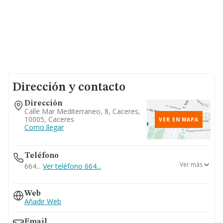
Dirección y contacto
Dirección
Calle Mar Mediterraneo, 8, Caceres,
10005, Caceres
VER EN MAPA
Como llegar
Teléfono
Ver más
664...
Ver teléfono 664...
670...
Web
Ver teléfono 670...
Añadir Web
927626763
927232594
Email