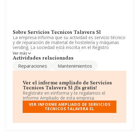
Sobre Servicios Tecnicos Talavera Sl
La empresa informa que su actividad es servicio técnico
y de reparación de material de hostelería y máquinas
vending. La sociedad está inscrita en el Registro
Mercantil como Sociedad Limitada. Tiene CNAE: 3312 -
Ver más
'Reparación de maquinaria'. No realiza actividad de
Actividades relacionadas
importación y/o exportación.
Reparaciones
Mantenimientos
Ha contado con el mismo número de empleados y
teniendo en cuenta la información disponible en
INFORMA, ha dispuesto de un número de empleados
Ver el informe ampliado de Servicios
por encima de la media de sector.
Tecnicos Talavera Sl ¡Es gratis!
Regístrate en eInforma y te regalamos el
Dentro del ranking de empresas elaborado por
Informe Ampliado de esta empresa.
INFORMA, atendiendo a los niveles de facturación de la
VER INFORME AMPLIADO DE SERVICIOS
sociedad, se destaca que: la empresa ha retrocedido 26
TECNICOS TALAVERA SL
puestos en el ranking sectorial, pasando del 423 al 449.
En el ranking de sectores las siguientes empresas tienen
mejor posición:
Compresores Gimenez S.L
y
Temasa
Marine S.L
; sin embargo, algunas de las empresas que
están por debajo en el ranking de sectores son
Ingeniería Tecnicas Innovaciones Lencina S.L
y