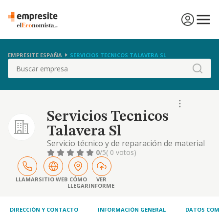
EMPRESITE ESPAÑA
SERVICIOS TECNICOS TALAVERA SL
Buscar
Servicios Tecnicos
Talavera Sl
Servicio técnico y de reparación de material
de hostelería y máquinas vending.
0
/5
( 0 votos)
LLAMAR
SITIO WEB
CÓMO
VER
LLEGAR
INFORME
DIRECCIÓN Y CONTACTO
INFORMACIÓN GENERAL
DATOS COM