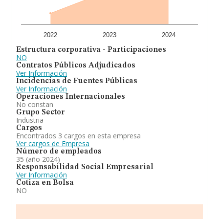
especializada en servicio técnico y de reparación de
material de hostelería y máquinas vending. Ha
experimentado un retroceso en el ranking de su sector
(Reparación de maquinaria). En el ranking de todas las
empresas en el territorio nacional, ha experimentado un
2022
2023
2024
retroceso.
Estructura corporativa - Participaciones
NO
Contratos Públicos Adjudicados
Ver Información
Incidencias de Fuentes Públicas
Ver Información
Operaciones Internacionales
No constan
Grupo Sector
Industria
Cargos
Encontrados 3 cargos en esta empresa
Ver cargos de Empresa
Número de empleados
35 (año 2024)
Responsabilidad Social Empresarial
Ver Información
Cotiza en Bolsa
NO