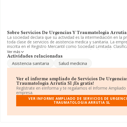
Sobre Servicios De Urgencias Y Traumatologia Arrutia
La sociedad declara que su actividad es la intermediación en la p
toda clase de servicios de asistencia medica y sanitaria. La emp
inscrita en el Registro Mercantil como Sociedad Limitada. Clasific
CNAE como 'Actividades de medicina especializada', código 862
Ver más
tiene actividad en mercados exteriores.
Actividades relacionadas
Asistencia sanitaria
Salud medicina
Su correo es
traumatologiaarrutia@gmail.com
.
La empresa española
Servicios de Urgencias y Traumatologia
con NIF B95552436, está situada en Alameda San Mames núm. 42
Ver el informe ampliado de Servicios De Urgencia
(48010), en el municipio de Bilbao, en Vizcaya, País Vasco.
Traumatologia Arrutia Sl ¡Es gratis!
Regístrate en eInforma y te regalamos el Informe Ampliado
Con los datos a disposición de INFORMA sobre 13.421 empresas
empresa.
al sector, a nivel nacional la facturación asciende a 4.898 millone
VER INFORME AMPLIADO DE SERVICIOS DE URGENCI
calcula un promedio de facturación de 364 mil euros entre todas
TRAUMATOLOGIA ARRUTIA SL
Respecto a la información de la provincia (hablamos de Vizcaya),
datos INFORMA constan 356 empresas, con ventas en el año 20
millones de euros. Con el fin de ampliar la información relativa a
los empleados de media son 3; la antigüedad desde la constituci
años.