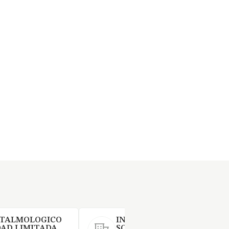
FTALMOLOGICO
INSTITUTO ORL DR. ARCO
DAD LIMITADA
SOCIEDAD LIMITADA