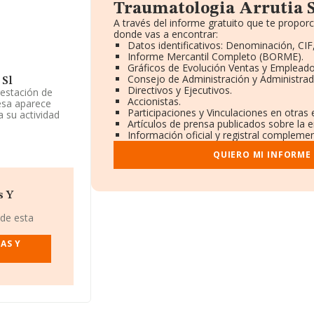
Traumatologia Arrutia S
A través del informe gratuito que te propo
donde vas a encontrar:
Datos identificativos: Denominación, CIF
Informe Mercantil Completo (BORME).
Gráficos de Evolución Ventas y Empleado
Consejo de Administración y Administrad
 Sl
Directivos y Ejecutivos.
restación de
Accionistas.
resa aparece
Participaciones y Vinculaciones en otras
a su actividad
Artículos de prensa publicados sobre la 
2. La empresa no
Información oficial y registral complemen
QUIERO MI INFORME
 Arrutia S.L
,
 Plt 2 Iz,
s Y
 de esta
 pertenecientes
s de euros y se
AS Y
 las compañías.
 en la base de
22 de 143
 las compañías,
ón es de 15