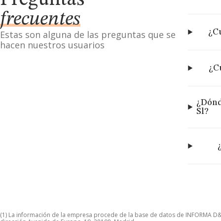
Preguntas
frecuentes
¿Cu
Estas son alguna de las preguntas que se
hacen nuestros usuarios
¿C
¿Dónd
Sl?
(1) La información de la empresa procede de la base de datos de INFORMA D&B S