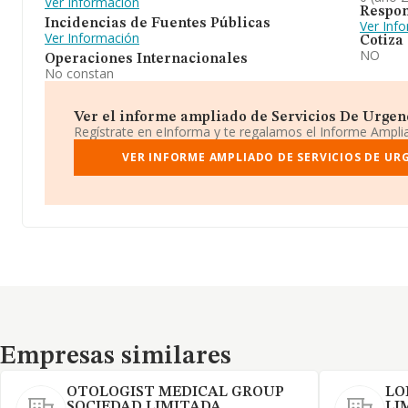
Ver Información
Respon
Incidencias de Fuentes Públicas
Ver Inf
Ver Información
Cotiza
NO
Operaciones Internacionales
No constan
Ver el informe ampliado de Servicios De Urgenc
Regístrate en eInforma y te regalamos el Informe Ampl
VER INFORME AMPLIADO DE SERVICIOS DE UR
Empresas similares
Empresas similares
OTOLOGIST MEDICAL GROUP
LO
SOCIEDAD LIMITADA
LI