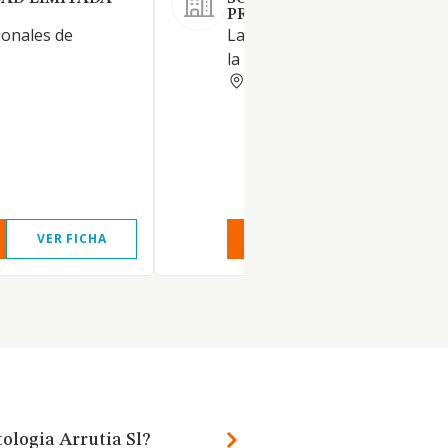
PROFESIONAL.
ionales de
La actividad propia del ejercic
la otorrinolaringologia
VIZCAYA
VER FICHA
VER INFORME
VER FIC
ologia Arrutia Sl?