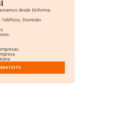
l
rcionamos desde Einforma,
, Teléfono, Domicilio.
s.
ores.
 empresas.
empresa.
taria.
 GRATUITO