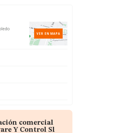
oledo
VER EN MAPA
ación comercial
are Y Control Sl