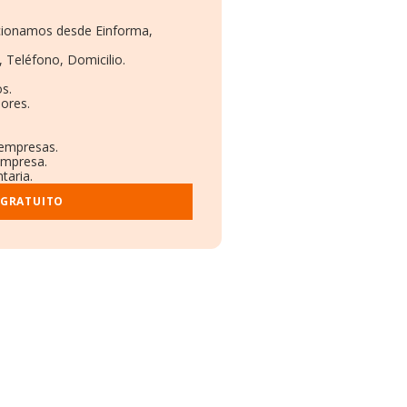
rcionamos desde Einforma,
, Teléfono, Domicilio.
s.
ores.
 empresas.
empresa.
taria.
 GRATUITO