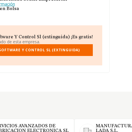
ormación
 en Bolsa
ware Y Control Sl (extinguida) ¡Es gratis!
iado de esta empresa.
SOFTWARE Y CONTROL SL (EXTINGUIDA)
RVICIOS AVANZADOS DE
MANUFACTURA
BRICACION ELECTRONICA SL
LADA S.L.