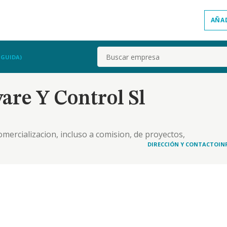
AÑA
Buscar
NGUIDA)
are Y Control Sl
comercializacion, incluso a comision, de proyectos,
de telefonia y comunicacion. igualmente podra
DIRECCIÓN Y CONTACTO
IN