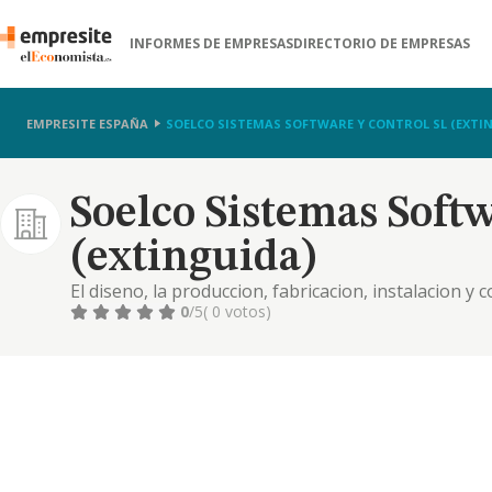
INFORMES DE EMPRESAS
DIRECTORIO DE EMPRESAS
EMPRESITE ESPAÑA
SOELCO SISTEMAS SOFTWARE Y CONTROL SL (EXTI
Soelco Sistemas Softw
(extinguida)
El diseno, la produccion, fabricacion, instalacion y 
aparatos y utiles, electricos; software y aparatos 
0
/5
( 0 votos)
alquilar bienes in