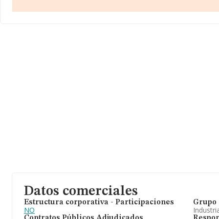
años desde la constitución. La media de empleados de las empre
Datos comerciales
Estructura corporativa - Participaciones
Grupo 
NO
Industri
Contratos Públicos Adjudicados
Respon