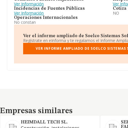
Ver Información
Ver Inf
Incidencias de Fuentes Públicas
Cotiza
Ver Información
NO
Operaciones Internacionales
No constan
Ver el informe ampliado de Soelco Sistemas Soft
Regístrate en eInforma y te regalamos el Informe Ampl
VER INFORME AMPLIADO DE SOELCO SISTEMAS 
Empresas similares
Empresas similares
HEIMDALL TECH SL.
SE
FA