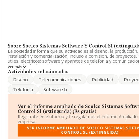
Sobre Soelco Sistemas Software Y Control Sl (extinguid
La sociedad informa que su actividad es el diseño, la producción,
instalación y comercialización, incluso a comision, de proyectos,
utiles, electricos; software y aparatos de telefonia y comunicaci
podra alquilar bienes in. La sociedad está inscrita en el Registro
Ver más
Sociedad Limitada. Clasifica su actividad CNAE como 'Fabricació
Actividades relacionadas
componentes electrónicos', código 2611. La compañía no tiene a
Diseno
Telecomunicaciones
Publicidad
Proyec
mercados exteriores.
Telefonia
Software b
La sociedad española
Soelco Sistemas Software y Control S.
con número de identificación fiscal B45595386, está situada en C
C. Las Nieves núm. S/N, (45190), Nambroca, Toledo, Castilla-la 
Ver el informe ampliado de Soelco Sistemas Softw
En relación con el sector y disponiendo de los datos de hasta 1.
Control Sl (extinguida) ¡Es gratis!
nivel nacional la facturación asciende a 2.174 millones de euros 
Regístrate en eInforma y te regalamos el Informe Ampliado
la facturación de ventas entre todas las compañías asciende a lo
empresa.
euros. Respecto a la información de la provincia (hablamos de To
VER INFORME AMPLIADO DE SOELCO SISTEMAS SOFT
base de datos INFORMA constan 11 empresas, con ventas de ha
CONTROL SL (EXTINGUIDA)
de euros. Como información adicional de interés, la antigüedad a