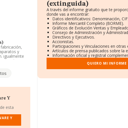
(extinguida)
A través del informe gratuito que te propo
donde vas a encontrar:
Datos identificativos: Denominación, CIF
Informe Mercantil Completo (BORME).
Gráficos de Evolución Ventas y Empleado
Consejo de Administración y Administrad
Directivos y Ejecutivos.
Accionistas.
a)
Participaciones y Vinculaciones en otras
 fabricación,
Artículos de prensa publicados sobre la 
 aparatos y
Información oficial y registral complemen
on. igualmente
 Mercantil como
QUIERO MI INFORME
n de
ctividad en
tos
L (extinguida)
,
alle Vaguadas C.
Mancha.
are Y
019 empresas, a
y el promedio de
 de esta
s 2 millones de
ledo), en la
WARE Y
sta 29 millones
lcanza los 19