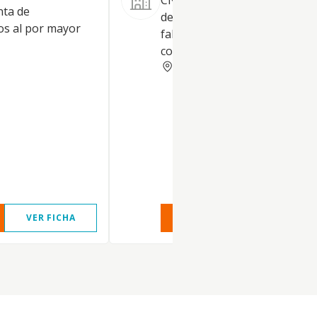
CNAE 2611. Prestación de ser
nta de
de diseño, industrialización y
os al por mayor
fabricación de prototipos y s
cortas de equipos electrónico
TOLEDO
VER FICHA
VER INFORME
VER FIC