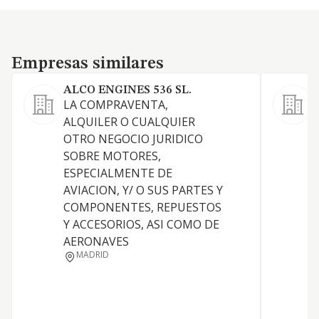
Empresas similares
Empresas similares
ALCO ENGINES 536 SL.
E
LA COMPRAVENTA,
1
ALQUILER O CUALQUIER
d
OTRO NEGOCIO JURIDICO
m
SOBRE MOTORES,
S
ESPECIALMENTE DE
A
AVIACION, Y/ O SUS PARTES Y
s
COMPONENTES, REPUESTOS
R
Y ACCESORIOS, ASI COMO DE
a
AERONAVES
d
MADRID
i