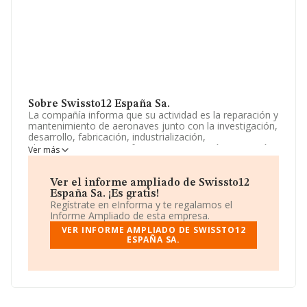
Sobre Swissto12 España Sa.
La compañía informa que su actividad es la reparación y
mantenimiento de aeronaves junto con la investigación,
desarrollo, fabricación, industrialización,
almacenamiento, transferencia, importación, portación,
Ver más
tránsito, utilización, explotación, promoción y
comercialización de productos, componentes, software
y tecnologías, en los... La sociedad está registrada
Ver el informe ampliado de Swissto12
como Sociedad Anónima. Clasifica su actividad CNAE
España Sa. ¡Es gratis!
como 'Reparación y mantenimiento aeronáutico y
Regístrate en eInforma y te regalamos el
espacial', código 3316. No realiza actividad de
Informe Ampliado de esta empresa.
importación y/o exportación.
VER INFORME AMPLIADO DE SWISSTO12
ESPAÑA SA.
La sociedad española
Swissto12 España S.A
, con
número de identificación fiscal A75555185, tiene su
domicilio social establecido en Calle Rufino Gonzalez
núm. 8 2 Plt Iz, (28037), Madrid, Madrid.
En base a la información de la que dispone INFORMA