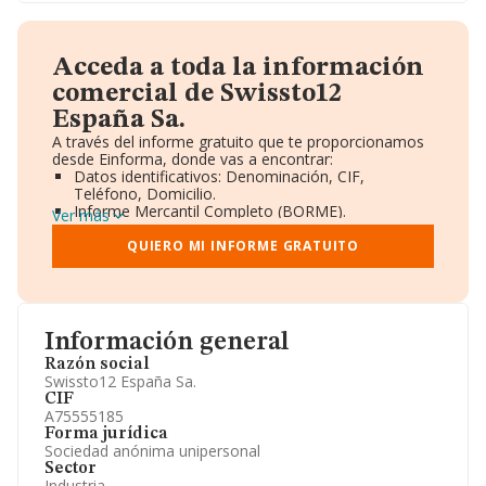
Acceda a toda la información
comercial de Swissto12
España Sa.
A través del informe gratuito que te proporcionamos
desde Einforma, donde vas a encontrar:
Datos identificativos: Denominación, CIF,
Teléfono, Domicilio.
Informe Mercantil Completo (BORME).
Ver más
Gráficos de Evolución Ventas y Empleados.
Consejo de Administración y Administradores.
QUIERO MI INFORME GRATUITO
Directivos y Ejecutivos.
Accionistas.
Participaciones y Vinculaciones en otras empresas.
Artículos de prensa publicados sobre la empresa.
Información oficial y registral complementaria.
Información general
Razón social
Swissto12 España Sa.
CIF
A75555185
Forma jurídica
Sociedad anónima unipersonal
Sector
Industria