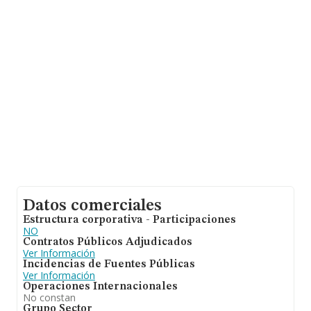
sobre 287 compañías, en el ámbito nacional la
facturación alcanza la cifra de 582 millones de euros y
se estima que el promedio de la facturación entre todas
las empresas es de 2 millones de euros. En cuanto a la
información relativa a la provincia de Madrid, en la base
de datos INFORMA constan 95 empresas, cuyas ventas
han alcanzado los 130 millones de euros. Como
información adicional de interés, los empleados de
media son 14; la antigüedad desde la constitución es de
10 años.
Datos comerciales
Estructura corporativa - Participaciones
NO
Contratos Públicos Adjudicados
Ver Información
Incidencias de Fuentes Públicas
Ver Información
Operaciones Internacionales
No constan
Grupo Sector