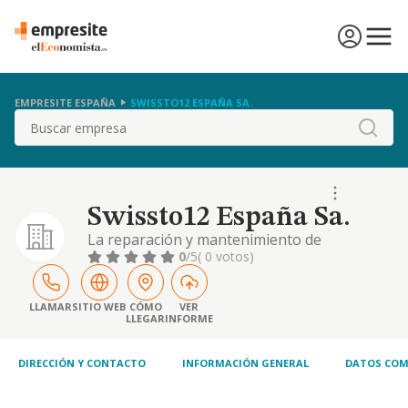
EMPRESITE ESPAÑA
SWISSTO12 ESPAÑA SA.
Buscar
Swissto12 España Sa.
La reparación y mantenimiento de
aeronaves junto con la investigación,
0
/5
( 0 votos)
desarrollo, fabricación, industrialización,
almacenamiento, transferencia, importación,
portación, tránsito, utilización, explotación,
LLAMAR
SITIO WEB
CÓMO
VER
LLEGAR
INFORME
promoción y comercialización de productos,
componentes, software y tecnologías, en los
......
DIRECCIÓN Y CONTACTO
INFORMACIÓN GENERAL
DATOS COM