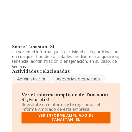
Sobre Tanastani Sl
La sociedad informa que su actividad es la participacion
en cualquier tipo de sociedades mediante la adquisición,
tenencia, administración o enajenación, en su caso, de
acciones u otros titulos representativos del capital
Ver más
social de las mismas, sin limitacion,. La empresa es una
Actividades relacionadas
Sociedad Limitada. Su actividad CNAE es 'Gestión y
Administracion
Asesorias despachos
administración de la propiedad inmobiliaria' con código
6832. No realiza actividad de importación y/o
exportación.
Ver el informe ampliado de Tanastani
Es posible ponerse en contacto con la empresa a través
Sl ¡Es gratis!
del teléfono 932414038.
Regístrate en eInforma y te regalamos el
Informe Ampliado de esta empresa.
La empresa
Tanastani S.L
, con NIF B62388178, tiene
VER INFORME AMPLIADO DE
su domicilio social establecido en Calle Mestre Nicolau
TANASTANI SL
núm. 19 P. 5, (08021), en el municipio de Barcelona,
Cataluña.