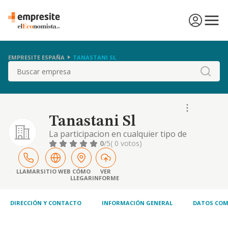
EMPRESITE ESPAÑA
TANASTANI SL
Buscar
Tanastani Sl
La participacion en cualquier tipo de
sociedades mediante la adquisicion,
0
/5
( 0 votos)
tenencia, administracion o enajenacion, en
su caso, de acciones u otros titulos
representativos del capital social de las
LLAMAR
SITIO WEB
CÓMO
VER
LLEGAR
INFORME
mismas, sin limitacion,
DIRECCIÓN Y CONTACTO
INFORMACIÓN GENERAL
DATOS COM