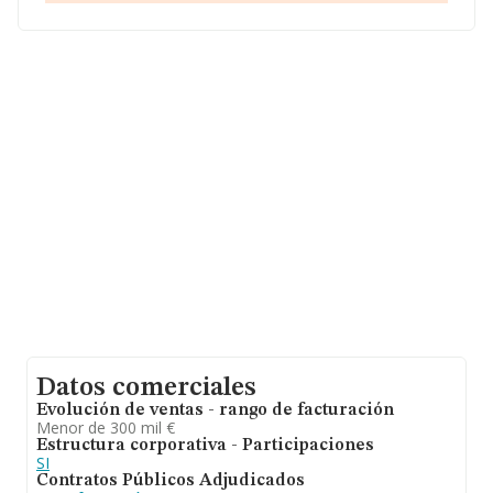
Con los datos a disposición de INFORMA sobre 36.940
empresas pertenecientes al sector, a nivel nacional la
facturación asciende a 5.868 millones de euros y el
promedio de la facturación de ventas entre todas las
compañías asciende a los 158 mil euros, encontrándose
la facturación de la empresa por encima del promedio.
Como información adicional de interés, la media de
empleados es de 2; la antigüedad alcanza los 16 años
desde la constitución.
Datos comerciales
Evolución de ventas - rango de facturación
Menor de 300 mil €
Estructura corporativa - Participaciones
SI
Contratos Públicos Adjudicados