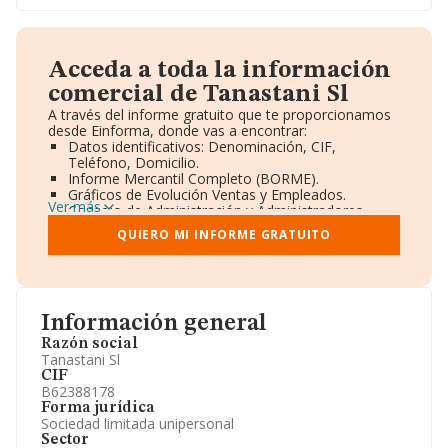
Acceda a toda la información
comercial de Tanastani Sl
A través del informe gratuito que te proporcionamos
desde Einforma, donde vas a encontrar:
Datos identificativos: Denominación, CIF,
Teléfono, Domicilio.
Informe Mercantil Completo (BORME).
Gráficos de Evolución Ventas y Empleados.
Ver más
Consejo de Administración y Administradores.
Directivos y Ejecutivos.
QUIERO MI INFORME GRATUITO
Accionistas.
Participaciones y Vinculaciones en otras empresas.
Artículos de prensa publicados sobre la empresa.
Información oficial y registral complementaria.
Información general
Razón social
Tanastani Sl
CIF
B62388178
Forma jurídica
Sociedad limitada unipersonal
Sector