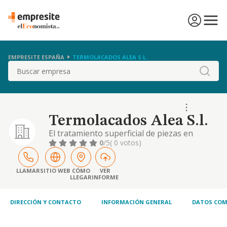
EMPRESITE ESPAÑA
TERMOLACADOS ALEA S.L.
Buscar
Termolacados Alea S.l.
El tratamiento superficial de piezas en
general, mediante pinturas, cincado,
0
/5
( 0 votos)
fosfatado, cromado, recubrimientos de
productos especiales, etc. la fabricacion y
venta de pinturas en general. la compra
LLAMAR
SITIO WEB
CÓMO
VER
LLEGAR
INFORME
venta mayor y menor d
DIRECCIÓN Y CONTACTO
INFORMACIÓN GENERAL
DATOS COM