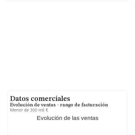
Su email es
miriam@aleaestates.com
.
La empresa española
Termolacados Alea S.L
, con CIF
B73411308, se encuentra en Camino Villa Bernal núm.
3, (30120), Murcia, Murcia.
Con los datos a disposición de INFORMA sobre 14.916
empresas pertenecientes al sector, en el ámbito
nacional la facturación alcanza la cifra de 7.295 millones
de euros y la media entre todas las compañías es de
489 mil euros de ventas en 2024, encontrándose la
facturación de la empresa por encima del promedio.
Respecto a la información de la provincia (hablamos de
Murcia), en la base de datos de INFORMA aparecen
1020 empresas, con ventas en 2024 de hasta 645
millones de euros. Para aportar ulterior información de
interés en el ámbito sectorial, la media de empleados es
de 4. La antigüedad alcanza los 23 años desde la
constitución.
Datos comerciales
Evolución de ventas - rango de facturación
Menor de 300 mil €
Evolución de las ventas