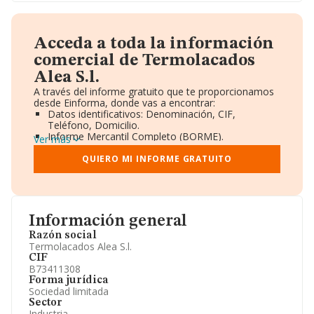
Acceda a toda la información
comercial de Termolacados
Alea S.l.
A través del informe gratuito que te proporcionamos
desde Einforma, donde vas a encontrar:
Datos identificativos: Denominación, CIF,
Teléfono, Domicilio.
Informe Mercantil Completo (BORME).
Ver más
Gráficos de Evolución Ventas y Empleados.
Consejo de Administración y Administradores.
QUIERO MI INFORME GRATUITO
Directivos y Ejecutivos.
Accionistas.
Participaciones y Vinculaciones en otras empresas.
Artículos de prensa publicados sobre la empresa.
Información oficial y registral complementaria.
Información general
Razón social
Termolacados Alea S.l.
CIF
B73411308
Forma jurídica
Sociedad limitada
Sector
Industria