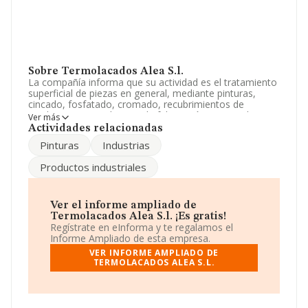
Sobre Termolacados Alea S.l.
La compañía informa que su actividad es el tratamiento
superficial de piezas en general, mediante pinturas,
cincado, fosfatado, cromado, recubrimientos de
productos especiales, etc. la fabricación y venta de
Ver más
pinturas en general. la compra venta mayor y menor d.
Actividades relacionadas
La empresa está registrada como Sociedad Limitada.
Pinturas
Industrias
Tiene CNAE: 3100 - '%cnae%'. La compañía no tiene
actividad en mercados exteriores.
Productos industriales
Según la Recomendación 2003/361/CE de la Comisión,
de 6 de mayo de 2003, sobre la definición de
microempresas, pequeñas y medianas empresas, la
Ver el informe ampliado de
compañía entra en la categoría de microempresas. En
Termolacados Alea S.l. ¡Es gratis!
cuanto al rendimiento de la compañía en 2024,
Regístrate en eInforma y te regalamos el
comparado con el año anterior, el total de ventas
Informe Ampliado de esta empresa.
registradas ha sido igual que el año anterior. No ha
VER INFORME AMPLIADO DE
habido variación en cuanto al número de empleados
TERMOLACADOS ALEA S.L.
con respecto al 2023 y teniendo en cuenta la
información disponible en INFORMA, ha dispuesto de
un número de empleados por debajo de la media de
sector.