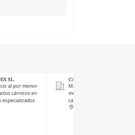
EX SL.
CARNICAS BONSABOR SL
rcio al por menor
Manipulación y comercio al p
ctos cárnicos en
menor de carne y productos
s especializados
cárnicos.
CACERES