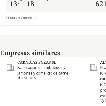
134.118
62
*
Sector:
Comercio
Empresas similares
Empresas similares
CARNICAS POZAS SL
AL
Fabricación de embutidos y
El 
jamones y comercio de carne
(CN
CACERES
car
(CN
pro
est