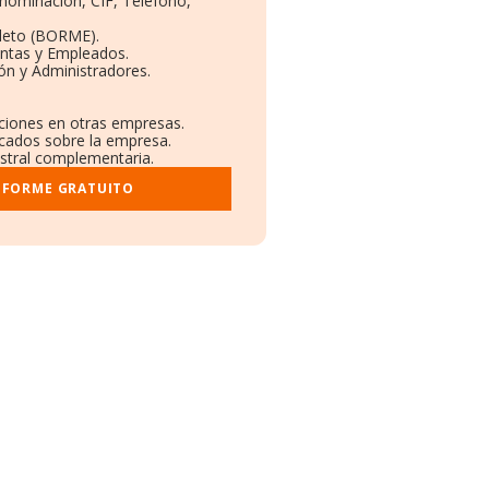
enominación, CIF, Teléfono,
leto (BORME).
entas y Empleados.
ón y Administradores.
aciones en otras empresas.
icados sobre la empresa.
gistral complementaria.
NFORME GRATUITO