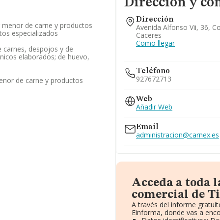
Dirección y co
Dirección
r menor de carne y productos
Avenida Alfonso Vii, 36, C
tos especializados
Caceres
Como llegar
 carnes, despojos y de
rnicos elaborados; de huevo,
Teléfono
927672713
enor de carne y productos
Web
Añadir Web
Email
administracion@carnex.es
Acceda a toda 
comercial de Ti
A través del informe gratu
Einforma, donde vas a enco