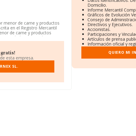
Datos identificativos: D
Domicilio.
Informe Mercantil Comp
Gráficos de Evolución V
Consejo de Administraci
por menor de carne y productos
Directivos y Ejecutivos.
crita en el Registro Mercantil
Accionistas.
enor de carne y productos
Participaciones y Vincul
ne actividad en mercados
Artículos de prensa publ
Información oficial y re
 en la base de datos de INFORMA,
QUIERO MI I
gratis!
ctor.
 de esta empresa.
ión, en los distintos rankings,
RNEX SL.
 puestos en el ranking sectorial,
presas del sector:
Comercial
; el ranking coloca la empresa
ociedad Limitada
. En 2024, en
esto 134.118 al 121.863.
e S.L
y
Whyonset Factory S.L
;
al de Pasteleria Ruiz
estos en el ranking provincial
672713 y su correo es
enida Alfonso Vii núm. 36,