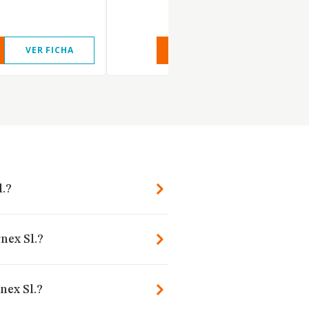
VER FICHA
VER INFORME
VER FIC
l.?
nex Sl.?
nex Sl.?