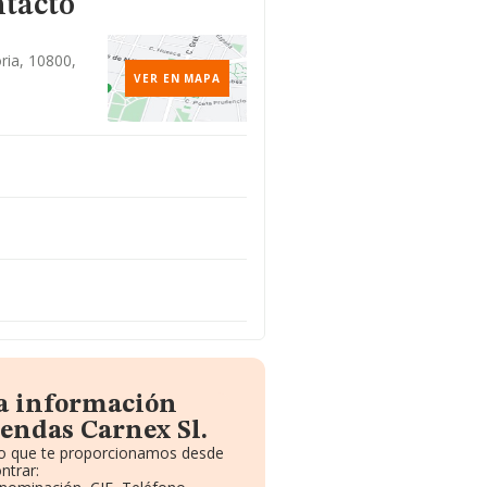
ntacto
oria, 10800,
VER EN MAPA
la información
endas Carnex Sl.
ito que te proporcionamos desde
ntrar: