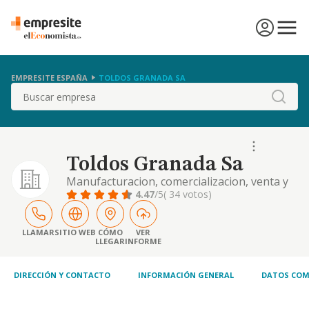
EMPRESITE ESPAÑA
TOLDOS GRANADA SA
Buscar
Toldos Granada Sa
Manufacturacion, comercializacion, venta y
explotacion en sentido amplio de toldos y
4.47
/5
( 34 votos)
lonas, y cuantos materiales y articulos esten
relacionados con los mismos, asi como
cualesquiera otras actividades o negocios,
LLAMAR
SITIO WEB
CÓMO
VER
LLEGAR
INFORME
preparan
DIRECCIÓN Y CONTACTO
INFORMACIÓN GENERAL
DATOS COM