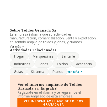
Sobre Toldos Granada Sa
La empresa informa que su actividad es
manufacturacion, comercialización, venta y explotación
en sentido amplio de toldos y lonas, y cuantos
materiales y artículos esten relacionados con los
Ver más
mismos, así como cualesquiera otras actividades o
Actividades relacionadas
negocios, preparan. La empresa es una Sociedad
Hogar
Marquesinas
Santa fe
Anónima. Clasifica su actividad CNAE como 'Fabricación
de artículos confeccionados con textiles, excepto
Industrias
Lonas
Toldos
Accesorio
prendas de vestir', código 1392. La compañía no tiene
actividad en mercados exteriores.
Guias
Sistema
Planos
VER MÁS
En el último año el número de empleados ha
permanecido igual y teniendo en cuenta la información
disponible en INFORMA, ha dispuesto de un número de
Ver el informe ampliado de Toldos
empleados por encima de la media de sector.
Granada Sa ¡Es gratis!
Regístrate en eInforma y te regalamos el
Dentro del ranking de empresas elaborado por
Informe Ampliado de esta empresa.
INFORMA, atendiendo a los niveles de facturación de la
VER INFORME AMPLIADO DE TOLDOS
compañía, se destaca que: en 2024 la empresa ha caído
GRANADA SA
2 puestos a nivel sectorial pasando a ocupar la posición