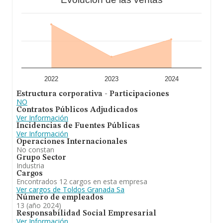
la media de facturación de ventas entre todas las
compañías alcanza los 715 mil euros. Respecto a la
información de la provincia (hablamos de Granada), en
la base de datos INFORMA constan 18 empresas, con
ventas en el año 2024 de 6 millones de euros. Para
aportar ulterior información de interés en el ámbito
sectorial, la media de empleados de las empresas es de
5. La antigüedad alcanza los 20 años desde la
constitución.
2022
2023
2024
En conclusión,
Toldos Granada S.A
se dedica a
Estructura corporativa - Participaciones
manufacturacion, comercialización, venta y explotación
NO
en sentido amplio de toldos y lonas, y cuantos
Contratos Públicos Adjudicados
materiales y artículos esten relacionados con los
Ver Información
mismos, así como cualesquiera otras actividades o
Incidencias de Fuentes Públicas
negocios, preparan. En el ranking de todas las empresas
Ver Información
en el territorio nacional, ha experimentado un retroceso.
Operaciones Internacionales
No constan
Grupo Sector
Industria
Cargos
Encontrados 12 cargos en esta empresa
Ver cargos de Toldos Granada Sa
Número de empleados
13 (año 2024)
Responsabilidad Social Empresarial
Ver Información