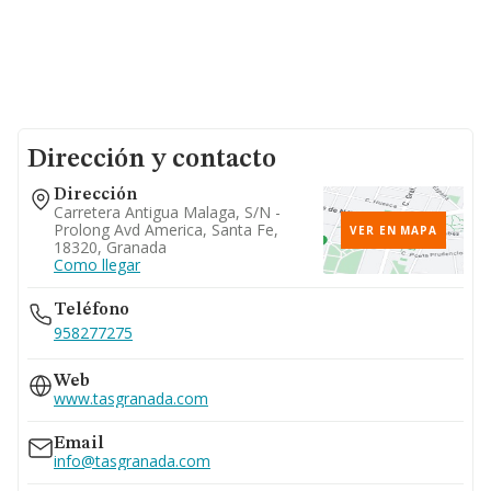
Dirección y contacto
Dirección
Carretera Antigua Malaga, S/n -
Prolong Avd America, Santa Fe,
VER EN MAPA
18320, Granada
Como llegar
Teléfono
958277275
Web
www.tasgranada.com
Email
info@tasgranada.com