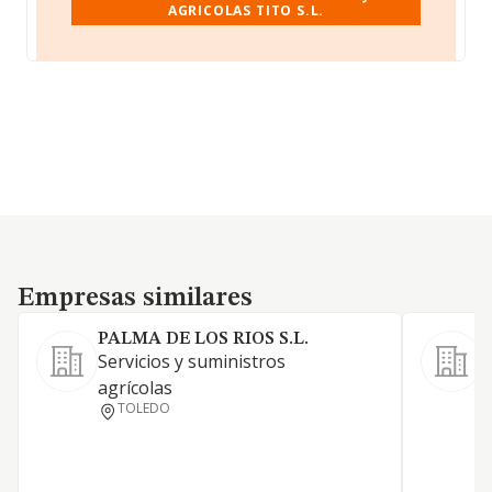
AGRICOLAS TITO S.L.
Empresas similares
Empresas similares
PALMA DE LOS RIOS S.L.
Servicios y suministros
C
agrícolas
m
TOLEDO
P
f
a