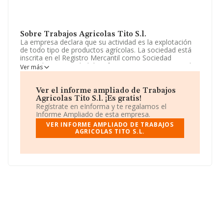
Sobre Trabajos Agricolas Tito S.l.
La empresa declara que su actividad es la explotación
de todo tipo de productos agrícolas. La sociedad está
inscrita en el Registro Mercantil como Sociedad
Limitada. La actividad de referencia CNAE corresponde
Ver más
a 'Actividades de apoyo a la agricultura', cuyo Código es
0161. La compañía no tiene actividad en mercados
exteriores.
Ver el informe ampliado de Trabajos
Agricolas Tito S.l. ¡Es gratis!
En el último año el número de empleados ha
Regístrate en eInforma y te regalamos el
permanecido igual y atendiendo a los datos disponibles
Informe Ampliado de esta empresa.
en INFORMA, el número de empleados de la compañía
VER INFORME AMPLIADO DE TRABAJOS
ha estado por debajo de la media de sector.
AGRICOLAS TITO S.L.
La sociedad española
Trabajos Agrícolas Tito S.L
,
B45458601, se encuentra en Plaza Martinez De Velasco
núm. 13, (45684), Lucillos, Toledo, Castilla-la Mancha.
En base a la información de la que dispone INFORMA
sobre 13.853 compañías, la facturación en el ámbito
nacional alcanza los 3.208 millones de euros y la media
entre todas las compañías es de 231 mil euros de
ventas en 2006. Teniendo en cuenta la información
sobre Toledo, en la base de datos INFORMA constan