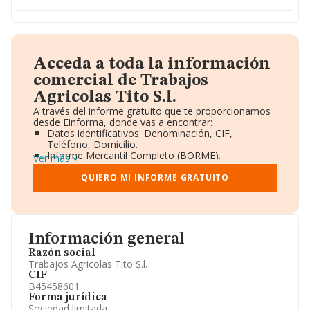
Acceda a toda la información
comercial de Trabajos
Agricolas Tito S.l.
A través del informe gratuito que te proporcionamos
desde Einforma, donde vas a encontrar:
Datos identificativos: Denominación, CIF,
Teléfono, Domicilio.
Informe Mercantil Completo (BORME).
Ver más
Gráficos de Evolución Ventas y Empleados.
Consejo de Administración y Administradores.
QUIERO MI INFORME GRATUITO
Directivos y Ejecutivos.
Accionistas.
Participaciones y Vinculaciones en otras empresas.
Artículos de prensa publicados sobre la empresa.
Información oficial y registral complementaria.
Información general
Razón social
Trabajos Agricolas Tito S.l.
CIF
B45458601
Forma jurídica
Sociedad limitada