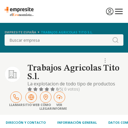
EMPRESITE ESPAÑA
TRABAJOS AGRICOLAS TITO S.L.
Buscar
Trabajos Agricolas Tito
S.l.
La explotacion de todo tipo de productos
agricolas.
0
/5
( 0 votos)
LLAMAR
SITIO WEB
CÓMO
VER
LLEGAR
INFORME
DIRECCIÓN Y CONTACTO
INFORMACIÓN GENERAL
DATOS COM