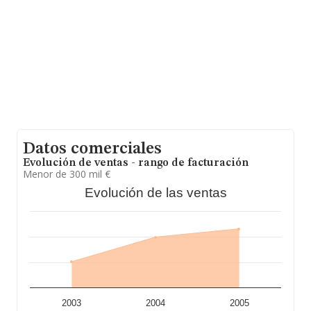
300 empresas, con ventas en el año 2006 de 27
millones de euros. Por último, con el fin de ampliar la
información relativa al ámbito de la empresa, la
antigüedad desde la constitución es de 13 años. La
media de empleados de las empresas es de 2.
Datos comerciales
Evolución de ventas - rango de facturación
Menor de 300 mil €
Evolución de las ventas
2003
2004
2005