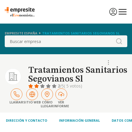
EMPRESITE ESPAÑA
TRATAMIENTOS SANITARIOS SEGOVIANOS SL
Buscar
Tratamientos Sanitarios
Segovianos Sl
2
/5
( 5 votos)
LLAMAR
SITIO WEB
CÓMO
VER
LLEGAR
INFORME
DIRECCIÓN Y CONTACTO
INFORMACIÓN GENERAL
DATOS COM