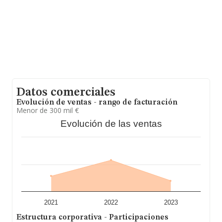
2023 de 4 millones de euros. Por último, con el fin de
ampliar la información relativa al ámbito de la empresa,
la antigüedad alcanza los 16 años desde la constitución.
La media de empleados de las empresas es de 11.
Datos comerciales
Evolución de ventas - rango de facturación
Menor de 300 mil €
Evolución de las ventas
2021
2022
2023
Estructura corporativa - Participaciones