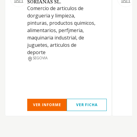
SORIANAS SL.
Comercio de articulos de
L
dorgueria y limpieza,
P
pinturas, productos quimicos,
alimentarios, perfjmeria,
maquinaria industrial, de
juguetes, articulos de
C
deporte
SEGOVIA
VER INFORME
VER FICHA