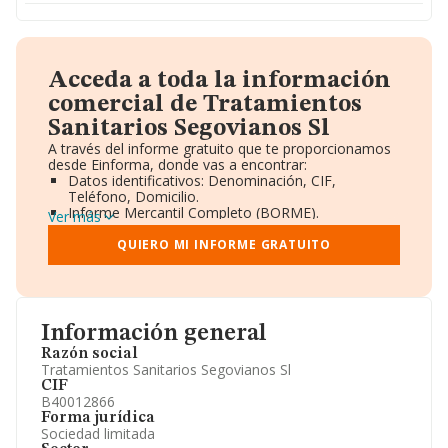
Acceda a toda la información
comercial de Tratamientos
Sanitarios Segovianos Sl
A través del informe gratuito que te proporcionamos
desde Einforma, donde vas a encontrar:
Datos identificativos: Denominación, CIF,
Teléfono, Domicilio.
Informe Mercantil Completo (BORME).
Ver más
Gráficos de Evolución Ventas y Empleados.
Consejo de Administración y Administradores.
QUIERO MI INFORME GRATUITO
Directivos y Ejecutivos.
Accionistas.
Participaciones y Vinculaciones en otras empresas.
Artículos de prensa publicados sobre la empresa.
Información oficial y registral complementaria.
Información general
Razón social
Tratamientos Sanitarios Segovianos Sl
CIF
B40012866
Forma jurídica
Sociedad limitada