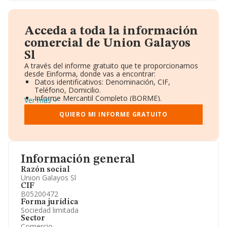
Acceda a toda la información
comercial de Union Galayos
Sl
A través del informe gratuito que te proporcionamos
desde Einforma, donde vas a encontrar:
Datos identificativos: Denominación, CIF,
Teléfono, Domicilio.
Informe Mercantil Completo (BORME).
Ver más
Gráficos de Evolución Ventas y Empleados.
Consejo de Administración y Administradores.
QUIERO MI INFORME GRATUITO
Directivos y Ejecutivos.
Accionistas.
Participaciones y Vinculaciones en otras empresas.
Artículos de prensa publicados sobre la empresa.
Información oficial y registral complementaria.
Información general
Razón social
Union Galayos Sl
CIF
B05200472
Forma jurídica
Sociedad limitada
Sector
Comercio