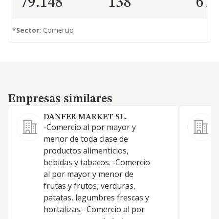
79.148
138
67
*
Sector:
Comercio
Empresas similares
Empresas similares
DANFER MARKET SL.
J
-Comercio al por mayor y
A
menor de toda clase de
d
productos alimenticios,
a
bebidas y tabacos. -Comercio
a
al por mayor y menor de
s
frutas y frutos, verduras,
u
patatas, legumbres frescas y
c
hortalizas. -Comercio al por
p