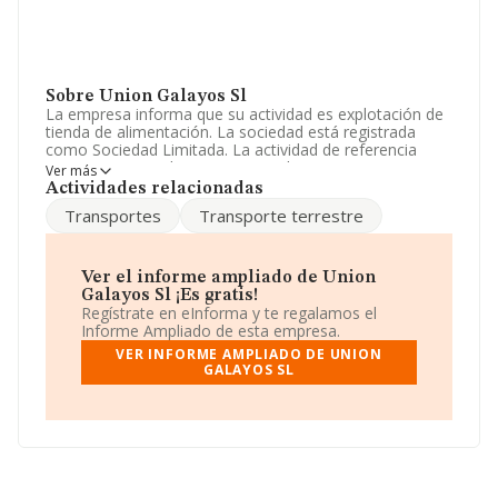
Sobre Union Galayos Sl
La empresa informa que su actividad es explotación de
tienda de alimentación. La sociedad está registrada
como Sociedad Limitada. La actividad de referencia
CNAE corresponde a 'Comercio al por menor en
Ver más
establecimientos no especializados, con predominio en
Actividades relacionadas
productos alimenticios, bebidas y tabaco', cuyo Código
Transportes
Transporte terrestre
es 4711. No realiza actividad de importación y/o
exportación.
La plantilla permanece igual y teniendo en cuenta la
Ver el informe ampliado de Union
información disponible en INFORMA, ha dispuesto de
Galayos Sl ¡Es gratis!
un número de empleados por debajo de la media de
Regístrate en eInforma y te regalamos el
sector.
Informe Ampliado de esta empresa.
VER INFORME AMPLIADO DE UNION
Acerca de la información en los distintos rankings: ha
GALAYOS SL
subido de hasta 11 puestos en 2024 a nivel sectorial,
pasando del 688 al 677 puesto. Antes de la compañía,
en el ranking del sector, están empresas como:
Mercarrito S.L
y
Compra-venta On Line 24 Horas
S.L
; el ranking coloca la empresa antes de
Los 2
Ñañitos S.L
y
Hiper Beltran S.L
. En 2024 ha ocupado
peor posición bajando 153 puestos: de la posición