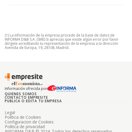
(1) La información de la empresa procede de la base de datos de
INFORMA D&B S.A. (SME) Si aprecias que existe algún error por favor
dirígete acreditando tu representación de la empresa a la dirección
Avenida de Europa, 19, 28108, Madrid.
Información ofrecida por
QUIENES SOMOS
CONTACTO EMPRESITE
PUBLICA O EDITA TU EMPRESA
Legal
Politica de Cookies
Configuracion de Cookies
Politica de privacidad
INFORMA D&B © 2024. Todos los derechos reservados