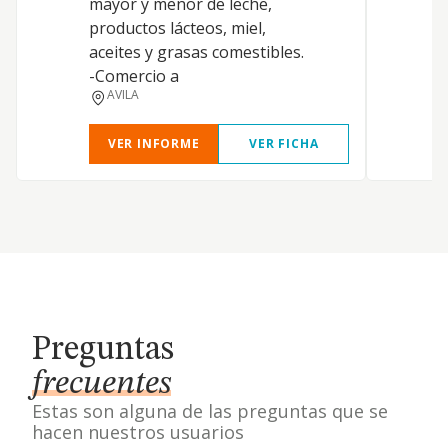
mayor y menor de leche,
r
productos lácteos, miel,
j
aceites y grasas comestibles.
a
-Comercio a
d
AVILA
VER INFORME
VER FICHA
Preguntas
frecuentes
Estas son alguna de las preguntas que se
hacen nuestros usuarios