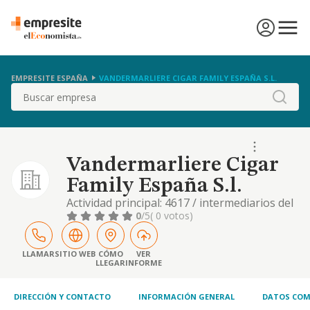
EMPRESITE ESPAÑA
VANDERMARLIERE CIGAR FAMILY ESPAÑA S.L.
Buscar
Vandermarliere Cigar
Family España S.l.
Actividad principal: 4617 / intermediarios del
comercio de alimenticios, bebidas y tabaco.
0
/5
( 0 votos)
otras actividades: 4781 / comercio al por
menor de productos alimenticios, bebidas y
tabaco en puestos de venta y mercadillos.
LLAMAR
SITIO WEB
CÓMO
VER
LLEGAR
INFORME
etc
DIRECCIÓN Y CONTACTO
INFORMACIÓN GENERAL
DATOS COM