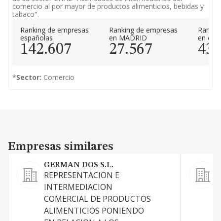
comercio al por mayor de productos alimenticios, bebidas y
tabaco".
Ranking de empresas
Ranking de empresas
Rankin
españolas
en MADRID
en el 
142.607
27.567
43
*
Sector:
Comercio
Empresas similares
Empresas similares
GERMAN DOS S.L.
REPRESENTACION E
L
INTERMEDIACION
c
COMERCIAL DE PRODUCTOS
a
ALIMENTICIOS PONIENDO