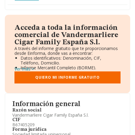
Acceda a toda la información
comercial de Vandermarliere
Cigar Family España S.l.
A través del informe gratuito que te proporcionamos
desde Einforma, donde vas a encontrar:
Datos identificativos: Denominación, CIF,
Teléfono, Domicilio.
Informe Mercantil Completo (BORME).
Ver más
Gráficos de Evolución Ventas y Empleados.
Consejo de Administración y Administradores.
QUIERO MI INFORME GRATUITO
Directivos y Ejecutivos.
Accionistas.
Participaciones y Vinculaciones en otras empresas.
Artículos de prensa publicados sobre la empresa.
Información oficial y registral complementaria.
Información general
Razón social
Vandermarliere Cigar Family España S.l.
CIF
B67405209
Forma jurídica
Sociedad limitada unipersonal