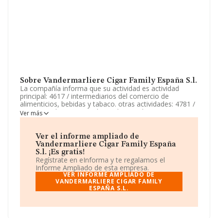
Sobre Vandermarliere Cigar Family España S.l.
La compañía informa que su actividad es actividad
principal: 4617 / intermediarios del comercio de
alimenticios, bebidas y tabaco. otras actividades: 4781 /
comercio al por menor de productos alimenticios,
Ver más
bebidas y tabaco en puestos de venta y mercadillos. etc.
La empresa está registrada como Sociedad Limitada. Su
CNAE corresponde a 4617 con código 'Intermediarios
Ver el informe ampliado de
del comercio de productos alimenticios, bebidas y
Vandermarliere Cigar Family España
tabaco'. No realiza actividad de importación y/o
S.l. ¡Es gratis!
exportación.
Regístrate en eInforma y te regalamos el
Informe Ampliado de esta empresa.
De acuerdo con la Recomendación 2003/361/CE de la
VER INFORME AMPLIADO DE
Comisión, de 6 de mayo de 2003, sobre la definición de
VANDERMARLIERE CIGAR FAMILY
ESPAÑA S.L.
microempresas, pequeñas y medianas empresas, la
compañía se encuadra como empresa pequeña. En
relación con el rendimiento en 2025, ha obtenido un
incremento del 10% en ventas. Acerca de los