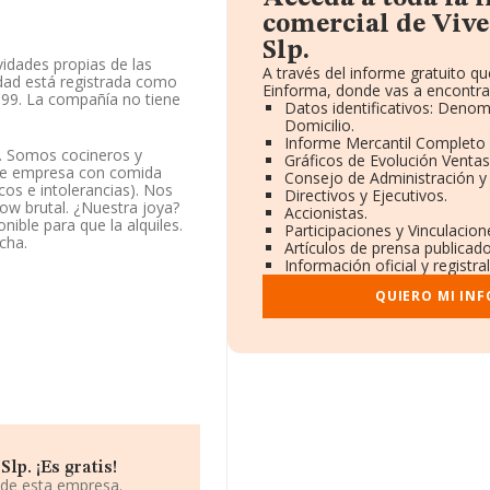
comercial de Vive
Slp.
vidades propias de las
A través del informe gratuito 
iedad está registrada como
Einforma, donde vas a encontra
699. La compañía no tiene
Datos identificativos: Denom
Domicilio.
Informe Mercantil Completo
isposición de INFORMA, ha
s. Somos cocineros y
Gráficos de Evolución Venta
r.
 de empresa con comida
Consejo de Administración y
os e intolerancias). Nos
Directivos y Ejecutivos.
ndo a los niveles de
low brutal. ¿Nuestra joya?
Accionistas.
a compañía se ha
nible para que la alquiles.
Participaciones y Vinculacio
do del 1.051 al 1.232. En el
cha.
Artículos de prensa publicad
, por ejemplo:
Nago
Información oficial y registr
; en cambio, por debajo de
mitada
y
Apraxia
QUIERO MI IN
estos, pasando de la
municaciones S.L
y
como mejores empresas
ciones Flexograficas S.L
y
tos en el ranking provincial
ww.lacocinadevive.com
.
514093, se encuentra en
p. ¡Es gratis!
o de Zaragoza, Aragón.
 de esta empresa.