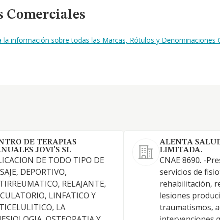
s Comerciales
a la información sobre todas las Marcas, Rótulos y Denominaciones 
NTRO DE TERAPIAS
ALENTA SALUD
NUALES JOVI'S SL
LIMITADA.
LICACION DE TODO TIPO DE
CNAE 8690. -Pre
SAJE, DEPORTIVO,
servicios de fisi
TIRREUMATICO, RELAJANTE,
rehabilitación, 
RCULATORIO, LINFATICO Y
lesiones produc
TICELULITICO, LA
traumatismos, a
NESIOLOGIA, OSTEOPATIA Y
intervenciones q