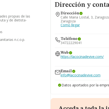
Dirección y cont
Dirección
dades propias de las
Calle Maria Lostal, 3, Zaragoz
uta y de dietista-
Zaragoza
Como llegar
as
Teléfono
nitarias n.c.o.p.
34722229041
Web
https://lacocinadevive.com/
www.escueladesaludvive.com
Email
info@lacocinadevive.com
Datos aportados por la empr
Acceda a toda la