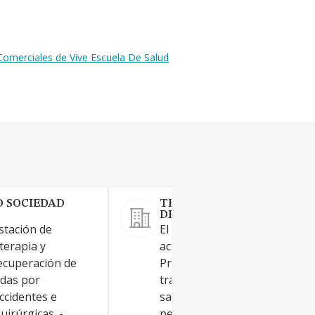
Comerciales de Vive Escuela De Salud
 SOCIEDAD
TRANSPORTES SANITARIO
DEL NORTE SL.
stación de
El CNAE correspondiente a la
oterapia y
actividad principal es el 8690. 
recuperación de
Prestación de servicios de
idas por
transporte público de tipo
ccidentes e
sanitario. -El Traslado de
uirúrgicas. -
personas enfermas-heridas o