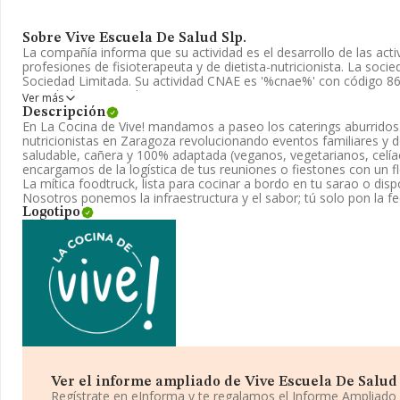
Sobre Vive Escuela De Salud Slp.
La compañía informa que su actividad es el desarrollo de las acti
profesiones de fisioterapeuta y de dietista-nutricionista. La soc
Sociedad Limitada. Su actividad CNAE es '%cnae%' con código 8
actividad en mercados exteriores.
Ver más
Descripción
Ha tenido el mismo número de empleados y según los datos a d
En La Cocina de Vive! mandamos a paseo los caterings aburrido
tenido un número de empleados por debajo de la media de secto
nutricionistas en Zaragoza revolucionando eventos familiares y
saludable, cañera y 100% adaptada (veganos, vegetarianos, celíac
Dentro del ranking de empresas elaborado por INFORMA, atendie
encargamos de la logística de tus reuniones o fiestones con un f
facturación de la empresa, se destaca que: frente al año 2024, l
La mítica foodtruck, lista para cocinar a bordo en tu sarao o dispo
posicionado 181 puestos por debajo en el ranking sectorial, pasan
Nosotros ponemos la infraestructura y el sabor; tú solo pon la fe
ranking del sector, delante de la empresa están compañías como
Logotipo
España S.L
y
Cardiovalencia Sociedad Limitada Profesional
la compañía, están empresas como:
Dental Bofill Sociedad Li
Psicologia S.L
. En el ranking nacional, ha retrocedido 30.161 pu
posición 302.132 a 332.293. En 2025, destacan
Dasanse Teleco
Dehesa de Enmedio Sociedad de Responsabilidad Limitada
antes de la compañía; adelanta empresas como
Graflex Aplica
Sierras Montañes S.A
. En 2025, la empresa ha perdido 528 pues
pasando del 6.938 al 7.466 puesto.
La dirección de correo es
info@lacocinadevive.com
. La web es
w
La empresa española
Vive Escuela de Salud SLP
, con CIF B99
Ver el informe ampliado de Vive Escuela De Salud Sl
Calle María Lostal núm. 3 Plt Bj, Loc Dr, (50008), en el municipi
Regístrate en eInforma y te regalamos el Informe Ampliado