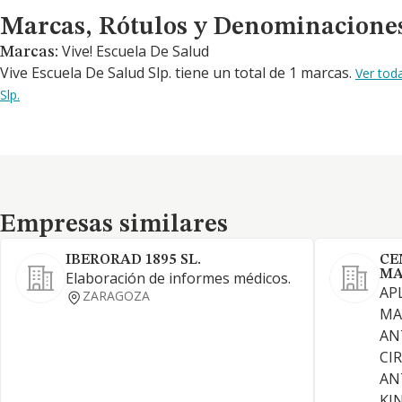
Marcas, Rótulos y Denominaciones Comerciales
Marcas, Rótulos y Denominacione
Vive! Escuela De Salud
Marcas:
Vive Escuela De Salud Slp. tiene un total de 1 marcas.
Ver tod
Slp.
Empresas similares
Empresas similares
IBERORAD 1895 SL.
CE
MA
Elaboración de informes médicos.
AP
ZARAGOZA
MA
AN
CI
AN
KI