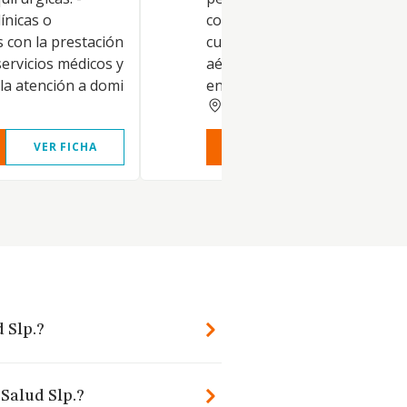
ínicas o
con vehículos ambulancias o 
 con la prestación
cualquier otro tipo terrestres
servicios médicos y
aéreo o marítimo, propios de 
a la atención a domi
entidad o en régimen de alqui
ZARAGOZA
VER FICHA
VER INFORME
VER FIC
 Slp.?
 Salud Slp.?