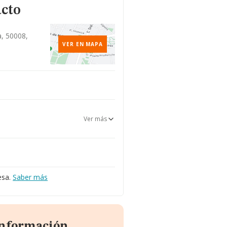
acto
a, 50008,
VER EN MAPA
Ver más
esa.
Saber más
 información