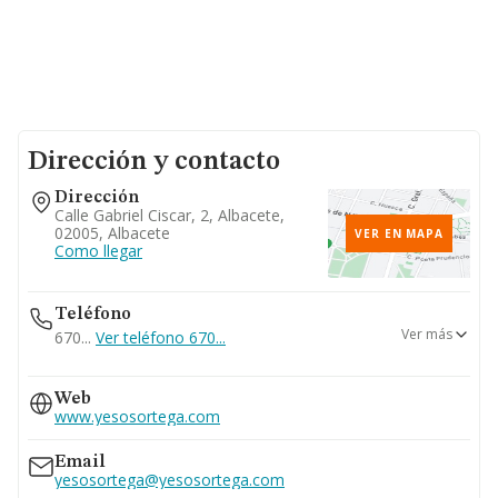
Dirección y contacto
Dirección
Calle Gabriel Ciscar, 2, Albacete,
02005, Albacete
VER EN MAPA
Como llegar
Teléfono
Ver más
670...
Ver teléfono 670...
967670024
Web
www.yesosortega.com
Email
yesosortega@yesosortega.com