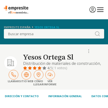
EMPRESITE ESPAÑA
YESOS ORTEGA SL
Buscar
Yesos Ortega Sl
Distribución de materiales de construcción,
pladur, estructuras, suelo radiante,
4
/5
( 1 votos)
aislamientos, enlucidos, yeso
LLAMAR
SITIO WEB
CÓMO
VER
LLEGAR
INFORME
DIRECCIÓN Y CONTACTO
INFORMACIÓN GENERAL
DATOS COM