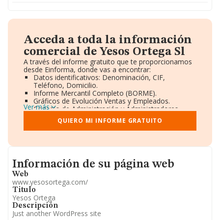
Acceda a toda la información
comercial de Yesos Ortega Sl
A través del informe gratuito que te proporcionamos
desde Einforma, donde vas a encontrar:
Datos identificativos: Denominación, CIF,
Teléfono, Domicilio.
Informe Mercantil Completo (BORME).
Gráficos de Evolución Ventas y Empleados.
Ver más
Consejo de Administración y Administradores.
Directivos y Ejecutivos.
QUIERO MI INFORME GRATUITO
Accionistas.
Participaciones y Vinculaciones en otras empresas.
Artículos de prensa publicados sobre la empresa.
Información oficial y registral complementaria.
Informacion de su página web
Información de su página web
Web
www.yesosortega.com/
Titulo
Yesos Ortega
Descripción
Just another WordPress site