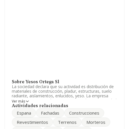
Sobre Yesos Ortega Sl
La sociedad declara que su actividad es distribución de
materiales de construcción, pladur, estructuras, suelo
radiante, aislamientos, enlucidos, yeso. La empresa
aparece inscrita en el Registro Mercantil como Sociedad
Ver más
Limitada. Su actividad CNAE es 'Revocamiento' con
Actividades relacionadas
código 4331. La sociedad es importadora.
Espana
Fachadas
Construcciones
La plantilla se ha reducido un 22% y según las cifras
Revestimientos
Terrenos
Morteros
existentes en la base de datos de INFORMA, el número
de empleados ha estado por encima de la media de