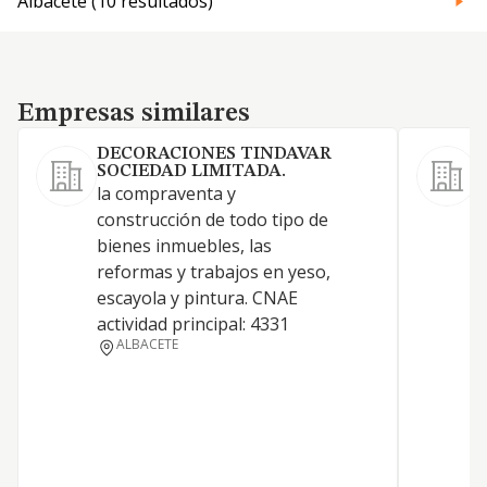
Albacete (10 resultados)
Empresas similares
Empresas similares
DECORACIONES TINDAVAR
SOCIEDAD LIMITADA.
la compraventa y
L
construcción de todo tipo de
p
bienes inmuebles, las
t
reformas y trabajos en yeso,
c
escayola y pintura. CNAE
e
actividad principal: 4331
ALBACETE