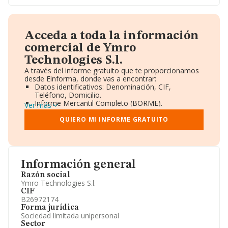
Acceda a toda la información
comercial de Ymro
Technologies S.l.
A través del informe gratuito que te proporcionamos
desde Einforma, donde vas a encontrar:
Datos identificativos: Denominación, CIF,
Teléfono, Domicilio.
Informe Mercantil Completo (BORME).
Ver más
Gráficos de Evolución Ventas y Empleados.
Consejo de Administración y Administradores.
QUIERO MI INFORME GRATUITO
Directivos y Ejecutivos.
Accionistas.
Participaciones y Vinculaciones en otras empresas.
Artículos de prensa publicados sobre la empresa.
Información oficial y registral complementaria.
Información general
Razón social
Ymro Technologies S.l.
CIF
B26972174
Forma jurídica
Sociedad limitada unipersonal
Sector