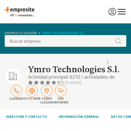
EMPRESITE ESPAÑA
YMRO TECHNOLOGIES S.L.
Buscar
Ymro Technologies S.l.
Actividad principal: 6210 / actividades de
programacion informatica. otras actividades:
0
/5
( 0 votos)
6220 / actividades de consultoria informatica
y gestion de instalaciones informaticas. etc
LLAMAR
SITIO WEB
CÓMO
VER
LLEGAR
INFORME
DIRECCIÓN Y CONTACTO
INFORMACIÓN GENERAL
DATOS COM