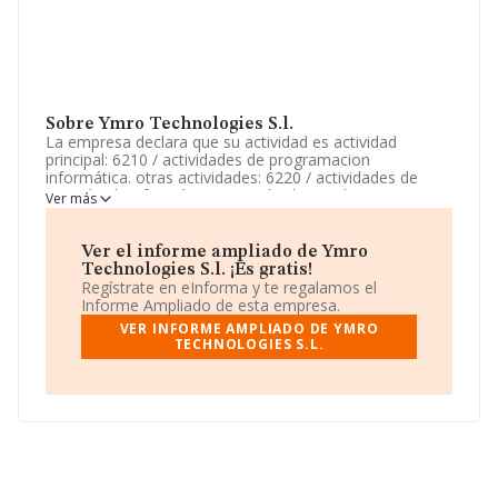
Sobre Ymro Technologies S.l.
La empresa declara que su actividad es actividad
principal: 6210 / actividades de programacion
informática. otras actividades: 6220 / actividades de
consultoría informática y gestión de instalaciones
Ver más
informaticas. etc. La empresa aparece inscrita en el
Registro Mercantil como Sociedad Limitada. Tiene
CNAE: 6210 - '%cnae%'. La empresa no tiene actividad
Ver el informe ampliado de Ymro
en mercados exteriores.
Technologies S.l. ¡Es gratis!
Regístrate en eInforma y te regalamos el
La empresa
Ymro Technologies S.L
, B26972174, se
Informe Ampliado de esta empresa.
encuentra en Calle Rossello núm. 64 Esc Iz P 5 Pta. 2,
VER INFORME AMPLIADO DE YMRO
(08029), en el municipio de Barcelona, Cataluña.
TECHNOLOGIES S.L.
En relación con el sector y disponiendo de los datos de
hasta 23.195 empresas, a nivel nacional la facturación
asciende a 12.202 millones de euros y la media de
facturación de ventas entre todas las compañías
alcanza los 526 mil euros. Para aportar ulterior
información de interés en el ámbito sectorial, la media
de empleados es de 5. La media de antigüedad desde la
constitución es de 10 años.