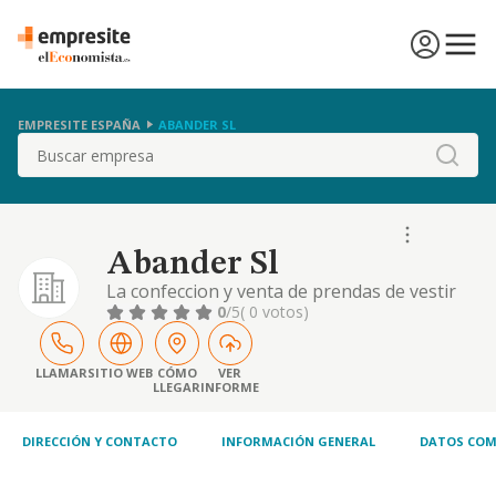
EMPRESITE ESPAÑA
ABANDER SL
Buscar
Abander Sl
La confeccion y venta de prendas de vestir
calzado y complementos.....
0
/5
( 0 votos)
LLAMAR
SITIO WEB
CÓMO
VER
LLEGAR
INFORME
DIRECCIÓN Y CONTACTO
INFORMACIÓN GENERAL
DATOS COM