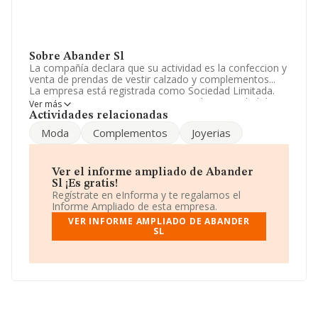
Sobre Abander Sl
La compañía declara que su actividad es la confeccion y
venta de prendas de vestir calzado y complementos...
La empresa está registrada como Sociedad Limitada.
Tiene CNAE: 1424 - '%cnae%'. No realiza actividad de
Ver más
importación y/o exportación.
Actividades relacionadas
Moda
Complementos
Joyerias
Ha habido un incremento en cuanto al número de
empleados y según las cifras existentes en la base de
datos de INFORMA, el número de empleados ha estado
por encima de la media de sector.
Ver el informe ampliado de Abander
Sl ¡Es gratis!
Para comunicarse con sus oficinas, el número de
Regístrate en eInforma y te regalamos el
teléfono es 954225494.
Informe Ampliado de esta empresa.
VER INFORME AMPLIADO DE ABANDER
La sociedad española
Abander S.L
, con NIF
SL
B85656155, tiene su domicilio social establecido en
Calle Conde De Ibarra núm. 23 Piso 1 A, (41004), Sevilla,
Andalucía.
En base a la información de la que dispone INFORMA
sobre 348 compañías, la facturación en el ámbito
nacional alcanza los 32 millones de euros y la media
entre todas las compañías es de 93 mil euros de ventas