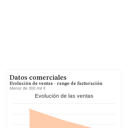
en 2014. En cuanto a la información relativa a la
provincia de Sevilla, en la base de datos de INFORMA
aparecen 5 empresas, con ventas en 2014 de hasta 0
euros. Finalmente, para completar los datos de sector,
en 2014, la media de empleados es de 2. La antigüedad
alcanza los 26 años desde la constitución.
Datos comerciales
Evolución de ventas - rango de facturación
Menor de 300 mil €
Evolución de las ventas