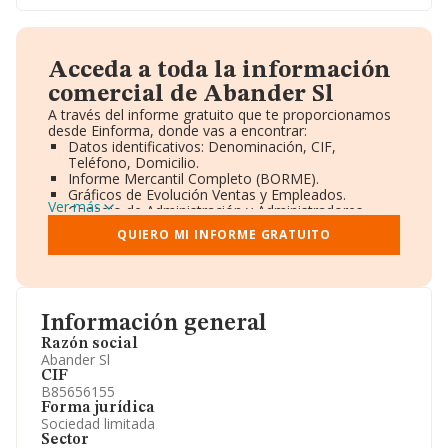
Acceda a toda la información
comercial de Abander Sl
A través del informe gratuito que te proporcionamos
desde Einforma, donde vas a encontrar:
Datos identificativos: Denominación, CIF,
Teléfono, Domicilio.
Informe Mercantil Completo (BORME).
Gráficos de Evolución Ventas y Empleados.
Ver más
Consejo de Administración y Administradores.
Directivos y Ejecutivos.
QUIERO MI INFORME GRATUITO
Accionistas.
Participaciones y Vinculaciones en otras empresas.
Artículos de prensa publicados sobre la empresa.
Información oficial y registral complementaria.
Información general
Razón social
Abander Sl
CIF
B85656155
Forma jurídica
Sociedad limitada
Sector