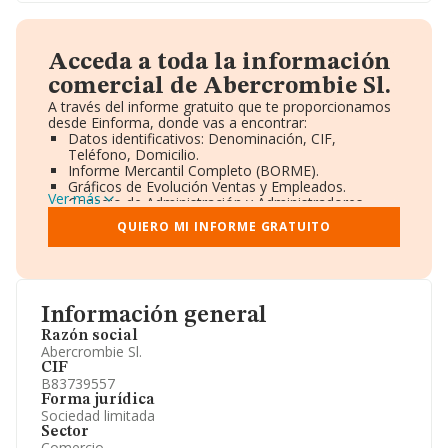
Acceda a toda la información
comercial de Abercrombie Sl.
A través del informe gratuito que te proporcionamos
desde Einforma, donde vas a encontrar:
Datos identificativos: Denominación, CIF,
Teléfono, Domicilio.
Informe Mercantil Completo (BORME).
Gráficos de Evolución Ventas y Empleados.
Ver más
Consejo de Administración y Administradores.
Directivos y Ejecutivos.
QUIERO MI INFORME GRATUITO
Accionistas.
Participaciones y Vinculaciones en otras empresas.
Artículos de prensa publicados sobre la empresa.
Información oficial y registral complementaria.
Información general
Razón social
Abercrombie Sl.
CIF
B83739557
Forma jurídica
Sociedad limitada
Sector
Comercio