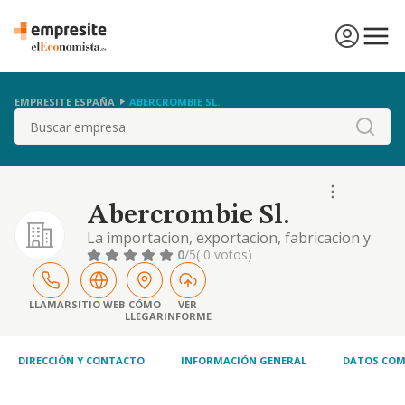
EMPRESITE ESPAÑA
ABERCROMBIE SL.
Buscar
Abercrombie Sl.
La importacion, exportacion, fabricacion y
venta al por mayor y al por menor de
0
/5
( 0 votos)
prendas y complementos de vestir, calzado y
articulos deportivos
LLAMAR
SITIO WEB
CÓMO
VER
LLEGAR
INFORME
DIRECCIÓN Y CONTACTO
INFORMACIÓN GENERAL
DATOS COM