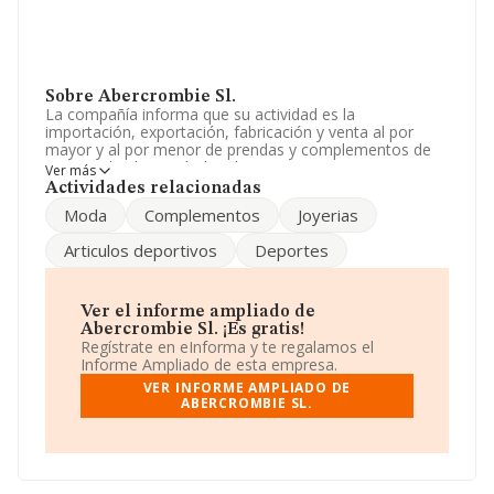
Sobre Abercrombie Sl.
La compañía informa que su actividad es la
importación, exportación, fabricación y venta al por
mayor y al por menor de prendas y complementos de
vestir, calzado y artículos deportivos. La empresa es
Ver más
una Sociedad Limitada. Clasifica su actividad CNAE
Actividades relacionadas
como 'Comercio al por mayor de prendas de vestir y
Moda
Complementos
Joyerias
calzado', código 4642. La sociedad no tiene actividad en
mercados exteriores.
Articulos deportivos
Deportes
La empresa española
Abercrombie S.L
, NIF
B83739557, se encuentra en Calle Monteverde núm. 37,
(28042), Madrid, Madrid.
Ver el informe ampliado de
Abercrombie Sl. ¡Es gratis!
En relación con el sector y disponiendo de los datos de
Regístrate en eInforma y te regalamos el
hasta 19.519 empresas, a nivel nacional la facturación
Informe Ampliado de esta empresa.
asciende a 34.554 millones de euros y se estima que el
VER INFORME AMPLIADO DE
promedio de la facturación entre todas las empresas es
ABERCROMBIE SL.
de 1 millón de euros. Respecto a la información de la
provincia (hablamos de Madrid), en la base de datos de
INFORMA aparecen 4493 empresas, cuyas ventas en
2008 han alcanzado los 3.009 millones de euros. Con el
fin de ampliar la información relativa a las compañías, la