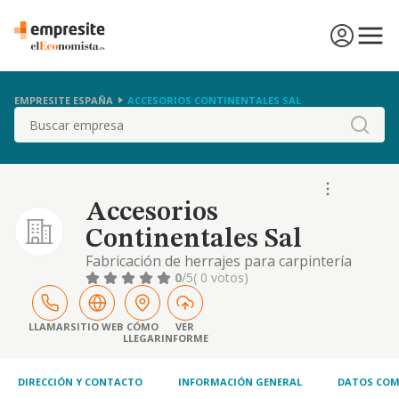
EMPRESITE ESPAÑA
ACCESORIOS CONTINENTALES SAL
Buscar
Accesorios
Continentales Sal
Fabricación de herrajes para carpintería
metálica de aluminio.
0
/5
( 0 votos)
LLAMAR
SITIO WEB
CÓMO
VER
LLEGAR
INFORME
DIRECCIÓN Y CONTACTO
INFORMACIÓN GENERAL
DATOS COM