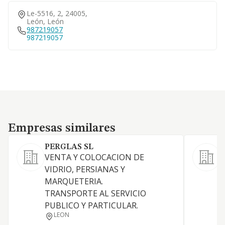
Le-5516, 2, 24005,
León, León
987219057
987219057
Empresas similares
Empresas similares
PERGLAS SL
S
VENTA Y COLOCACION DE
VIDRIO, PERSIANAS Y
MARQUETERIA.
D
TRANSPORTE AL SERVICIO
PUBLICO Y PARTICULAR.
C
LEON