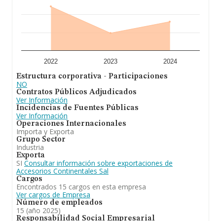
constitución. Los empleados de media son 4.
En conclusión, la actividad de
Accesorios
Continentales Sal
es fabricación de herrajes para
carpintería metálica de aluminio. Se ha posicionado más
abajo en el ranking de provincia frente al 2023.
2022
2023
2024
Estructura corporativa - Participaciones
NO
Contratos Públicos Adjudicados
Ver Información
Incidencias de Fuentes Públicas
Ver Información
Operaciones Internacionales
Importa y Exporta
Grupo Sector
Industria
Exporta
SI
Consultar información sobre exportaciones de
Accesorios Continentales Sal
Cargos
Encontrados 15 cargos en esta empresa
Ver cargos de Empresa
Número de empleados
15 (año 2025)
Responsabilidad Social Empresarial