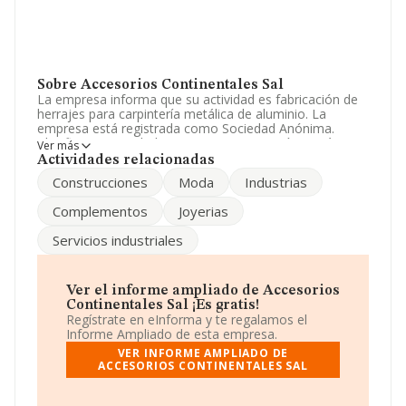
Sobre Accesorios Continentales Sal
La empresa informa que su actividad es fabricación de
herrajes para carpintería metálica de aluminio. La
empresa está registrada como Sociedad Anónima.
Clasifica su actividad CNAE como 'Ingeniería mecánica
Ver más
por cuenta de terceros', código 2562. La sociedad es
Actividades relacionadas
importadora y exportadora.
Construcciones
Moda
Industrias
El número de empleados ha sido el mismo con respecto
Complementos
Joyerias
al 2023 y teniendo en cuenta la información disponible
en INFORMA, ha dispuesto de un número de
Servicios industriales
empleados por debajo de la media de sector.
Dentro del ranking de empresas elaborado por
INFORMA, atendiendo a los niveles de facturación de la
Ver el informe ampliado de Accesorios
empresa, se destaca que: en 2024, la empresa ha
Continentales Sal ¡Es gratis!
ganado 1 posiciones en el ranking sectorial, pasando del
Regístrate en eInforma y te regalamos el
117 al 116. En el ranking del sector, delante de la
Informe Ampliado de esta empresa.
empresa están compañías como, por ejemplo:
Vial
VER INFORME AMPLIADO DE
Trabajos Metalicos Sociedad Limitada
y
Roca
ACCESORIOS CONTINENTALES SAL
Burjasot S.A
; sin embargo, algunas de las empresas
que la siguen en la clasificación del sector son
Tallers
Mas Oriol S.L
y
Talleres Escuredo S.L
. En 2024 ha