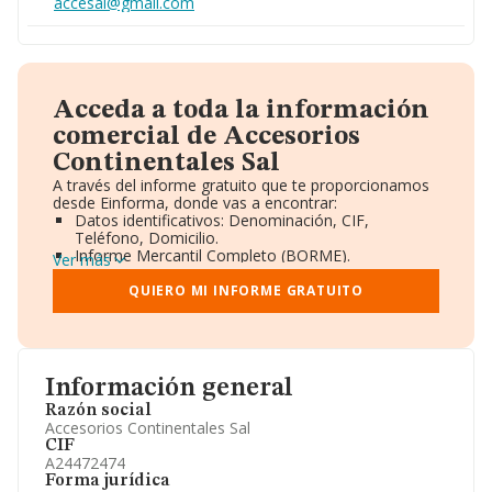
accesal@gmail.com
Acceda a toda la información
comercial de Accesorios
Continentales Sal
A través del informe gratuito que te proporcionamos
desde Einforma, donde vas a encontrar:
Datos identificativos: Denominación, CIF,
Teléfono, Domicilio.
Informe Mercantil Completo (BORME).
Ver más
Gráficos de Evolución Ventas y Empleados.
Consejo de Administración y Administradores.
QUIERO MI INFORME GRATUITO
Directivos y Ejecutivos.
Accionistas.
Participaciones y Vinculaciones en otras empresas.
Artículos de prensa publicados sobre la empresa.
Información oficial y registral complementaria.
Información general
Razón social
Accesorios Continentales Sal
CIF
A24472474
Forma jurídica