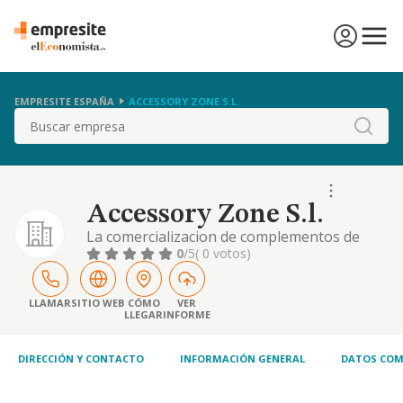
EMPRESITE ESPAÑA
ACCESSORY ZONE S.L.
Buscar
Accessory Zone S.l.
La comercializacion de complementos de
moda
0
/5
( 0 votos)
LLAMAR
SITIO WEB
CÓMO
VER
LLEGAR
INFORME
DIRECCIÓN Y CONTACTO
INFORMACIÓN GENERAL
DATOS COM