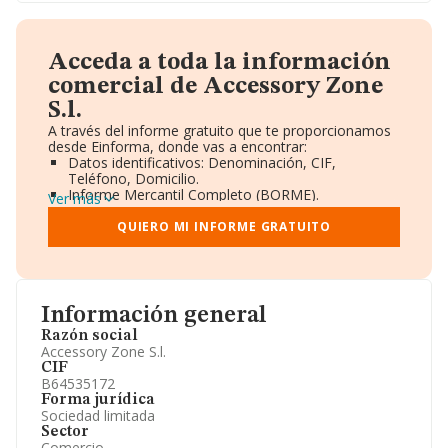
Acceda a toda la información
comercial de Accessory Zone
S.l.
A través del informe gratuito que te proporcionamos
desde Einforma, donde vas a encontrar:
Datos identificativos: Denominación, CIF,
Teléfono, Domicilio.
Informe Mercantil Completo (BORME).
Ver más
Gráficos de Evolución Ventas y Empleados.
Consejo de Administración y Administradores.
QUIERO MI INFORME GRATUITO
Directivos y Ejecutivos.
Accionistas.
Participaciones y Vinculaciones en otras empresas.
Artículos de prensa publicados sobre la empresa.
Información oficial y registral complementaria.
Información general
Razón social
Accessory Zone S.l.
CIF
B64535172
Forma jurídica
Sociedad limitada
Sector
Comercio