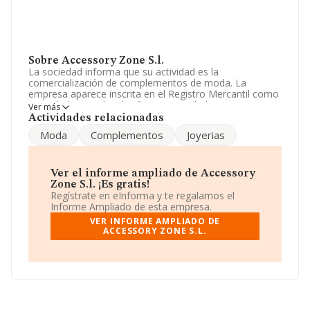
Sobre Accessory Zone S.l.
La sociedad informa que su actividad es la
comercialización de complementos de moda. La
empresa aparece inscrita en el Registro Mercantil como
Sociedad Limitada. Clasifica su actividad CNAE como
Ver más
'Comercio al por mayor de prendas de vestir y calzado',
Actividades relacionadas
código 4642. No realiza actividad de importación y/o
Moda
Complementos
Joyerias
exportación.
La sociedad
Accessory Zone S.L
, B64535172, tiene su
domicilio social establecido en Calle Balmes núm. 76
Ver el informe ampliado de Accessory
Piso 1 Pta 2, (08007), Barcelona, Cataluña.
Zone S.l. ¡Es gratis!
Regístrate en eInforma y te regalamos el
En base a la información de la que dispone INFORMA
Informe Ampliado de esta empresa.
sobre 19.519 compañías, a nivel nacional la facturación
VER INFORME AMPLIADO DE
asciende a 34.554 millones de euros y se estima que el
ACCESSORY ZONE S.L.
promedio de la facturación entre todas las empresas es
de 1 millón de euros. Finalmente, para completar los
datos de sector, en 2013, la media de empleados de las
empresas es de 4. La antigüedad desde la constitución
es de 17 años.