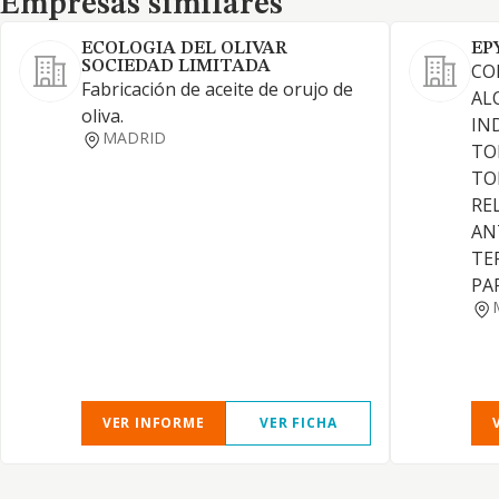
Empresas similares
ECOLOGIA DEL OLIVAR
EP
SOCIEDAD LIMITADA
CO
Fabricación de aceite de orujo de
AL
oliva.
IN
MADRID
TO
TO
RE
AN
TE
PA
VER INFORME
VER FICHA