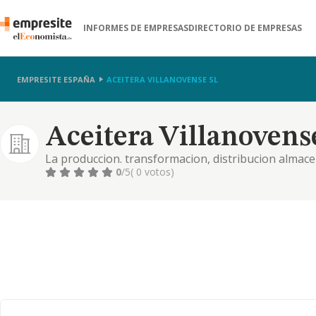
INFORMES DE EMPRESAS
DIRECTORIO DE EMPRESAS
EMPRESITE ESPAÑA
ACEITERA VILLANOVENSE SL
Aceitera Villanovens
La produccion. transformacion, distribucion almac
comercio de toda clase de aceites y grasas comestib
0
/5
( 0 votos)