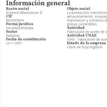
Información general
Razón social
Objeto social
Aceitera Villanovense Sl
La produccion. transforma
almacenamiento, envasad
CIF
B81605834
importacion y comercio de
grasas comestibles.
Forma jurídica
Sociedad limitada
Actividad
Fabricación de aceite de o
Sector
Industria
Actividad CNAE
1043 - Fabricación de acei
Fecha de constitución
10-1-1997
Estado de la empresa
Cierre de hoja registral