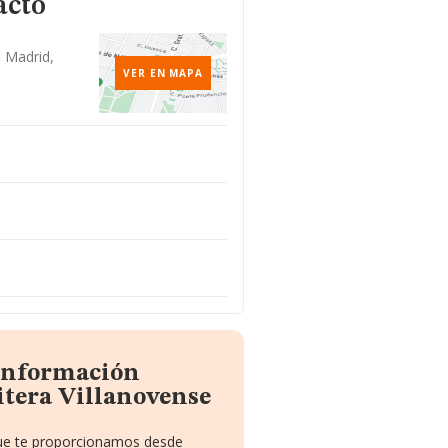
acto
, Madrid,
VER EN MAPA
 información
itera Villanovense
 que te proporcionamos desde