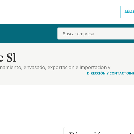
AÑA
Buscar
e Sl
enamiento, envasado, exportacion e importacion y
les.
DIRECCIÓN Y CONTACTO
IN