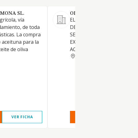
RMONA SL.
OLEUM LAGUNA SL.
rícola, vía
ELABORACION Y EMBOTELL
amiento, de toda
DE ACEIT DE OLIVA, PRIMERA
rústicas. La compra
SEGUNDA EXTRACCION.
 aceituna para la
EXTRACCION DEL HUESO DE
eite de oliva
ACEITUNA
MADRID
VER FICHA
VER INFORME
VER FIC