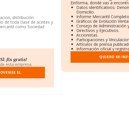
Einforma, donde vas a encontra
Datos identificativos: Deno
Domicilio.
Informe Mercantil Complet
cion, distribución
Gráficos de Evolución Venta
 de toda clase de aceites y
Consejo de Administración y
Mercantil como Sociedad
Directivos y Ejecutivos.
con código 1043. La empresa
Accionistas.
Participaciones y Vinculaci
Artículos de prensa publica
s a disposición de
Información oficial y regist
edia de sector.
QUIERO MI IN
cuentra en Calle Poeta Joan
l ¡Es gratis!
 de esta empresa.
 compañías, la facturación
NOVENSE SL
promedio de la facturación de
ros. En cuanto a la
tos de INFORMA aparecen 108
de euros. Para aportar
 de empleados de las empresas