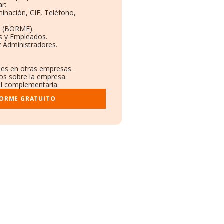
r:
minación, CIF, Teléfono,
o (BORME).
s y Empleados.
 Administradores.
ones en otras empresas.
dos sobre la empresa.
ral complementaria.
FORME GRATUITO