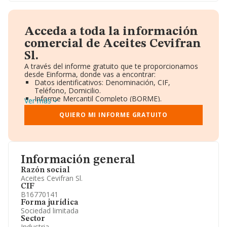
Acceda a toda la información
comercial de Aceites Cevifran
Sl.
A través del informe gratuito que te proporcionamos
desde Einforma, donde vas a encontrar:
Datos identificativos: Denominación, CIF,
Teléfono, Domicilio.
Informe Mercantil Completo (BORME).
Ver más
Gráficos de Evolución Ventas y Empleados.
Consejo de Administración y Administradores.
QUIERO MI INFORME GRATUITO
Directivos y Ejecutivos.
Accionistas.
Participaciones y Vinculaciones en otras empresas.
Artículos de prensa publicados sobre la empresa.
Información oficial y registral complementaria.
Información general
Razón social
Aceites Cevifran Sl.
CIF
B16770141
Forma jurídica
Sociedad limitada
Sector
Industria