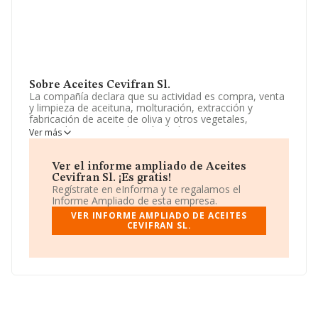
Sobre Aceites Cevifran Sl.
La compañía declara que su actividad es compra, venta
y limpieza de aceituna, molturación, extracción y
fabricación de aceite de oliva y otros vegetales,
envasado y comercialización de los mismos y sus
Ver más
derivados cnae 1043. compra- venta y alquiler de fincas
rústicas y urbanas, y su explotación. la sociedad podrá
desarrollar todas las activ. La empresa es una Sociedad
Ver el informe ampliado de Aceites
Limitada. Clasifica su actividad CNAE como 'Fabricación
Cevifran Sl. ¡Es gratis!
de aceite de oliva', código 1043. No realiza actividad de
Regístrate en eInforma y te regalamos el
importación y/o exportación.
Informe Ampliado de esta empresa.
VER INFORME AMPLIADO DE ACEITES
El número de empleados ha crecido un 100% y
CEVIFRAN SL.
atendiendo a los datos disponibles en INFORMA, el
número de empleados de la compañía ha estado por
debajo de la media de sector.
Dentro del ranking de empresas elaborado por
INFORMA, atendiendo a los niveles de facturación de la
empresa, se destaca que: en 2025 la empresa ha caído
24 puestos a nivel sectorial pasando a ocupar la