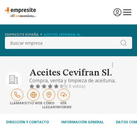
EMPRESITE ESPAÑA
ACEITES CEVIFRAN SL.
Buscar
Aceites Cevifran Sl.
Compra, venta y limpieza de aceituna,
molturación, extracción y fabricación de
0
/5
( 0 votos)
aceite de oliva y otros vegetales, envasado y
comercialización de los mismos y sus
derivados cnae 1043. compra- venta y
LLAMAR
SITIO WEB
CÓMO
VER
LLEGAR
INFORME
alquiler de fincas rústicas y urbanas, y su
explotación. la sociedad podrá desarrollar
todas las activ
DIRECCIÓN Y CONTACTO
INFORMACIÓN GENERAL
DATOS COM