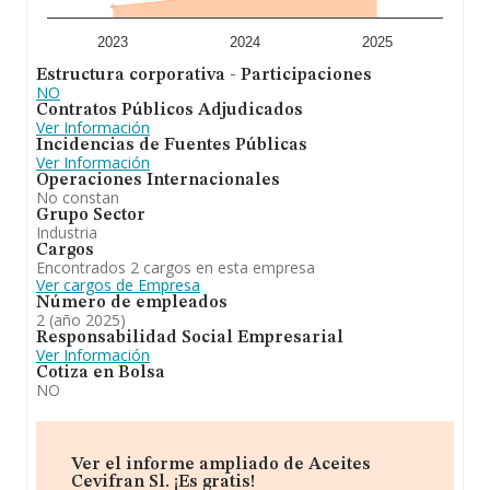
ventas han obtenido los 2.295 millones de euros. Por
último, con el fin de ampliar la información relativa al
ámbito de la empresa, los empleados de media son 5.
2023
2024
2025
La media de antigüedad desde la constitución es de 30
Estructura corporativa - Participaciones
años.
NO
Contratos Públicos Adjudicados
En conclusión,
Aceites Cevifran S.L
se dedica a
Ver Información
compra, venta y limpieza de aceituna, molturación,
Incidencias de Fuentes Públicas
extracción y fabricación de aceite de oliva y otros
Ver Información
vegetales, envasado y comercialización de los mismos y
Operaciones Internacionales
sus derivados cnae 1043. compra- venta y alquiler de
No constan
fincas rústicas y urbanas, y su explotación. la sociedad
Grupo Sector
podrá desarrollar todas las activ. Se ha posicionado más
Industria
abajo en el ranking de sectores frente al 2024, sin
Cargos
embargo, frente al 2024, en el ranking nacional, de
Encontrados 2 cargos en esta empresa
todas las empresas en España, la empresa ha
Ver cargos de Empresa
experimentado una mejora.
Número de empleados
2 (año 2025)
Responsabilidad Social Empresarial
Ver Información
Cotiza en Bolsa
NO
Ver el informe ampliado de Aceites
Cevifran Sl. ¡Es gratis!