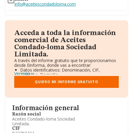
info@aceitescondadoloma.com
Acceda a toda la información
comercial de Aceites
Condado-loma Sociedad
Limitada.
A través del informe gratuito que te proporcionamos
desde Einforma, donde vas a encontrar:
Datos identificativos: Denominación, CIF,
Ver más
Teléfono, Domicilio.
Informe Mercantil Completo (BORME).
QUIERO MI INFORME GRATUITO
Gráficos de Evolución Ventas y Empleados.
Consejo de Administración y Administradores.
Directivos y Ejecutivos.
Accionistas.
Participaciones y Vinculaciones en otras empresas.
Información general
Artículos de prensa publicados sobre la empresa.
Información oficial y registral complementaria.
Razón social
Aceites Condado-loma Sociedad
Limitada.
CIF