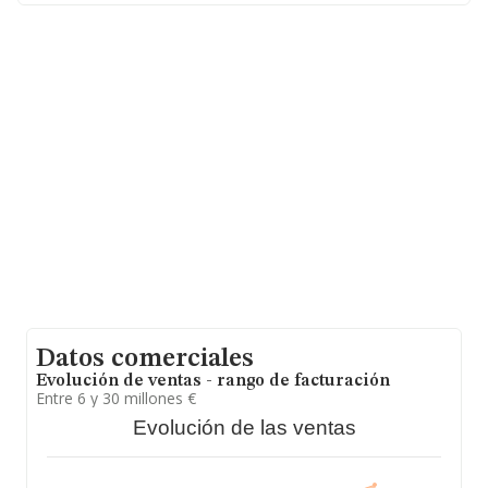
En relación con el sector y disponiendo de los datos de
hasta 3.404 empresas, la facturación en el ámbito
nacional alcanza los 15.117 millones de euros y el
promedio de la facturación de ventas entre todas las
compañías asciende a los 4 millones de euros. Respecto
a la información de la provincia (hablamos de Jaén), en
la base de datos INFORMA constan 225 empresas, con
ventas en el año 2024 de 690 millones de euros. Para
aportar ulterior información de interés en el ámbito
sectorial, la media de antigüedad desde la constitución
es de 19 años. La media de empleados es de 4.
Datos comerciales
Evolución de ventas - rango de facturación
Entre 6 y 30 millones €
Evolución de las ventas