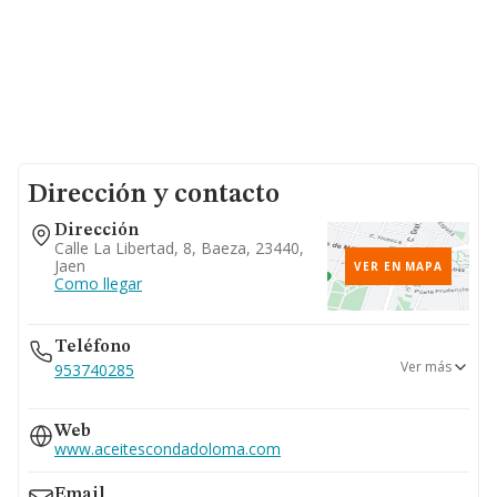
Dirección y contacto
Dirección
Calle La Libertad, 8, Baeza, 23440,
Jaen
VER EN MAPA
Como llegar
Teléfono
Ver más
953740285
677...
Web
Ver teléfono 677...
www.aceitescondadoloma.com
Email