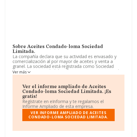
Sobre Aceites Condado-loma Sociedad
Limitada.
La compañía declara que su actividad es envasado y
comercialización al por mayor de aceites y venta a
granel. La sociedad está registrada como Sociedad
Limitada. La actividad de referencia CNAE corresponde
Ver más
a 'Comercio al por mayor de productos lácteos, huevos,
aceites y grasas comestibles', cuyo Código es 4633. La
compañía es exportadora.
Ver el informe ampliado de Aceites
Condado-loma Sociedad Limitada. ¡Es
Para más información es posible contactar a través del
gratis!
teléfono 953740285 y su correo es
Regístrate en eInforma y te regalamos el
info@aceitescondadoloma.com
. La web es
Informe Ampliado de esta empresa.
www.aceitescondadoloma.com
.
VER INFORME AMPLIADO DE ACEITES
CONDADO-LOMA SOCIEDAD LIMITADA.
La sociedad española
Aceites Condado-loma
Sociedad Limitada
, con NIF B23703424, está situada
en Calle La Libertad núm. 8, (23440), en el municipio de
Baeza, provincia de Jaén, Andalucía.