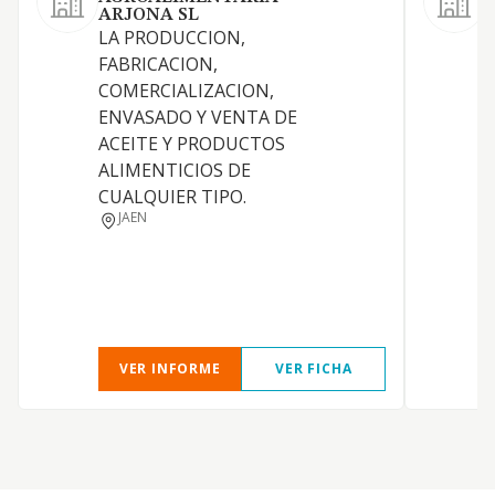
F
ARJONA SL
c
LA PRODUCCION,
o
FABRICACION,
COMERCIALIZACION,
ENVASADO Y VENTA DE
ACEITE Y PRODUCTOS
ALIMENTICIOS DE
CUALQUIER TIPO.
JAEN
VER INFORME
VER FICHA