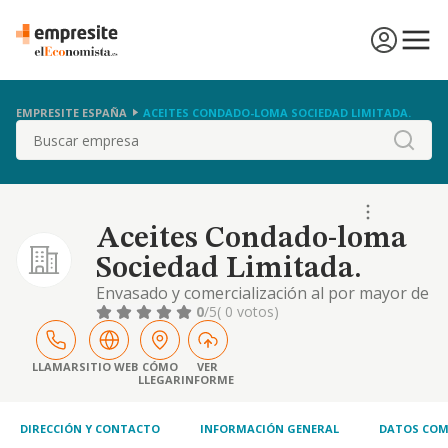
EMPRESITE ESPAÑA
ACEITES CONDADO-LOMA SOCIEDAD LIMITADA.
Buscar
Aceites Condado-loma
Sociedad Limitada.
Envasado y comercialización al por mayor de
aceites y venta a granel.
0
/5
( 0 votos)
LLAMAR
SITIO WEB
CÓMO
VER
LLEGAR
INFORME
DIRECCIÓN Y CONTACTO
INFORMACIÓN GENERAL
DATOS COM