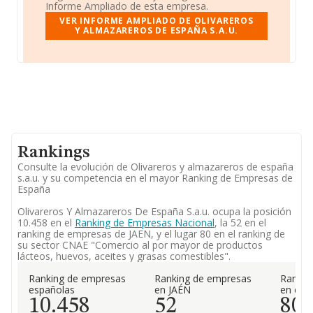
Informe Ampliado de esta empresa.
VER INFORME AMPLIADO DE OLIVAREROS
Y ALMAZAREROS DE ESPAÑA S.A.U.
Rankings
Consulte la evolución de Olivareros y almazareros de españa
s.a.u. y su competencia en el mayor Ranking de Empresas de
España
Olivareros Y Almazareros De España S.a.u. ocupa la posición
10.458 en el
Ranking de Empresas Nacional
, la 52 en el
ranking de empresas de JAEN, y el lugar 80 en el ranking de
su sector CNAE "Comercio al por mayor de productos
lácteos, huevos, aceites y grasas comestibles".
Ranking de empresas
Ranking de empresas
Rankin
españolas
en JAÉN
en el 
10.458
52
80