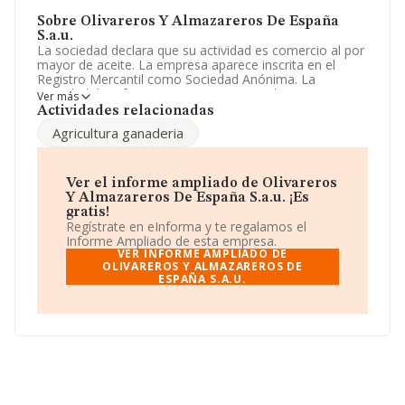
Sobre Olivareros Y Almazareros De España
S.a.u.
La sociedad declara que su actividad es comercio al por
mayor de aceite. La empresa aparece inscrita en el
Registro Mercantil como Sociedad Anónima. La
actividad de referencia CNAE corresponde a 'Comercio
Ver más
al por mayor de productos lácteos, huevos, aceites y
Actividades relacionadas
grasas comestibles', cuyo Código es 4633. La sociedad
Agricultura ganaderia
no tiene actividad en mercados exteriores.
La plantilla se ha mantenido igual y atendiendo a los
datos disponibles en INFORMA, ese número ha estado
Ver el informe ampliado de Olivareros
por encima de la media de sector.
Y Almazareros De España S.a.u. ¡Es
gratis!
Acerca de la información disponible en INFORMA sobre
Regístrate en eInforma y te regalamos el
los distintos rankings: la compañía ha mejorado en el
Informe Ampliado de esta empresa.
ranking sectorial escalando 66 puestos, pasando del
VER INFORME AMPLIADO DE
146 al 80. Éstas son algunas de las empresas que la
OLIVAREROS Y ALMAZAREROS DE
ESPAÑA S.A.U.
superan en el ranking de sectores:
Comercial Tabarca
Sociedad Limitada
y
Interfat S.A
; sin embargo, por
debajo de la compañía, están empresas como:
Casimiro Perez S.L
y
Oleomonterreal Sociedad
Limitada
. Se ha posicionado mejor en el ranking
nacional, ha subido 12.674 puestos, pasando del 23.132
al 10.458. Éstas son las compañías que la adelantan en
el ranking:
German Sancho y Compañia S.A
y
Laboratorios Cosmoral Sociedad Limitada
; adelanta