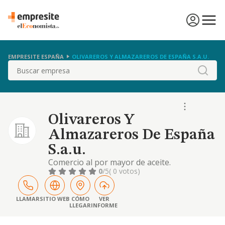
EMPRESITE ESPAÑA
OLIVAREROS Y ALMAZAREROS DE ESPAÑA S.A.U.
Buscar
Olivareros Y
Almazareros De España
S.a.u.
Comercio al por mayor de aceite.
0
/5
( 0 votos)
LLAMAR
SITIO WEB
CÓMO
VER
LLEGAR
INFORME