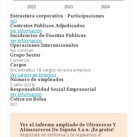
S.A.U
está especializada en comercio al por mayor de
aceite. Se ha posicionado mejor en el ranking de
2022
2023
2024
provincia frente al 2023.
Estructura corporativa - Participaciones
NO
Contratos Públicos Adjudicados
Ver Información
Incidencias de Fuentes Públicas
Ver Información
Operaciones Internacionales
No constan
Grupo Sector
Comercio
Cargos
Encontrados 18 cargos en esta empresa
Ver cargos de Empresa
Número de empleados
5 (año 2024)
Responsabilidad Social Empresarial
Ver Información
Cotiza en Bolsa
NO
Ver el informe ampliado de Olivareros Y
Almazareros De España S.a.u. ¡Es gratis!
Regístrate en eInforma y te regalamos el