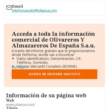
Email
telefonoaceite@oliaesa.com
Acceda a toda la información
comercial de Olivareros Y
Almazareros De España S.a.u.
A través del informe gratuito que te proporcionamos
desde Einforma, donde vas a encontrar:
Datos identificativos: Denominación, CIF,
Teléfono, Domicilio.
Informe Mercantil Completo (BORME).
Ver más
Gráficos de Evolución Ventas y Empleados.
Consejo de Administración y Administradores.
QUIERO MI INFORME GRATUITO
Directivos y Ejecutivos.
Accionistas.
Participaciones y Vinculaciones en otras empresas.
Artículos de prensa publicados sobre la empresa.
Informacion de su página web
Información oficial y registral complementaria.
Información de su página web
Web
www.oliaesa.com/
Titulo