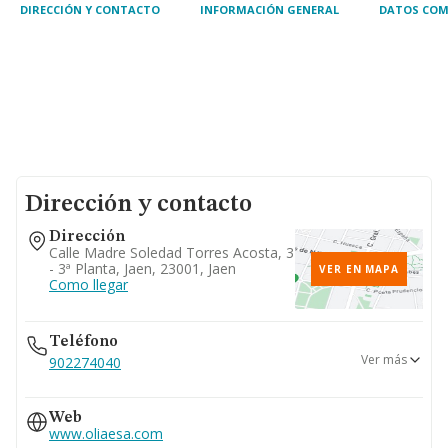
DIRECCIÓN Y CONTACTO
INFORMACIÓN GENERAL
DATOS COM
Dirección y contacto
Dirección
Calle Madre Soledad Torres Acosta, 3
- 3ª Planta, Jaen, 23001, Jaen
VER EN MAPA
Como llegar
Teléfono
Ver más
902274040
953244092
Web
www.oliaesa.com