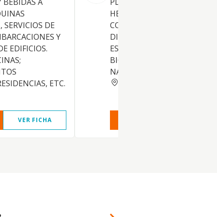
Y BEBIDAS A
PLANTA Y HIERBAS DE
QUINAS
HERBOLARIOS, PREPARADOS
 SERVICIOS DE
COSMETICOS NATURALES,
MBARCACIONES Y
DIETETICOS Y DE REGIMENE
E EDIFICIOS.
ESPECIALES, ALIMENTOS
CINAS;
BIOLOGICOS, MACROBIOTIC
NTOS
NATURALES, ETC.
BARCELONA
ESIDENCIAS, ETC.
VER FICHA
VER INFORME
VER FIC