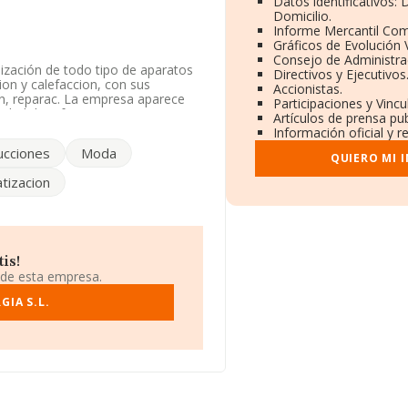
Datos identificativos:
Domicilio.
Informe Mercantil Co
Gráficos de Evolución
Consejo de Administra
ización de todo tipo de aparatos
Directivos y Ejecutivos
ion y calefaccion, con sus
Accionistas.
ón, reparac. La empresa aparece
Participaciones y Vinc
ividad de referencia CNAE
Artículos de prensa pu
iene actividad en mercados
Información oficial y r
ucciones
Moda
QUIERO MI 
o social establecido en Ronda
atizacion
.560 empresas, en el ámbito
os y se calcula un promedio de
formación adicional de interés,
ón es de 18 años.
is!
 de esta empresa.
GIA S.L.