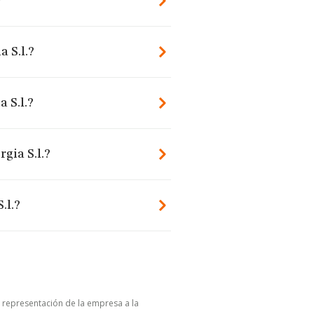
?
a S.l.?
 S.l.?
gia S.l.?
.l.?
u representación de la empresa a la