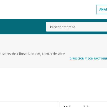
AÑA
Buscar
ratos de climatizacion, tanto de aire
 con sus complementos y accesorios, toda clase de
DIRECCIÓN Y CONTACTO
IN