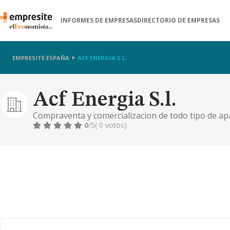
INFORMES DE EMPRESAS
DIRECTORIO DE EMPRESAS
EMPRESITE ESPAÑA
ACF ENERGIA S.L.
Acf Energia S.l.
Compraventa y comercializacion de todo tipo de apa
acondicionado como de refrigeracion y calefaccion,
0
/5
( 0 votos)
trabajos de instalacion, reparac