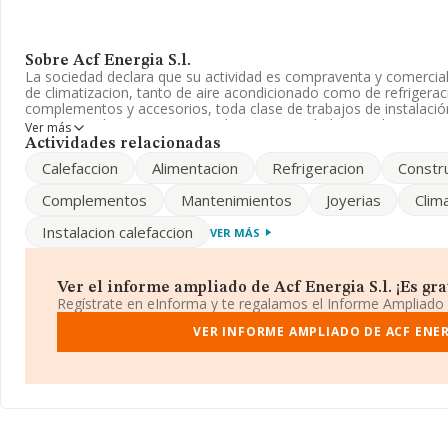
Sobre Acf Energia S.l.
La sociedad declara que su actividad es compraventa y comercial
de climatizacion, tanto de aire acondicionado como de refrigerac
complementos y accesorios, toda clase de trabajos de instalaci
inscrita en el Registro Mercantil como Sociedad Limitada. La act
Ver más
corresponde a '%cnae%', cuyo Código es 4712. La sociedad no t
Actividades relacionadas
exteriores.
Calefaccion
Alimentacion
Refrigeracion
Constr
La compañía
Acf Energia S.L
, NIF B60257540, tiene su domicili
Complementos
Mantenimientos
Joyerias
Clim
General Mitre núm. 136 Pr 2, (08006), Barcelona, Cataluña.
Instalacion calefaccion
VER MÁS
En relación con el sector y disponiendo de los datos de hasta 21
nacional la facturación alcanza la cifra de 6.711 millones de eur
facturación de 311 mil euros entre todas las compañías. Como in
los empleados de media son 2; la antigüedad desde la constituci
Ver el informe ampliado de Acf Energia S.l. ¡Es grat
Regístrate en eInforma y te regalamos el Informe Ampliado
VER INFORME AMPLIADO DE ACF ENER