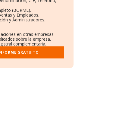
 Denominación, CIF, Teléfono,
mpleto (BORME).
 Ventas y Empleados.
ción y Administradores.
.
ulaciones en otras empresas.
blicados sobre la empresa.
egistral complementaria.
INFORME GRATUITO