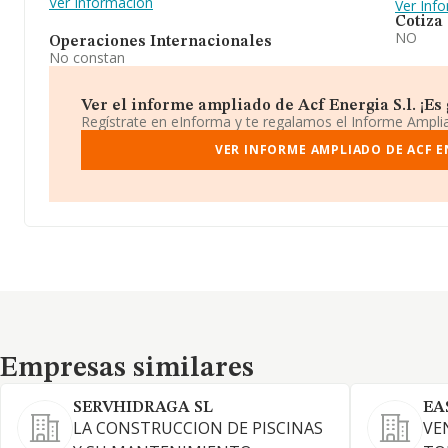
Ver Información
Ver Inf
Cotiza
NO
Operaciones Internacionales
No constan
Ver el informe ampliado de Acf Energia S.l. ¡Es 
Regístrate en eInforma y te regalamos el Informe Ampl
VER INFORME AMPLIADO DE ACF EN
Empresas similares
Empresas similares
SERVHIDRAGA SL
EA
LA CONSTRUCCION DE PISCINAS
VE