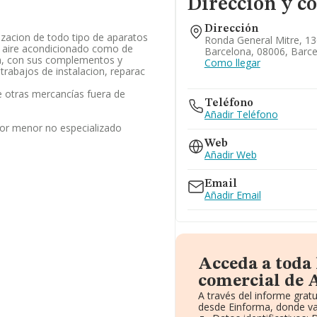
Dirección y c
Dirección
zacion de todo tipo de aparatos
Ronda General Mitre, 136
e aire acondicionado como de
Barcelona, 08006, Barc
on, con sus complementos y
Como llegar
trabajos de instalacion, reparac
 otras mercancías fuera de
Teléfono
Añadir Teléfono
por menor no especializado
Web
Añadir Web
Email
Añadir Email
Acceda a toda
comercial de A
A través del informe grat
desde Einforma, donde va