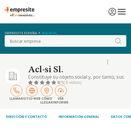
EMPRESITE ESPAÑA
ACL-SI SL.
Buscar
Acl-si Sl.
Constituye su objeto social y, por tanto, sus
actividades económicas: actividad principal:
0
/5
( 0 votos)
cnae 7010. actividades de las sedes centrales.
actividades secundarias: cnae 7020 otras
actividades de consultoría de gestión
LLAMAR
SITIO WEB
CÓMO
VER
LLEGAR
INFORME
empresarial; cnae 6820 alquiler de bienes
inmobiliarios por cuenta propia; cnae 681
DIRECCIÓN Y CONTACTO
INFORMACIÓN GENERAL
DATOS COM