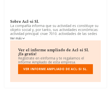
Sobre Acl-si Sl.
La compañía informa que su actividad es constituye su
objeto social y, por tanto, sus actividades económicas:
actividad principal: cnae 7010. actividades de las sedes
centrales. actividades secundarias: cnae 7020 otras
Ver más
actividades de consultoría de gestión empresarial; cnae
6820 alquiler de bienes inmobiliarios por cuenta propia;
cnae 681. La empresa está registrada como Sociedad
Ver el informe ampliado de Acl-si Sl.
Limitada. Su CNAE corresponde a 7010 con código
¡Es gratis!
'Actividades de las sedes centrales'. No realiza actividad
Regístrate en eInforma y te regalamos el
de importación y/o exportación.
Informe Ampliado de esta empresa.
La empresa española
VER INFORME AMPLIADO DE ACL-SI SL.
Acl-si S.L
, CIF B21894787, tiene
domicilio fiscal en Calle Manzanares núm. 79, (15960),
Ribeira, en A Coruña, Galicia.
Con los datos a disposición de INFORMA sobre 1.849
empresas pertenecientes al sector, en el ámbito
nacional la facturación alcanza la cifra de 11.341
millones de euros y el promedio de la facturación de
ventas entre todas las compañías asciende a los 6
millones de euros. Teniendo en cuenta la información
sobre A Coruña, en la base de datos INFORMA constan