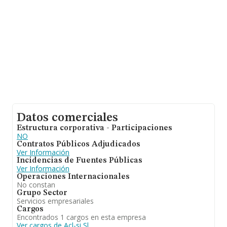
61 empresas, cuyas ventas han alcanzado los 2.484
millones de euros. Para aportar ulterior información de
interés en el ámbito sectorial, los empleados de media
son 9; la antigüedad desde la constitución es de 14
años.
Datos comerciales
Estructura corporativa - Participaciones
NO
Contratos Públicos Adjudicados
Ver Información
Incidencias de Fuentes Públicas
Ver Información
Operaciones Internacionales
No constan
Grupo Sector
Servicios empresariales
Cargos
Encontrados 1 cargos en esta empresa
Ver cargos de Acl-si Sl.