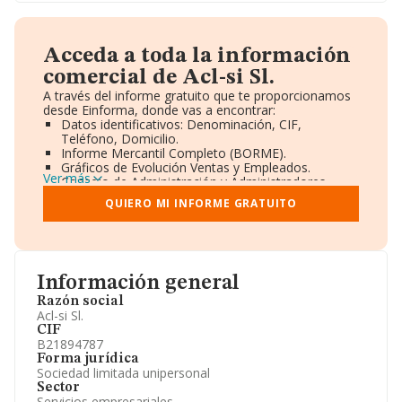
Acceda a toda la información
comercial de Acl-si Sl.
A través del informe gratuito que te proporcionamos
desde Einforma, donde vas a encontrar:
Datos identificativos: Denominación, CIF,
Teléfono, Domicilio.
Informe Mercantil Completo (BORME).
Gráficos de Evolución Ventas y Empleados.
Ver más
Consejo de Administración y Administradores.
Directivos y Ejecutivos.
QUIERO MI INFORME GRATUITO
Accionistas.
Participaciones y Vinculaciones en otras empresas.
Artículos de prensa publicados sobre la empresa.
Información oficial y registral complementaria.
Información general
Razón social
Acl-si Sl.
CIF
B21894787
Forma jurídica
Sociedad limitada unipersonal
Sector
Servicios empresariales