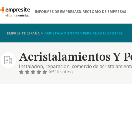
INFORMES DE EMPRESAS
DIRECTORIO DE EMPRESAS
EMPRESITE ESPAÑA
ACRISTALAMIENTOS Y PERSIANAS EL BAUTI SL
Acristalamientos Y Pe
Instalacion, reparacion, comercio de acristalamient
marcos, tarimas parquet, mosaico, etc, cualquier ma
0
/5
( 0 votos)
aislamientos. impermeabilizacion e