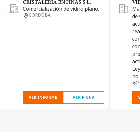
CRISTALERIA ENCINAS S.L.
VI
Comercialización de vidrio plano.
Man
CORDOBA
de 
act
rea
cor
con
pre
act
Ley
no
VER INFORME
VER FICHA