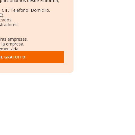
proporcionamos desde Einforma,
 CIF, Teléfono, Domicilio.
).
leados.
stradores.
otras empresas.
e la empresa.
lementaria.
ME GRATUITO