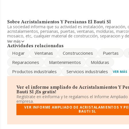
Sobre Acristalamientos Y Persianas El Bauti Sl
La sociedad informa que su actividad es instalación, reparación,
acristalamientos, persianas, puertas, ventanas, molduras, marco
mosaico, etc, cualquier material de construcción, separacion y de
impermeabilizacion e. La empresa es una Sociedad Limitada. Tie
Ver más
'Fabricación de vidrio plano'. La compañía es importadora.
Actividades relacionadas
Hogar
Ventanas
Construcciones
Puertas
Su correo es
info@acristalamientoselbauti.com
.
Reparaciones
Mantenimientos
Molduras
La empresa española
Acristalamientos y Persianas El Bauti 
tiene domicilio fiscal en Calle Antonio De La Barrera núm. 22, (14
Productos industriales
Servicios industriales
VER MÁS
de Priego De Cordoba, Córdoba, Andalucía.
Con los datos a disposición de INFORMA sobre 151 empresas per
sector, a nivel nacional la facturación asciende a 855 millones de
Ver el informe ampliado de Acristalamientos Y Pe
un promedio de facturación de 5 millones de euros entre todas l
Bauti Sl ¡Es gratis!
Respecto a la información de la provincia (hablamos de Córdoba)
Regístrate en eInforma y te regalamos el Informe Ampliado
datos de INFORMA aparecen 6 empresas, con ventas en el año 2
empresa.
de euros. Finalmente, para completar los datos de sector, en 201
VER INFORME AMPLIADO DE ACRISTALAMIENTOS Y PE
alcanza los 22 años desde la constitución. La media de emplead
BAUTI SL
es de 18.