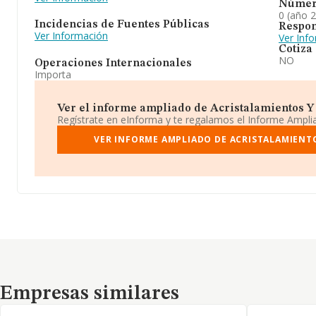
Númer
0 (año 
Incidencias de Fuentes Públicas
Respon
Ver Información
Ver Inf
Cotiza
NO
Operaciones Internacionales
Importa
Ver el informe ampliado de Acristalamientos Y P
Regístrate en eInforma y te regalamos el Informe Ampl
VER INFORME AMPLIADO DE ACRISTALAMIENTOS
Empresas similares
Empresas similares