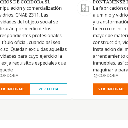
DRIOS DE CORDOBA SL.
PONTANENSE D
ipulación y comercialización
La fabricación d
vidrios. CNAE 2311. Las
aluminio y vidri
ividades del objeto social se
y transformación
lizarán por medio de los
hueco o técnico.
respondientes profesionales
mayor de materi
 título oficial, cuando así sea
construcción, vid
ciso. Quedan excluidas aquellas
instalación del 
ividades para cuyo ejercicio la
arrendamiento 
 exija requisitos especiales que
inmuebles, así 
 quede
maquinaria para 
CORDOBA
CORDOBA
VER INFORME
VER FICHA
VER INFORME