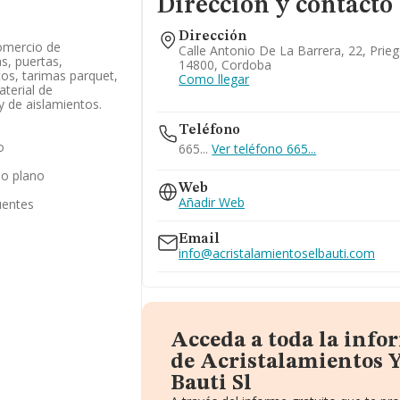
Dirección y contacto
Dirección
comercio de
Calle Antonio De La Barrera, 22, Pri
s, puertas,
14800, Cordoba
os, tarimas parquet,
Como llegar
aterial de
y de aislamientos.
Teléfono
o
665...
Ver teléfono 665...
io plano
Web
Añadir Web
uentes
Email
info@acristalamientoselbauti.com
Acceda a toda la inf
de Acristalamientos Y
Bauti Sl