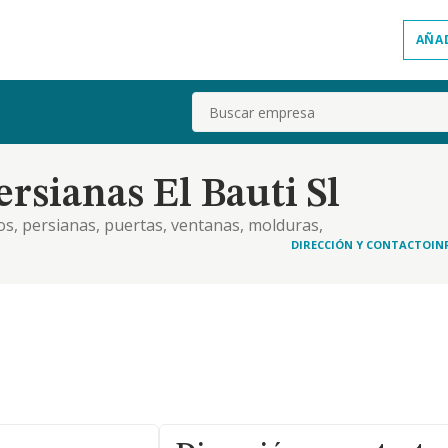
AÑA
Buscar
rsianas El Bauti Sl
os, persianas, puertas, ventanas, molduras,
terial de construccion, separacion y de
DIRECCIÓN Y CONTACTO
IN