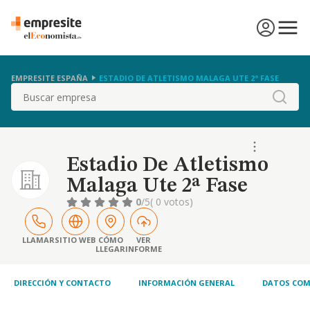
EMPRESITE ESPAÑA
ESTADIO DE ATLETISMO MALAGA UTE 2ª FASE
Buscar
Estadio De Atletismo
Malaga Ute 2ª Fase
0
/5
( 0 votos)
LLAMAR
SITIO WEB
CÓMO
VER
LLEGAR
INFORME
DIRECCIÓN Y CONTACTO
INFORMACIÓN GENERAL
DATOS COM