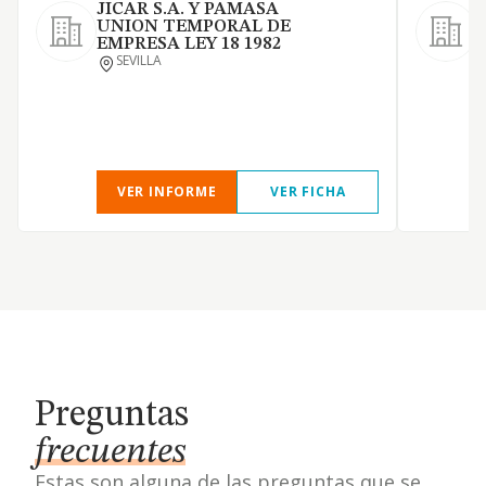
JICAR S.A. Y PAMASA
UNION TEMPORAL DE
S
EMPRESA LEY 18 1982
O
SEVILLA
c
VER INFORME
VER FICHA
Preguntas
frecuentes
Estas son alguna de las preguntas que se