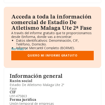
Acceda a toda la información
comercial de Estadio De
Atletismo Malaga Ute 2ª Fase
A través del informe gratuito que te proporcionamos
desde Einforma, donde vas a encontrar:
Datos identificativos: Denominación, CIF,
Teléfono, Domicilio.
Informe Mercantil Completo (BORME).
Ver más
Gráficos de Evolución Ventas y Empleados.
Consejo de Administración y Administradores.
QUIERO MI INFORME GRATUITO
Directivos y Ejecutivos.
Accionistas.
Participaciones y Vinculaciones en otras empresas.
Artículos de prensa publicados sobre la empresa.
Información oficial y registral complementaria.
Información general
Razón social
Estadio De Atletismo Malaga Ute 2ª
Fase
CIF
U91475863
Forma jurídica
Unión temporal de empresas