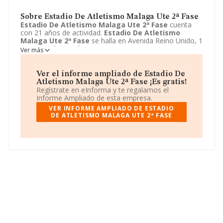
Sobre Estadio De Atletismo Malaga Ute 2ª Fase
Estadio De Atletismo Malaga Ute 2ª Fase
cuenta
con 21 años de actividad.
Estadio De Atletismo
Malaga Ute 2ª Fase
se halla en Avenida Reino Unido, 1
- 1 D, Sevilla, Sevilla. La empresa enmarca su principal
Ver más
actividad CNAE como 9499 - Otras actividades
asociativas n.c.o.p..
Estadio De Atletismo Malaga
Ute 2ª Fase
toma la forma jurídica de Unión temporal
Ver el informe ampliado de Estadio De
de empresas.
Atletismo Malaga Ute 2ª Fase ¡Es gratis!
Regístrate en eInforma y te regalamos el
Informe Ampliado de esta empresa.
VER INFORME AMPLIADO DE ESTADIO
DE ATLETISMO MALAGA UTE 2ª FASE