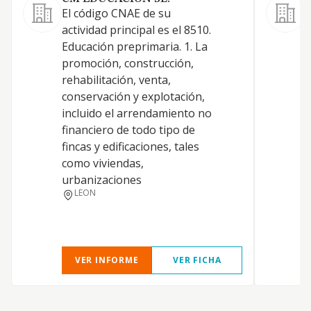
El código CNAE de su
C
actividad principal es el 8510.
c
Educación preprimaria. 1. La
p
promoción, construcción,
f
rehabilitación, venta,
d
conservación y explotación,
v
incluido el arrendamiento no
financiero de todo tipo de
fincas y edificaciones, tales
como viviendas,
urbanizaciones
LEON
VER INFORME
VER FICHA