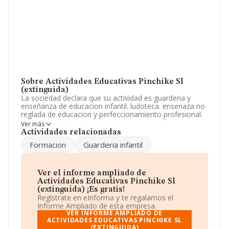
Sobre Actividades Educativas Pinchike Sl
(extinguida)
La sociedad declara que su actividad es guarderia y
enseñanza de educacion infantil. ludoteca. ensenaza no
reglada de educacion y perfeccionamiento profesional.
otras actividades de ensenaza, corte y confeccion,
Ver más
informática, mecanografia, idiomas, preparación. La
Actividades relacionadas
empresa está registrada como Sociedad Limitada. La
Formacion
Guarderia infantil
actividad de referencia CNAE corresponde a 'Educación
preprimaria', cuyo Código es 8510. La compañía no
tiene actividad en mercados exteriores.
Ver el informe ampliado de
No ha habido variación en cuanto al número de
Actividades Educativas Pinchike Sl
empleados con respecto al 2017 y teniendo en cuenta
(extinguida) ¡Es gratis!
la información a disposición de INFORMA, ha contado
Regístrate en eInforma y te regalamos el
con un número de empleados inferior a la media de
Informe Ampliado de esta empresa.
sector.
VER INFORME AMPLIADO DE
ACTIVIDADES EDUCATIVAS PINCHIKE SL
(EXTINGUIDA)
La sociedad
Actividades Educativas Pinchike S.L