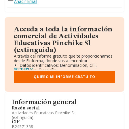
Añadir Email
Acceda a toda la información
comercial de Actividades
Educativas Pinchike Sl
(extinguida)
A través del informe gratuito que te proporcionamos
desde Einforma, donde vas a encontrar:
Datos identificativos: Denominación, CIF,
Ver más
Teléfono, Domicilio.
Informe Mercantil Completo (BORME).
QUIERO MI INFORME GRATUITO
Gráficos de Evolución Ventas y Empleados.
Consejo de Administración y Administradores.
Directivos y Ejecutivos.
Accionistas.
Participaciones y Vinculaciones en otras empresas.
Información general
Artículos de prensa publicados sobre la empresa.
Información oficial y registral complementaria.
Razón social
Actividades Educativas Pinchike Sl
(extinguida)
CIF
B24571358