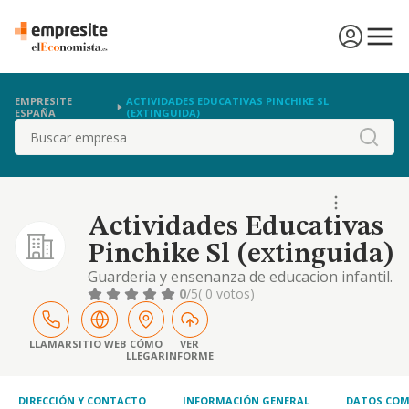
EMPRESITE
ACTIVIDADES EDUCATIVAS PINCHIKE SL
ESPAÑA
(EXTINGUIDA)
Buscar
Actividades Educativas
Pinchike Sl (extinguida)
Guarderia y ensenanza de educacion infantil.
ludoteca. ensenaza no reglada de educacion
0
/5
( 0 votos)
y perfeccionamiento profesional. otras
actividades de ensenaza, corte y confeccion,
informatica, mecanografia, idiomas,
LLAMAR
SITIO WEB
CÓMO
VER
LLEGAR
INFORME
preparacion
DIRECCIÓN Y CONTACTO
INFORMACIÓN GENERAL
DATOS COM