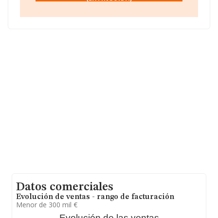
(extinguida)
, B24571358, se encuentra en Calle San
Genadio (ponferrada) núm. 3 Bj, (24401), Ponferrada,
en León, Castilla-león.
Con los datos a disposición de INFORMA sobre 3.466
empresas pertenecientes al sector, en el ámbito
nacional la facturación alcanza la cifra de 605 millones
de euros y se estima que el promedio de la facturación
entre todas las empresas es de 174 mil euros. Respecto
a la información de la provincia (hablamos de León), en
la base de datos de INFORMA aparecen 13 empresas,
con ventas en el año 2018 de 1 millón de euros. Con el
fin de ampliar la información relativa a las compañías, la
media de empleados es de 6; la antigüedad alcanza los
17 años desde la constitución.
Datos comerciales
Evolución de ventas - rango de facturación
Menor de 300 mil €
Evolución de las ventas