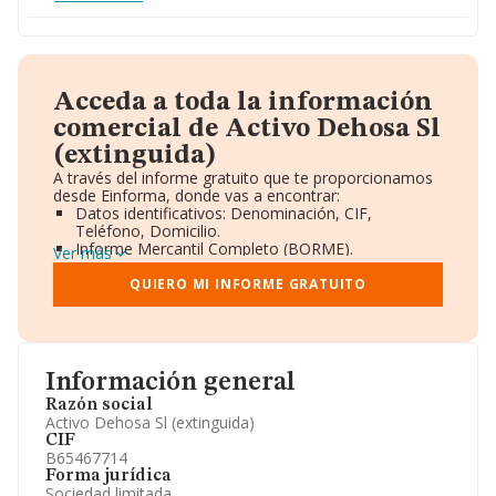
Acceda a toda la información
comercial de Activo Dehosa Sl
(extinguida)
A través del informe gratuito que te proporcionamos
desde Einforma, donde vas a encontrar:
Datos identificativos: Denominación, CIF,
Teléfono, Domicilio.
Informe Mercantil Completo (BORME).
Ver más
Gráficos de Evolución Ventas y Empleados.
Consejo de Administración y Administradores.
QUIERO MI INFORME GRATUITO
Directivos y Ejecutivos.
Accionistas.
Participaciones y Vinculaciones en otras empresas.
Artículos de prensa publicados sobre la empresa.
Información oficial y registral complementaria.
Información general
Razón social
Activo Dehosa Sl (extinguida)
CIF
B65467714
Forma jurídica
Sociedad limitada