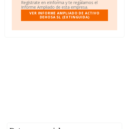
información adicional de interés, la antigüedad alcanza
Regístrate en eInforma y te regalamos el
los 17 años desde la constitución. La media de
Informe Ampliado de esta empresa.
empleados es de 4.
VER INFORME AMPLIADO DE ACTIVO
DEHOSA SL (EXTINGUIDA)