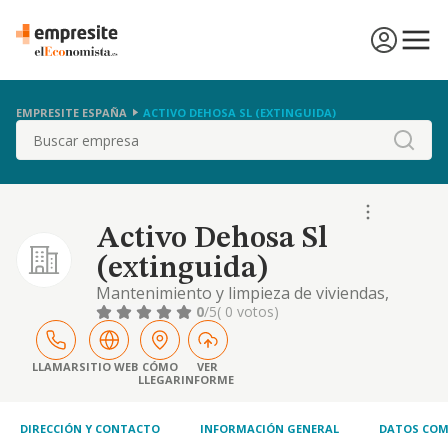
EMPRESITE ESPAÑA
ACTIVO DEHOSA SL (EXTINGUIDA)
Buscar
Activo Dehosa Sl
(extinguida)
Mantenimiento y limpieza de viviendas,
jardines y anexos, locales comerciales y
0
/5
( 0 votos)
otros bienes inmuebles, asi como bienes
muebles. prestacion de servicios
consistentes en almacenamiento, transporte
LLAMAR
SITIO WEB
CÓMO
VER
LLEGAR
INFORME
de mercancias, etc
DIRECCIÓN Y CONTACTO
INFORMACIÓN GENERAL
DATOS COM