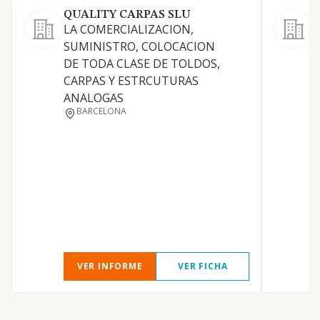
QUALITY CARPAS SLU
LA COMERCIALIZACION,
R
SUMINISTRO, COLOCACION
D
DE TODA CLASE DE TOLDOS,
D
CARPAS Y ESTRCUTURAS
ANALOGAS
BARCELONA
C
R
H
VER INFORME
VER FICHA