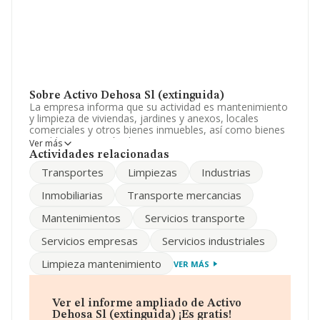
Sobre Activo Dehosa Sl (extinguida)
La empresa informa que su actividad es mantenimiento
y limpieza de viviendas, jardines y anexos, locales
comerciales y otros bienes inmuebles, así como bienes
muebles. prestación de servicios consistentes en
Ver más
almacenamiento, transporte de mercancías, etc. La
Actividades relacionadas
empresa está registrada como Sociedad Limitada. Tiene
Transportes
Limpiezas
Industrias
CNAE: 9699 - '%cnae%'. La compañía no tiene actividad
en mercados exteriores.
Inmobiliarias
Transporte mercancias
La empresa
Activo Dehosa S.L (extinguida)
, con
Mantenimientos
Servicios transporte
número de identificación fiscal B65467714, tiene
domicilio fiscal en Avenida Paral·lel núm. 93 Ent Pta 2,
Servicios empresas
Servicios industriales
(08004), Barcelona, Cataluña.
Limpieza mantenimiento
VER MÁS
En relación con el sector y disponiendo de los datos de
hasta 9.722 empresas, en el ámbito nacional la
facturación alcanza la cifra de 2.560 millones de euros y
el promedio de la facturación de ventas entre todas las
Ver el informe ampliado de Activo
compañías asciende a los 263 mil euros. Como
Dehosa Sl (extinguida) ¡Es gratis!