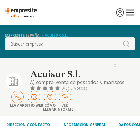
EMPRESITE ESPAÑA
ACUISUR S.L.
Buscar
Acuisur S.l.
A) compra-venta de pescados y mariscos
frescos y congelados de todas clases; su
0
/5
( 0 votos)
comercializacion, exportacion e
importacion.- b) elaborado, salado y
conserva de todo tipo de pescados y
LLAMAR
SITIO WEB
CÓMO
VER
LLEGAR
INFORME
mariscos por cualquier procedimient
DIRECCIÓN Y CONTACTO
INFORMACIÓN GENERAL
DATOS COM