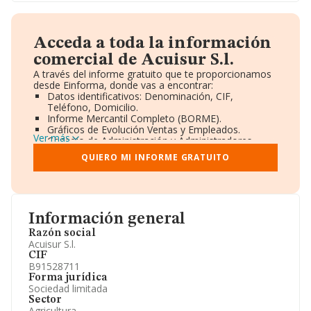
Acceda a toda la información
comercial de Acuisur S.l.
A través del informe gratuito que te proporcionamos
desde Einforma, donde vas a encontrar:
Datos identificativos: Denominación, CIF,
Teléfono, Domicilio.
Informe Mercantil Completo (BORME).
Gráficos de Evolución Ventas y Empleados.
Ver más
Consejo de Administración y Administradores.
Directivos y Ejecutivos.
QUIERO MI INFORME GRATUITO
Accionistas.
Participaciones y Vinculaciones en otras empresas.
Artículos de prensa publicados sobre la empresa.
Información oficial y registral complementaria.
Información general
Razón social
Acuisur S.l.
CIF
B91528711
Forma jurídica
Sociedad limitada
Sector
Agricultura