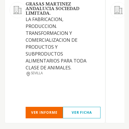
GRASAS MARTINEZ
ANDALUCIA SOCIEDAD
L
LIMITADA.
P
LA FABRICACION,
p
PRODUCCION.
m
TRANSFORMACION Y
a
COMERCIALIZACION DE
PRODUCTOS Y
SUBPRODUCTOS
ALIMENTARIOS PARA TODA
CLASE DE ANIMALES.
SEVILLA
VER INFORME
VER FICHA