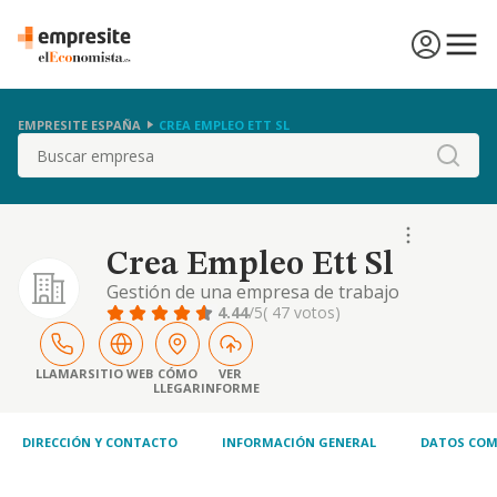
EMPRESITE ESPAÑA
CREA EMPLEO ETT SL
Buscar
Crea Empleo Ett Sl
Gestión de una empresa de trabajo
temporal
4.44
/5
( 47 votos)
LLAMAR
SITIO WEB
CÓMO
VER
LLEGAR
INFORME
DIRECCIÓN Y CONTACTO
INFORMACIÓN GENERAL
DATOS COM