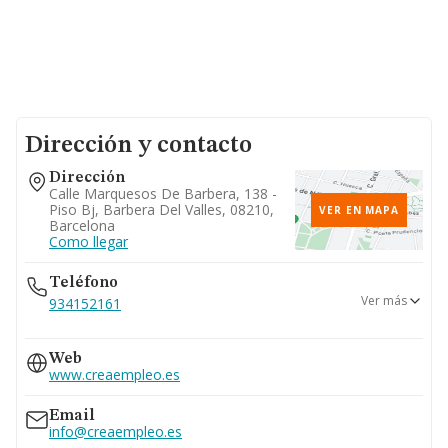
Dirección y contacto
Dirección
Calle Marquesos De Barbera, 138 -
Piso Bj, Barbera Del Valles, 08210,
VER EN MAPA
Barcelona
Como llegar
Teléfono
Ver más
934152161
937188331
Web
www.creaempleo.es
Email
info@creaempleo.es