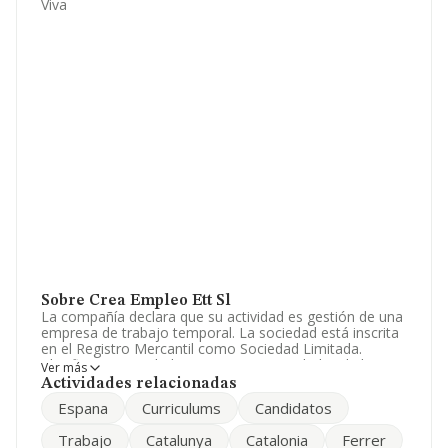
Viva
Sobre Crea Empleo Ett Sl
La compañía declara que su actividad es gestión de una
empresa de trabajo temporal. La sociedad está inscrita
en el Registro Mercantil como Sociedad Limitada.
Clasifica su actividad CNAE como 'Actividades de las
Ver más
agencias de colocación', código 7810. La empresa no
Actividades relacionadas
tiene actividad en mercados exteriores.
Espana
Curriculums
Candidatos
Dentro del ranking de empresas elaborado por
Trabajo
Catalunya
Catalonia
Ferrer
INFORMA, atendiendo a los niveles de facturación de la