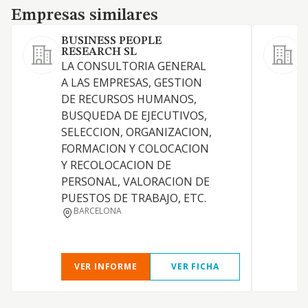
Empresas similares
Empresas similares
BUSINESS PEOPLE
RESEARCH SL
C
LA CONSULTORIA GENERAL
A LAS EMPRESAS, GESTION
DE RECURSOS HUMANOS,
BUSQUEDA DE EJECUTIVOS,
SELECCION, ORGANIZACION,
E
FORMACION Y COLOCACION
L
Y RECOLOCACION DE
PERSONAL, VALORACION DE
PUESTOS DE TRABAJO, ETC.
L
BARCELONA
S
L
VER INFORME
VER FICHA