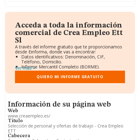
Acceda a toda la información
comercial de Crea Empleo Ett
Sl
A través del informe gratuito que te proporcionamos
desde Einforma, donde vas a encontrar:
Datos identificativos: Denominación, CIF,
Teléfono, Domicilio.
Informe Mercantil Completo (BORME).
Ver más
Gráficos de Evolución Ventas y Empleados.
Consejo de Administración y Administradores.
QUIERO MI INFORME GRATUITO
Directivos y Ejecutivos.
Accionistas.
Participaciones y Vinculaciones en otras empresas.
Artículos de prensa publicados sobre la empresa.
Informacion de su página web
Información oficial y registral complementaria.
Información de su página web
Web
www.creaempleo.es/
Titulo
Selección de personal y ofertas de trabajo - Crea Empleo
ETT
Cabecera