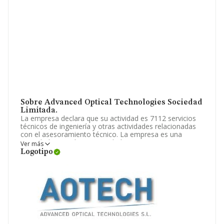
Sobre Advanced Optical Technologies Sociedad
Limitada.
La empresa declara que su actividad es 7112 servicios
técnicos de ingeniería y otras actividades relacionadas
con el asesoramiento técnico. La empresa es una
Sociedad Limitada. Su actividad CNAE es '%cnae%' con
Ver más
código 6421. La compañía no tiene actividad en
Logotipo
mercados exteriores.
Ha contado con el mismo número de profesionales y
teniendo en cuenta la información disponible en
INFORMA, ha dispuesto de un número de empleados
por encima de la media de sector.
Su correo es
sales@hodeicloud.es
. Para saber más
puedes acceder a su página web en este enlace