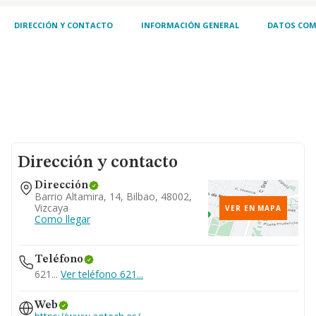
DIRECCIÓN Y CONTACTO
INFORMACIÓN GENERAL
DATOS COM
Dirección y contacto
Dirección
Barrio Altamira, 14, Bilbao, 48002,
Vizcaya
VER EN MAPA
Como llegar
Teléfono
621...
Ver teléfono 621...
Web