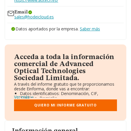
https://www.aotech.es/
Email
sales@hodeicloud.es
Datos aportados por la empresa.
Saber más
Acceda a toda la información
comercial de Advanced
Optical Technologies
Sociedad Limitada.
A través del informe gratuito que te proporcionamos
desde Einforma, donde vas a encontrar:
Datos identificativos: Denominación, CIF,
Ver más
Teléfono, Domicilio.
Informe Mercantil Completo (BORME).
QUIERO MI INFORME GRATUITO
Gráficos de Evolución Ventas y Empleados.
Consejo de Administración y Administradores.
Directivos y Ejecutivos.
Accionistas.
Participaciones y Vinculaciones en otras empresas.
Artículos de prensa publicados sobre la empresa.