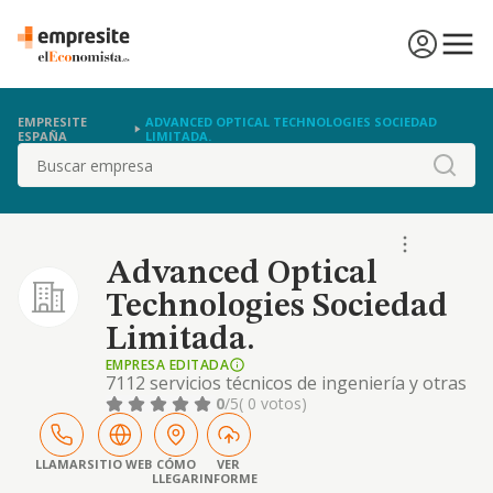
EMPRESITE
ADVANCED OPTICAL TECHNOLOGIES SOCIEDAD
ESPAÑA
LIMITADA.
Buscar
Advanced Optical
Technologies Sociedad
Limitada.
EMPRESA EDITADA
7112 servicios técnicos de ingeniería y otras
actividades relacionadas con el
0
/5
( 0 votos)
asesoramiento técnico
LLAMAR
SITIO WEB
CÓMO
VER
LLEGAR
INFORME