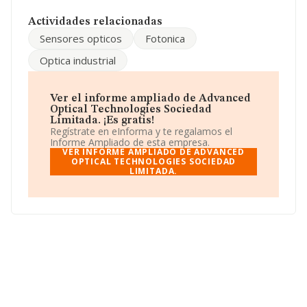
www.aotech.es
.
Actividades relacionadas
La sociedad española
Advanced Optical
Sensores opticos
Fotonica
Technologies Sociedad Limitada
, con NIF
B95949673, tiene domicilio fiscal en Barrio Altamira
Optica industrial
núm. 14 Piso 5 D, (48002), en el municipio de Bilbao, en
Vizcaya, País Vasco.
En relación con el sector y disponiendo de los datos de
Ver el informe ampliado de Advanced
hasta 46.098 empresas, a nivel nacional la facturación
Optical Technologies Sociedad
asciende a 72.413 millones de euros y la media entre
Limitada. ¡Es gratis!
todas las compañías es de 1 millón de euros de ventas
Regístrate en eInforma y te regalamos el
en 2024. En relación con la información de la provincia
Informe Ampliado de esta empresa.
de Vizcaya, en la base de datos de INFORMA aparecen
VER INFORME AMPLIADO DE ADVANCED
1288 empresas, cuyas ventas en 2024 han alcanzado
OPTICAL TECHNOLOGIES SOCIEDAD
LIMITADA.
los 15.451 millones de euros. Como información
adicional de interés, la media de empleados de las
empresas es de 2. La media de antigüedad desde la
constitución es de 8 años.