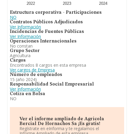
Para concluir,
Agrícola Bercial de Hornachos S.A
se
2022
2023
2024
dedica a agricultura. En cuanto a la posición en el
Estructura corporativa - Participaciones
ranking de sectores, la empresa ha ganado posiciones.
NO
Se ha posicionado mejor en el ranking nacional (de
Contratos Públicos Adjudicados
todas las empresas presentes en el territorio) frente al
Ver Información
2023.
Incidencias de Fuentes Públicas
Ver Información
Operaciones Internacionales
No constan
Grupo Sector
Agricultura
Cargos
Encontrados 8 cargos en esta empresa
Ver cargos de Empresa
Número de empleados
15 (año 2024)
Responsabilidad Social Empresarial
Ver Información
Cotiza en Bolsa
NO
Ver el informe ampliado de Agricola
Bercial De Hornachos Sa ¡Es gratis!
Regístrate en eInforma y te regalamos el
Informe Ampliado de esta empresa.