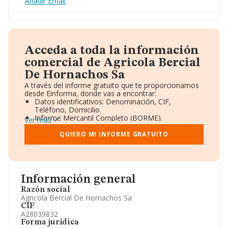
Añadir Email
Acceda a toda la información
comercial de Agricola Bercial
De Hornachos Sa
A través del informe gratuito que te proporcionamos
desde Einforma, donde vas a encontrar:
Datos identificativos: Denominación, CIF,
Teléfono, Domicilio.
Informe Mercantil Completo (BORME).
Ver más
Gráficos de Evolución Ventas y Empleados.
Consejo de Administración y Administradores.
QUIERO MI INFORME GRATUITO
Directivos y Ejecutivos.
Accionistas.
Participaciones y Vinculaciones en otras empresas.
Artículos de prensa publicados sobre la empresa.
Información oficial y registral complementaria.
Información general
Razón social
Agricola Bercial De Hornachos Sa
CIF
A28039832
Forma jurídica