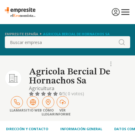
EMPRESITE ESPAÑA
AGRICOLA BERCIAL DE HORNACHOS SA
Buscar
Agricola Bercial De
Hornachos Sa
Agricultura
0
/5
( 0 votos)
LLAMAR
SITIO WEB
CÓMO
VER
LLEGAR
INFORME
DIRECCIÓN Y CONTACTO
INFORMACIÓN GENERAL
DATOS COM