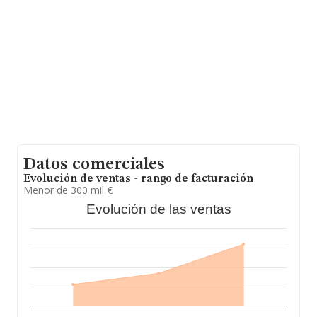
Por último, con el fin de ampliar la información relativa
al ámbito de la empresa, la antigüedad desde la
constitución es de 21 años. Los empleados de media
son 2.
Datos comerciales
Evolución de ventas - rango de facturación
Menor de 300 mil €
Evolución de las ventas