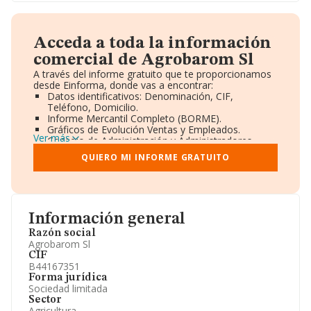
Acceda a toda la información
comercial de Agrobarom Sl
A través del informe gratuito que te proporcionamos
desde Einforma, donde vas a encontrar:
Datos identificativos: Denominación, CIF,
Teléfono, Domicilio.
Informe Mercantil Completo (BORME).
Gráficos de Evolución Ventas y Empleados.
Ver más
Consejo de Administración y Administradores.
Directivos y Ejecutivos.
QUIERO MI INFORME GRATUITO
Accionistas.
Participaciones y Vinculaciones en otras empresas.
Artículos de prensa publicados sobre la empresa.
Información oficial y registral complementaria.
Información general
Razón social
Agrobarom Sl
CIF
B44167351
Forma jurídica
Sociedad limitada
Sector
Agricultura