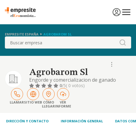
EMPRESITE ESPAÑA
AGROBAROM SL
Buscar
Agrobarom Sl
Engorde y comercializacion de ganado
vacuno.
0
/5
( 0 votos)
LLAMAR
SITIO WEB
CÓMO
VER
LLEGAR
INFORME
DIRECCIÓN Y CONTACTO
INFORMACIÓN GENERAL
DATOS COM