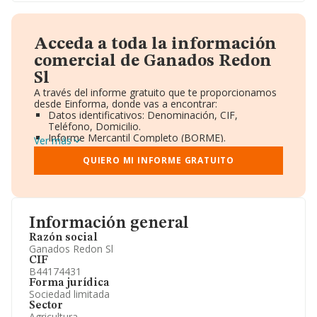
Acceda a toda la información
comercial de Ganados Redon
Sl
A través del informe gratuito que te proporcionamos
desde Einforma, donde vas a encontrar:
Datos identificativos: Denominación, CIF,
Teléfono, Domicilio.
Informe Mercantil Completo (BORME).
Ver más
Gráficos de Evolución Ventas y Empleados.
Consejo de Administración y Administradores.
QUIERO MI INFORME GRATUITO
Directivos y Ejecutivos.
Accionistas.
Participaciones y Vinculaciones en otras empresas.
Artículos de prensa publicados sobre la empresa.
Información oficial y registral complementaria.
Información general
Razón social
Ganados Redon Sl
CIF
B44174431
Forma jurídica
Sociedad limitada
Sector
Agricultura