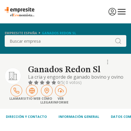
EMPRESITE ESPAÑA
GANADOS REDON SL
Buscar
Ganados Redon Sl
La cria y engorde de ganado bovino y ovino
para su venta.
0
/5
( 0 votos)
LLAMAR
SITIO WEB
CÓMO
VER
LLEGAR
INFORME
DIRECCIÓN Y CONTACTO
INFORMACIÓN GENERAL
DATOS COM