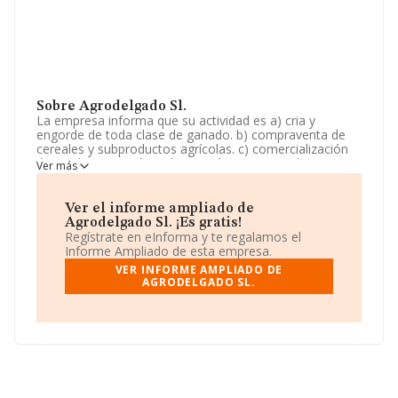
Sobre Agrodelgado Sl.
La empresa informa que su actividad es a) cria y
engorde de toda clase de ganado. b) compraventa de
cereales y subproductos agrícolas. c) comercialización
de productos y subproductos cárnicos, ganaderos y
Ver más
zoosanitarios. d) diseños y estructuras relacionados con
ganaderías alternativas. La sociedad está registrada
como Sociedad Limitada. Tiene CNAE: 0111 - 'Cultivo de
Ver el informe ampliado de
cereales (excepto arroz), leguminosas y semillas
Agrodelgado Sl. ¡Es gratis!
oleaginosas'. No realiza actividad de importación y/o
Regístrate en eInforma y te regalamos el
exportación.
Informe Ampliado de esta empresa.
VER INFORME AMPLIADO DE
La sociedad española
Agrodelgado S.L
, NIF
AGRODELGADO SL.
B37514106, se encuentra en Calle Pedro Velasco núm.
16, (37210), Vitigudino, en Salamanca, Castilla-león.
En relación con el sector y disponiendo de los datos de
hasta 4.942 empresas, a nivel nacional la facturación
asciende a 1.382 millones de euros y la media entre
todas las compañías es de 279 mil euros de ventas en
2025. En relación con la información de la provincia de