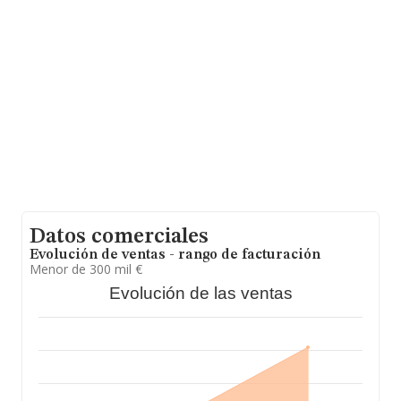
Salamanca, en la base de datos de INFORMA aparecen
45 empresas, cuyas ventas en 2025 han alcanzado los 7
millones de euros. Con el fin de ampliar la información
relativa a las compañías, la media de empleados es de
3; la antigüedad alcanza los 22 años desde la
constitución.
Datos comerciales
Evolución de ventas - rango de facturación
Menor de 300 mil €
Evolución de las ventas