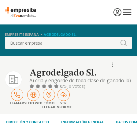
EMPRESITE ESPAÑA
AGRODELGADO SL.
Buscar
Agrodelgado Sl.
A) cria y engorde de toda clase de ganado. b)
compraventa de cereales y subproductos
0
/5
( 0 votos)
agrícolas. c) comercialización de productos y
subproductos cárnicos, ganaderos y
zoosanitarios. d) diseños y estructuras
LLAMAR
SITIO WEB
CÓMO
VER
LLEGAR
INFORME
relacionados con ganaderías alternativas
DIRECCIÓN Y CONTACTO
INFORMACIÓN GENERAL
DATOS COM