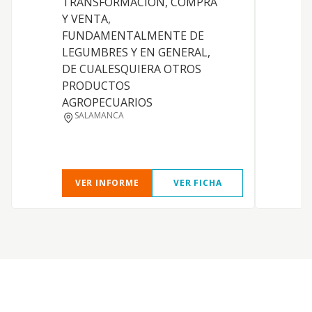
TRANSFORMACION, COMPRA
F
Y VENTA,
c
FUNDAMENTALMENTE DE
H
LEGUMBRES Y EN GENERAL,
9
DE CUALESQUIERA OTROS
i
PRODUCTOS
p
AGROPECUARIOS
s
SALAMANCA
VER INFORME
VER FICHA