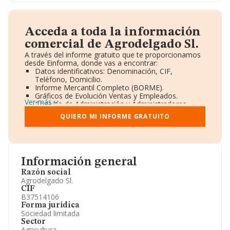
Acceda a toda la información
comercial de Agrodelgado Sl.
A través del informe gratuito que te proporcionamos
desde Einforma, donde vas a encontrar:
Datos identificativos: Denominación, CIF,
Teléfono, Domicilio.
Informe Mercantil Completo (BORME).
Gráficos de Evolución Ventas y Empleados.
Ver más
Consejo de Administración y Administradores.
Directivos y Ejecutivos.
QUIERO MI INFORME GRATUITO
Accionistas.
Participaciones y Vinculaciones en otras empresas.
Artículos de prensa publicados sobre la empresa.
Información oficial y registral complementaria.
Información general
Razón social
Agrodelgado Sl.
CIF
B37514106
Forma jurídica
Sociedad limitada
Sector
Agricultura