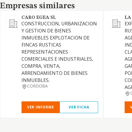
Empresas similares
Empresas similares
CARO EGEA SL
LA
CONSTRUCCION, URBANIZACION
EX
Y GESTION DE BIENES
RU
INMUEBLES EXPLOTACION DE
AG
FINCAS RUSTICAS
IN
REPRESENTACIONES
CL
COMERCIALES E INDUSTRIALES,
AG
COMPRA, VENTA,
GA
ARRENDAMIENTO DE BIENES
PO
INMUEBLES.
CO
CORDOBA
AG
VER INFORME
VER FICHA