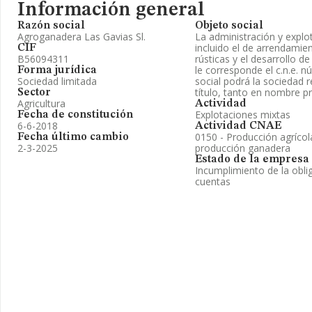
Información general
Razón social
Objeto social
Agroganadera Las Gavias Sl.
La administración y explot
incluido el de arrendamie
CIF
B56094311
rústicas y el desarrollo d
le corresponde el c.n.e. n
Forma jurídica
Sociedad limitada
social podrá la sociedad r
título, tanto en nombre 
Sector
Agricultura
Actividad
Explotaciones mixtas
Fecha de constitución
6-6-2018
Actividad CNAE
0150 - Producción agríco
Fecha último cambio
2-3-2025
producción ganadera
Estado de la empresa
Incumplimiento de la obli
cuentas