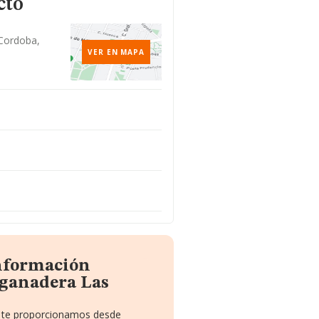
cto
 Cordoba,
VER EN MAPA
información
ganadera Las
ue te proporcionamos desde