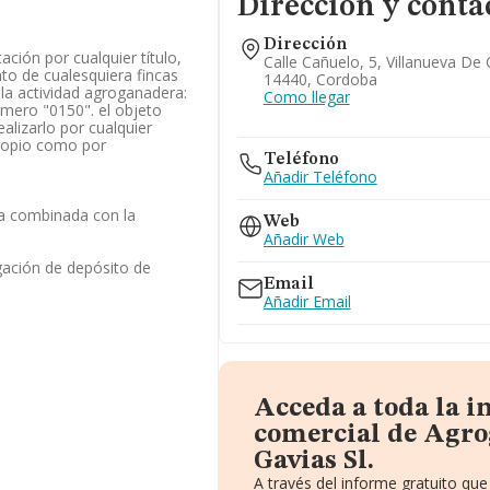
Dirección y conta
Dirección
ación por cualquier título,
Calle Cañuelo, 5, Villanueva De
nto de cualesquiera fincas
14440, Cordoba
e la actividad agroganadera:
Como llegar
úmero "0150". el objeto
ealizarlo por cualquier
propio como por
Teléfono
Añadir Teléfono
la combinada con la
Web
Añadir Web
gación de depósito de
Email
Añadir Email
Acceda a toda la 
comercial de Agro
Gavias Sl.
A través del informe gratuito q