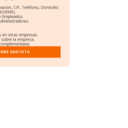
ación, CIF, Teléfono, Domicilio.
(BORME).
 y Empleados.
Administradores.
es en otras empresas.
s sobre la empresa.
l complementaria.
ORME GRATUITO