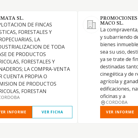
 MATA SL.
PROMOCIONES
MACO SL.
PLOTACION DE FINCAS
La compraventa,
STICAS, FORESTALES Y
y subarriendo de
ROPECUARIAS, LA
bienes inmueble
DUSTRIALIZACION DE TODA
sea su uso, dest
ASE DE PRODUCTOS
ya se trate de fi
RICOLAS, FORESTALES Y
destinadas tanto
NADEROS; LA COMPRA-VENTA
cinegética y de 
R CUENTA PROPIA O
agrícola y ganad
MISION DE PRODUCTOS
edificaciones, na
RICOLAS, FORESTAN
oficinas y a
CORDOBA
CORDOBA
VER INFORME
VER FICHA
VER INFORME