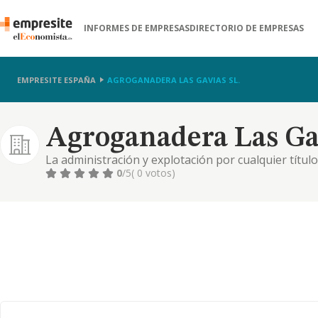
INFORMES DE EMPRESAS
DIRECTORIO DE EMPRESAS
EMPRESITE ESPAÑA
AGROGANADERA LAS GAVIAS SL.
Agroganadera Las Gav
La administración y explotación por cualquier títul
fincas rústicas y el desarrollo de la actividad agrog
0
/5
( 0 votos)
objeto social podrá la sociedad realizarlo por cual