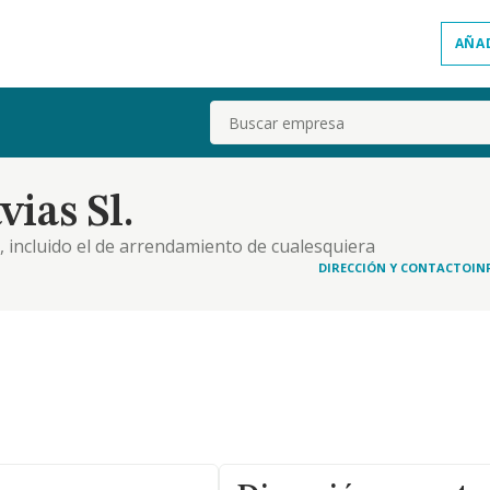
AÑA
Buscar
ias Sl.
o, incluido el de arrendamiento de cualesquiera
anadera: le corresponde el c.n.e. número "0150". el
DIRECCIÓN Y CONTACTO
IN
quier título, tanto en nombre propio como por