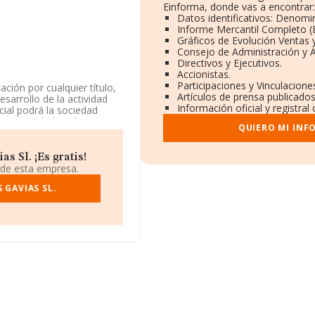
Einforma, donde vas a encontrar:
Datos identificativos: Denomin
Informe Mercantil Completo 
Gráficos de Evolución Ventas
Consejo de Administración y 
Directivos y Ejecutivos.
Accionistas.
Participaciones y Vinculacion
ción por cualquier título,
Artículos de prensa publicado
esarrollo de la actividad
Información oficial y registra
cial podrá la sociedad
 La sociedad está
QUIERO MI INF
0 con código 'Producción
tiene actividad en
 Sl. ¡Es gratis!
 de esta empresa.
a información a
s inferior a la media de
 GAVIAS SL.
1, está situada en Calle
ba, en Córdoba, Andalucía.
7 compañías, la
uros y la media entre
pecto a la información de
FORMA aparecen 411
 Como información
antigüedad desde la