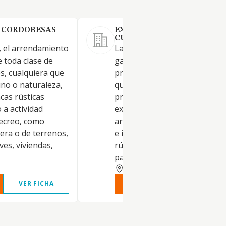
 CORDOBESAS
EXPLOTACIONES CANO
CUADRADO SL.
 el arrendamiento
La explotación agrícola y
 toda clase de
ganadera, ya sea en tierras
s, cualquiera que
propias o arrendadas, CNAE 
ino o naturaleza,
que constituye su actividad
ncas rústicas
principal. La adquisición,
 a actividad
explotación, enajenamiento y
recreo, como
arrendamiento de bienes mu
era o de terrenos,
e inmuebles y toda, clase de f
ves, viviendas,
rústicas y urbanas, efectuan
parcelaciones, urbanizacione
CORDOBA
VER FICHA
VER INFORME
VER FIC