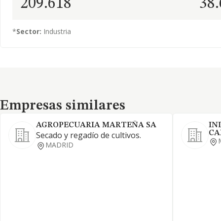
209.618
38
*
Sector:
Industria
Empresas similares
Empresas similares
AGROPECUARIA MARTEÑA SA
IN
CA
Secado y regadío de cultivos.
MADRID