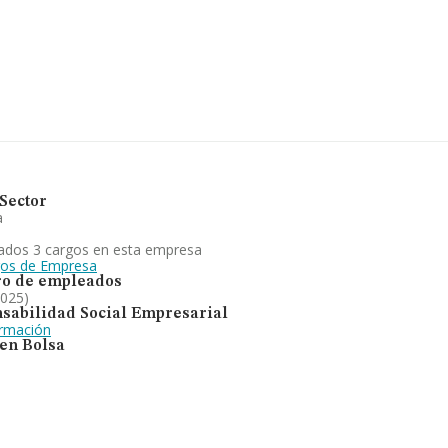
enecientes al sector, la
euros y en 2025 la media de
millones de euros. Respecto
ase de datos INFORMA
 millones de euros.
igüedad alcanza los 22 años
res frente al 2024. En
o posiciones frente al 2024.
Sector
a
ados 3 cargos en esta empresa
gos de Empresa
o de empleados
2025)
sabilidad Social Empresarial
ormación
 en Bolsa