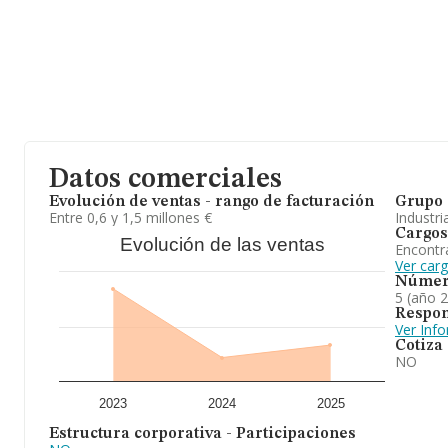
Con los datos a disposición de INFORMA sobre 474 empresas pert
facturación en el ámbito nacional alcanza los 6.596 millones de 
facturación de ventas entre todas las compañías alcanza los 13 
a la información de la provincia (hablamos de Madrid), en la b
constan 56 empresas, cuyas ventas en 2025 han alcanzado los 32
Finalmente, para completar los datos de sector, en 2025, la ant
desde la constitución. La media de empleados es de 22.
Para concluir, se ha posicionado más abajo en el ranking de secto
cuanto a la posición en el ranking nacional, la empresa ha perdid
Datos comerciales
Evolución de ventas - rango de facturación
Grupo 
Entre 0,6 y 1,5 millones €
Industri
Cargos
Evolución de las ventas
Encontr
Ver car
Númer
5 (año 
Respon
Ver Inf
Cotiza
NO
2023
2024
2025
Estructura corporativa - Participaciones