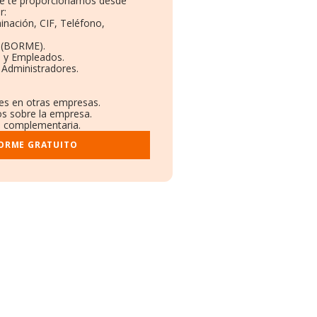
que te proporcionamos desde
r:
inación, CIF, Teléfono,
 (BORME).
s y Empleados.
 Administradores.
nes en otras empresas.
os sobre la empresa.
al complementaria.
FORME GRATUITO