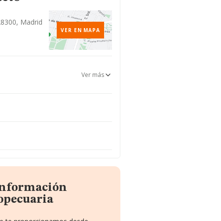
28300, Madrid
VER EN MAPA
Ver más
 información
opecuaria