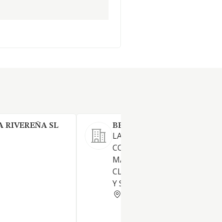
 RIVEREÑA SL
BEST BLUE CHEESE SL.
LA PRODUCCION, EXPLOTAC
COMERCIALIZACION AL POR
MAYOR Y AL DETALLE DE TO
CLASE DE PRODUCTOS LACT
Y SUS DERIVADOS
MADRID