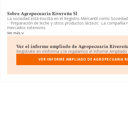
Sobre Agropecuaria Rivereña Sl
La sociedad está inscrita en el Registro Mercantil como Socieda
- 'Preparación de leche y otros productos lácteos'. La compañía n
mercados exteriores.
Ver más
Ha contado con el mismo número de empleados y teniendo en cu
disponible en INFORMA, ha dispuesto de un número de empleado
de sector.
Ver el informe ampliado de Agropecuaria Rivereña 
Regístrate en eInforma y te regalamos el Informe Ampliado
Dentro del ranking de empresas elaborado por INFORMA, atendie
facturación, podemos decir de la compañía que: en 2025 la empr
VER INFORME AMPLIADO DE AGROPECUARIA R
nivel sectorial pasando a ocupar la posición 100, frente a la 93 d
algunas de las empresas que la superan en el ranking de sectore
Gallego S.L
y
Braña Salgueiro S.L
; sin embargo, por debajo s
como:
Lacteos Da Limia S.L
y
Ganados Gandarela, S.L.L
. En
posición bajando 31.552 puestos: de la posición 178.066 a la 209.
Las siguientes empresas la superan en el ranking:
Time In Spain
S.L
, sin embargo, entre las compañías que se colocan peor se e
Rosario Moda S.L
. Ha destacado por su bajada de 6.113 posici
32.584 al 38.697 en el ranking provincial.
El correo electrónico es
piji93@hotmail.com
.
La sociedad española
Agropecuaria Rivereña S.L
, con NIF B7
Calle Del Foso núm. 63, (28300), en el municipio de Aranjuez, Mad