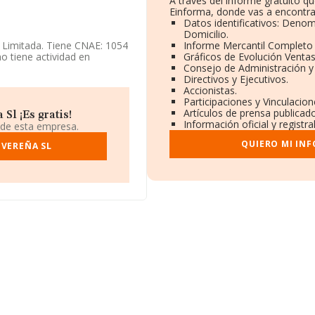
A través del informe gratuito 
Einforma, donde vas a encontra
Datos identificativos: Denom
Domicilio.
d Limitada. Tiene CNAE: 1054
Informe Mercantil Completo
o tiene actividad en
Gráficos de Evolución Venta
Consejo de Administración y
Directivos y Ejecutivos.
enta la información
Accionistas.
s por debajo de la media
Participaciones y Vinculacio
Artículos de prensa publicad
Sl ¡Es gratis!
Información oficial y registr
 de esta empresa.
ndo a los niveles de
QUIERO MI IN
esa ha caído 7 puestos a
IVEREÑA SL
el año anterior. Éstas son
s:
Laboratorio Lacteo
e encuentran empresas
 2025 ha ocupado peor
618, en el ranking nacional.
 Holidays S.L
y
Hiper Xinzo
ncuentran:
Tau 2000 SLP
y
ones pasando del puesto
9091336, se encuentra en
rid.