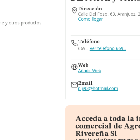
Dirección
Calle Del Foso, 63, Aranjuez, 
Como llegar
he y otros productos
Teléfono
669...
Ver teléfono 669...
918911051
Web
Añadir Web
Email
piji93@hotmail.com
Acceda a toda la
comercial de Agr
Rivereña Sl