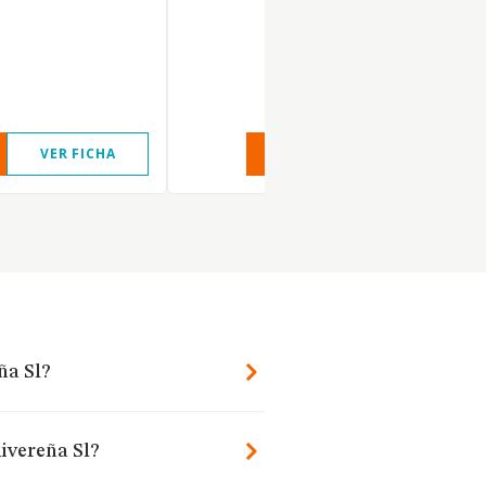
VER FICHA
VER INFORME
VER FIC
ña Sl?
ivereña Sl?