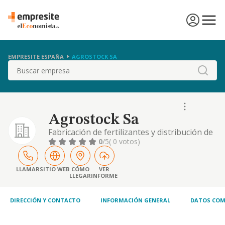
EMPRESITE ESPAÑA
AGROSTOCK SA
Buscar
Agrostock Sa
Fabricación de fertilizantes y distribución de
abonos y fitosanitarios
0
/5
( 0 votos)
LLAMAR
SITIO WEB
CÓMO
VER
LLEGAR
INFORME
DIRECCIÓN Y CONTACTO
INFORMACIÓN GENERAL
DATOS COM