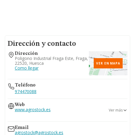
Dirección y contacto
Dirección
Poligono Industrial Fraga Este, Fraga,
22520, Huesca
VER EN MAPA
Como llegar
Teléfono
974470088
Web
www.agrostock.es
Ver más
www.agrostockgroup.com
Email
agrostock@agrostock.es