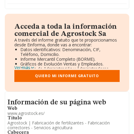
Acceda a toda la información
comercial de Agrostock Sa
A través del informe gratuito que te proporcionamos
desde Einforma, donde vas a encontrar:
Datos identificativos: Denominación, CIF,
Teléfono, Domicilio.
Informe Mercantil Completo (BORME).
Gráficos de Evolución Ventas y Empleados.
Ver más
Consejo de Administración y Administradores.
Directivos y Ejecutivos.
QUIERO MI INFORME GRATUITO
Accionistas.
Participaciones y Vinculaciones en otras empresas.
Artículos de prensa publicados sobre la empresa.
Información oficial y registral complementaria.
Informacion de su página web
Información de su página web
Web
www.agrostock.es/
Titulo
Agrostock | Fabricación de fertilizantes - Fabricación
correctores - Servicios agricultura
Cabecera