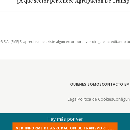
¿A qué sector pertenece Agrupacion De Transp
.A. (SME) Si aprecias que existe algún error por favor dirígete acreditando t
QUIENES SOMOS
CONTACTO EM
Legal
Politica de Cookies
Configur
Hay más por ver
VER INFORME DE AGRUPACION DE TRANSPORTE...