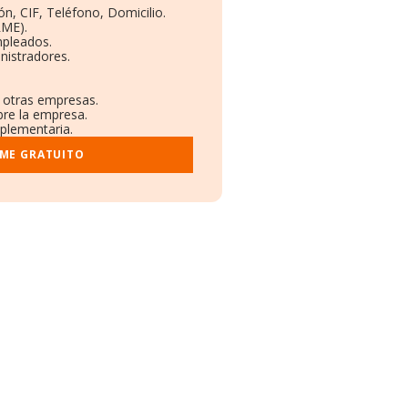
ón, CIF, Teléfono, Domicilio.
RME).
mpleados.
nistradores.
n otras empresas.
bre la empresa.
mplementaria.
RME GRATUITO