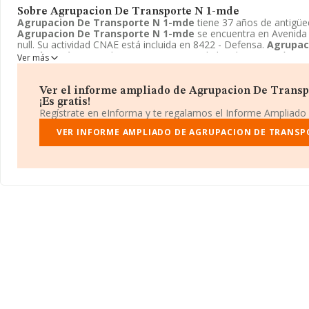
Sobre Agrupacion De Transporte N 1-mde
Agrupacion De Transporte N 1-mde
tiene 37 años de antigü
Agrupacion De Transporte N 1-mde
se encuentra en Avenida C
null. Su actividad CNAE está incluida en 8422 - Defensa.
Agrupac
1-mde
está registrada como Organismo de la administración cen
Ver más
Ver el informe ampliado de Agrupacion De Trans
¡Es gratis!
Regístrate en eInforma y te regalamos el Informe Ampliado
VER INFORME AMPLIADO DE AGRUPACION DE TRANSP