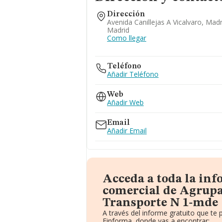
Dirección
Avenida Canillejas A Vicalvaro, Madr
Madrid
Como llegar
Teléfono
Añadir Teléfono
Web
Añadir Web
Email
Añadir Email
Acceda a toda la in
comercial de Agrup
Transporte N 1-mde
A través del informe gratuito que t
Einforma, donde vas a encontrar: