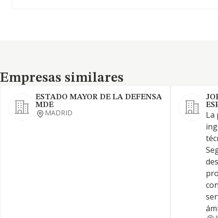
Empresas similares
Empresas similares
ESTADO MAYOR DE LA DEFENSA
JO
MDE
ES
MADRID
La 
ing
téc
Seg
des
pro
con
ser
ámb