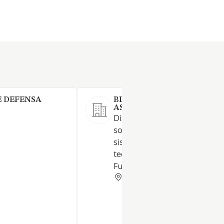
E DEFENSA
BLANCH INTERNACIONAL
ASOCIADOS B I A S.L.
Diseño, desarrollo, suministr
soporte logístico integrado d
sistemas electrónicos de alta
tecnología para la Defensa y
Fuerzas de Seguridad del Est
MADRID