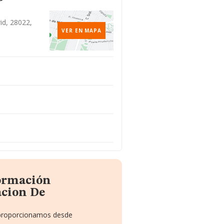
id, 28022,
VER EN MAPA
formación
acion De
e proporcionamos desde