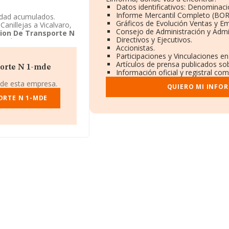
Datos identificativos: Denominaci
Informe Mercantil Completo (BO
edad acumulados.
Gráficos de Evolución Ventas y E
anillejas a Vicalvaro,
Consejo de Administración y Admi
ion De Transporte N
Directivos y Ejecutivos.
tral.
Accionistas.
Participaciones y Vinculaciones e
Artículos de prensa publicados so
porte N 1-mde
Información oficial y registral co
 de esta empresa.
QUIERO MI INFO
ORTE N 1-MDE