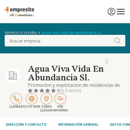
EMPRESITE ESPAÑA
AGUA VIVA VIDA EN ABUNDANCIA SL.
Buscar
Agua Viva Vida En
Abundancia Sl.
Promocion y explotacion de residencias de
asistencia
0
/5
( 0 votos)
LLAMAR
SITIO WEB
CÓMO
VER
LLEGAR
INFORME
DIRECCIÓN Y CONTACTO
INFORMACIÓN GENERAL
DATOS COM