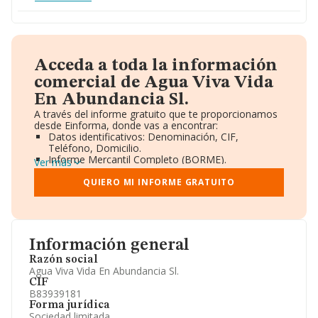
Acceda a toda la información
comercial de Agua Viva Vida
En Abundancia Sl.
A través del informe gratuito que te proporcionamos
desde Einforma, donde vas a encontrar:
Datos identificativos: Denominación, CIF,
Teléfono, Domicilio.
Informe Mercantil Completo (BORME).
Ver más
Gráficos de Evolución Ventas y Empleados.
Consejo de Administración y Administradores.
QUIERO MI INFORME GRATUITO
Directivos y Ejecutivos.
Accionistas.
Participaciones y Vinculaciones en otras empresas.
Artículos de prensa publicados sobre la empresa.
Información oficial y registral complementaria.
Información general
Razón social
Agua Viva Vida En Abundancia Sl.
CIF
B83939181
Forma jurídica
Sociedad limitada