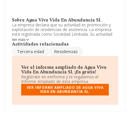
Sobre Agua Viva Vida En Abundancia Sl.
La empresa declara que su actividad es promoción y
explotación de residencias de asistencia. La empresa
está registrada como Sociedad Limitada. Su actividad
CNAE es 'Asistencia en establecimientos residenciales
Ver más
para personas mayores' con código 8731. La empresa
Actividades relacionadas
no tiene actividad en mercados exteriores.
Tercera edad
Residencias
El número de empleados ha crecido un 33% y teniendo
en cuenta la información a disposición de INFORMA, ha
contado con un número de empleados inferior a la
Ver el informe ampliado de Agua Viva
media de sector.
Vida En Abundancia Sl. ¡Es gratis!
Regístrate en eInforma y te regalamos el
La empresa
Agua Viva Vida En Abundancia S.L
,
Informe Ampliado de esta empresa.
B83939181, tiene su domicilio social establecido en
VER INFORME AMPLIADO DE AGUA VIVA
Calle De Benavente núm. 1 3, (28292), en el municipio
VIDA EN ABUNDANCIA SL.
de España, Madrid.
En relación con el sector y disponiendo de los datos de
hasta 3.504 empresas, en el ámbito nacional la
facturación alcanza la cifra de 4.916 millones de euros y
se calcula un promedio de facturación de 1 millón de
euros entre todas las compañías. Teniendo en cuenta la
información sobre Madrid, en la base de datos de