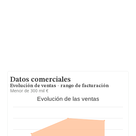
INFORMA aparecen 504 empresas, cuyas ventas en
2007 han alcanzado los 1.505 millones de euros. Para
aportar ulterior información de interés en el ámbito
sectorial, la media de empleados de las empresas es de
35. La antigüedad alcanza los 19 años desde la
constitución.
Datos comerciales
Evolución de ventas - rango de facturación
Menor de 300 mil €
Evolución de las ventas