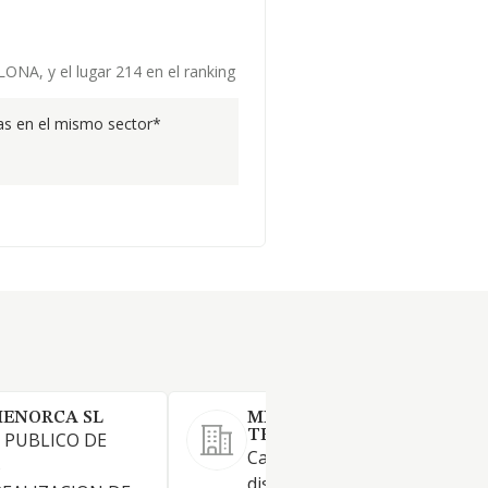
ONA, y el lugar 214 en el ranking
s en el mismo sector*
MENORCA SL
MINA PUBLICA D'AIGUES D
TERRASSA, SA
 PUBLICO DE
Captación, depuración y
S
distribución de agua para nú