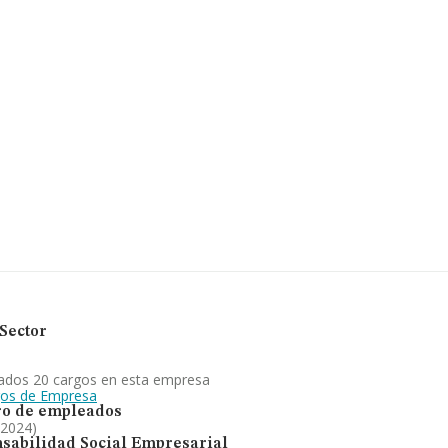
8 compañías, en el ámbito
s y en 2024 la media de
llones de euros. Por último,
resa, la media de antigüedad
las empresas es de 21.
epuración y distribución de
en el ranking de sectores, la
a empresa ha ganado
Sector
ados 20 cargos en esta empresa
gos de Empresa
o de empleados
 2024)
sabilidad Social Empresarial