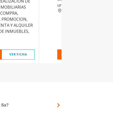
EALIZACION DE
urbanos.
NMOBILIARIAS
BARCELONA
A COMPRA,
, PROMOCION,
ENTA Y ALQUILER
DE INMUEBLES,
VER FICHA
VER INFORME
VER FIC
a Sa?