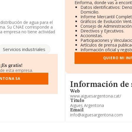
Einforma, donde vas a encont
Datos identificativos: Den
Domicilio.
Informe Mercantil Comple
Gráficos de Evolución Ven
distribución de agua para el
Consejo de Administración
ima. Su CNAE corresponde a
Directivos y Ejecutivos.
La empresa no tiene actividad
Accionistas.
Participaciones y Vinculac
Artículos de prensa public
ón a disposición de INFORMA,
Servicios industriales
Información oficial y regis
ector.
QUIERO MI I
ndo a los niveles de
lado 4 puestos en el ranking
Es gratis!
siguientes empresas tienen
 de esta empresa.
s I L'anoia S.A
y
Triton
ENTONA SA
ajo se encuentran empresas
Informacion de su página w
 S.L
. Ha subido de posición en
Información de
191 puestos. Éstas son las
Web
React 2017 S.L
, en cambio,
www.aiguesargentona.cat/
ria Asador Lupulo S.L
y
Titulo
ubido 130 puestos en el
Aigues Argentona
Email
info@aiguesargentona.com
 937970603 y su correo es
uada en Calle Sant Sebastia