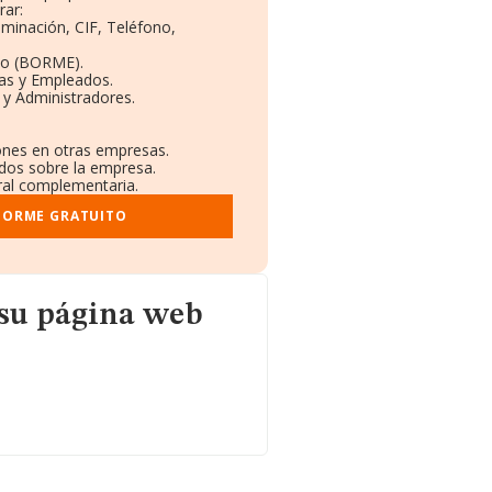
rar:
ominación, CIF, Teléfono,
to (BORME).
tas y Empleados.
 y Administradores.
iones en otras empresas.
ados sobre la empresa.
tral complementaria.
NFORME GRATUITO
eb
 su página web