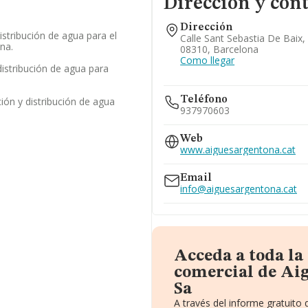
Dirección y con
Dirección
istribución de agua para el
Calle Sant Sebastia De Baix,
na.
08310, Barcelona
Como llegar
distribución de agua para
Teléfono
ión y distribución de agua
937970603
Web
www.aiguesargentona.cat
Email
info@aiguesargentona.cat
Acceda a toda l
comercial de Ai
Sa
A través del informe gratuit