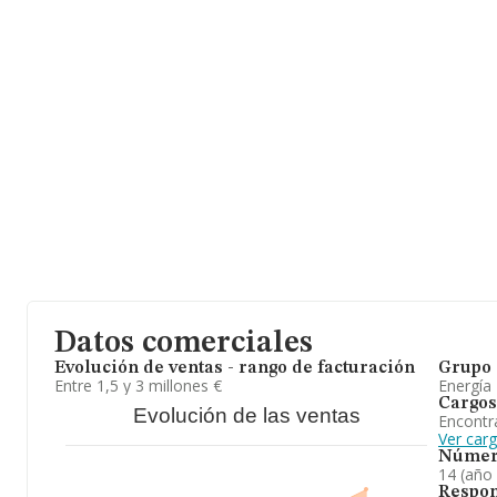
De Baix núm. 14, (08310), Argentona, en Barcelona, Cataluña.
En base a la información de la que dispone INFORMA sobre 2.09
nacional la facturación alcanza la cifra de 9.092 millones de euro
facturación de ventas entre todas las compañías alcanza los 4 mi
con el fin de ampliar la información relativa al ámbito de la emp
desde la constitución es de 25 años. La media de empleados de 
Para concluir,
Aigues D'argentona S.A
se dedica a captación, d
agua para el núcleo urbano de argentona. En cuanto a la posición 
empresa ha ganado posiciones. En cuanto al ranking nacional, l
posiciones.
Datos comerciales
Evolución de ventas - rango de facturación
Grupo 
Entre 1,5 y 3 millones €
Energía
Cargos
Evolución de las ventas
Encontr
Ver car
Númer
14 (año
Respon