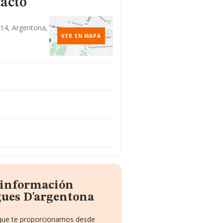
tacto
 14, Argentona,
VER EN MAPA
a información
gues D'argentona
o que te proporcionamos desde